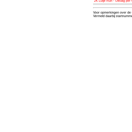
2K Lutje Run - Uitslag per
Voor opmerkingen over de u
Vermeld daarbij startnummer