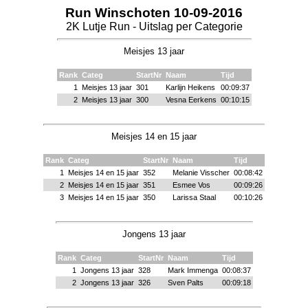
Run Winschoten 10-09-2016
2K Lutje Run - Uitslag per Categorie
Meisjes 13 jaar
Rank
Categ
StartNr
Naam
Tijd
1
Meisjes 13 jaar
301
Karlijn Heikens
00:09:37
2
Meisjes 13 jaar
300
Vesna Eerkens
00:10:15
Meisjes 14 en 15 jaar
Rank
Categ
StartNr
Naam
Tijd
1
Meisjes 14 en 15 jaar
352
Melanie Visscher
00:08:42
2
Meisjes 14 en 15 jaar
351
Esmee Vos
00:09:26
3
Meisjes 14 en 15 jaar
350
Larissa Staal
00:10:26
Jongens 13 jaar
Rank
Categ
StartNr
Naam
Tijd
1
Jongens 13 jaar
328
Mark Immenga
00:08:37
2
Jongens 13 jaar
326
Sven Palts
00:09:18