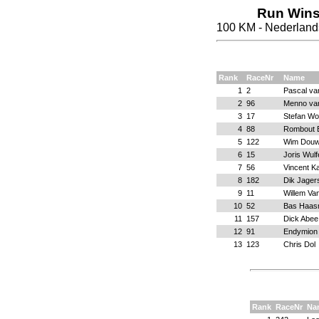
Run Wins
100 KM - Nederland
Rank
RaceNr
Name
1
2
Pascal va
2
96
Menno va
3
17
Stefan Wo
4
88
Rombout 
5
122
Wim Dou
6
15
Joris Wulf
7
56
Vincent K
8
182
Dik Jage
9
11
Willem Va
10
52
Bas Haas
11
157
Dick Abee
12
91
Endymion
13
123
Chris Dol
Rank
RaceNr
Na