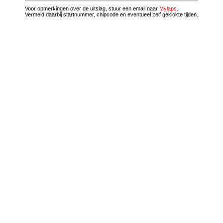
Voor opmerkingen over de uitslag, stuur een email naar
Mylaps
.
Vermeld daarbij startnummer, chipcode en eventueel zelf geklokte tijden.