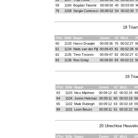
59
1160
Bogdan Tatomir
00:08:50
45
00:03:09
9
79
1158
Sergio Contrucci
00:08:52
54
00:02:30
7
18 Triam
#Tot
StNr
Naam
Zwem
#Z
Wis1
#
60
1133
Harco Draaijer
00:09:36
76
00:02:27
6
61
1134
Niels van der Pijl
00:09:43
81
00:02:28
6
62
1135
Timo Treuren
00:09:47
82
00:02:27
6
83
1136
Ron Griep
00:09:50
83
00:02:21
5
19 Tria
#Tot
StNr
Naam
Zwem
#Z
Wis1
#
63
1103
Nico Mijnheer
00:09:12
62
00:02:15
49
64
1104
Jonno Hekman
00:09:11
60
00:02:19
56
65
1102
Maik Rubingh
00:09:12
63
00:02:18
55
89
1101
Leon Beuze
00:09:11
61
00:02:22
59
20 Utrechtse Heuvelru
#Tot
StNr
Naam
Zwem
#Z
Wis1
#