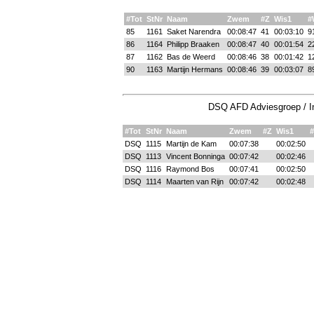
#Tot
StNr
Naam
Zwem
#Z
Wis1
#
85
1161
Saket Narendra
00:08:47
41
00:03:10
9
86
1164
Philipp Braaken
00:08:47
40
00:01:54
2
87
1162
Bas de Weerd
00:08:46
38
00:01:42
1
90
1163
Martijn Hermans
00:08:46
39
00:03:07
8
DSQ AFD Adviesgroep / In
#Tot
StNr
Naam
Zwem
#Z
Wis1
DSQ
1115
Martijn de Kam
00:07:38
00:02:50
DSQ
1113
Vincent Bonninga
00:07:42
00:02:46
DSQ
1116
Raymond Bos
00:07:41
00:02:50
DSQ
1114
Maarten van Rijn
00:07:42
00:02:48