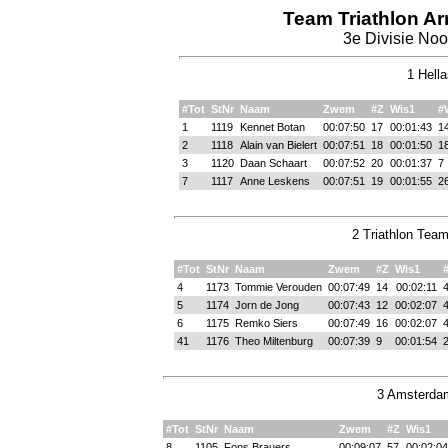
Team Triathlon Ar
3e Divisie No
1 Hella
#Tot
StNr
Naam
Zwem
#Z
Wis1
#
1
1119
Kennet Botan
00:07:50
17
00:01:43
1
2
1118
Alain van Bielert
00:07:51
18
00:01:50
1
3
1120
Daan Schaart
00:07:52
20
00:01:37
7
7
1117
Anne Leskens
00:07:51
19
00:01:55
2
2 Triathlon Tea
#Tot
StNr
Naam
Zwem
#Z
Wis1
4
1173
Tommie Verouden
00:07:49
14
00:02:11
5
1174
Jorn de Jong
00:07:43
12
00:02:07
6
1175
Remko Siers
00:07:49
16
00:02:07
41
1176
Theo Miltenburg
00:07:39
9
00:01:54
3 Amsterdam
#Tot
StNr
Naam
Zwem
#Z
Wis1
8
1105
Fons Brauers
00:09:07
57
00:02:04