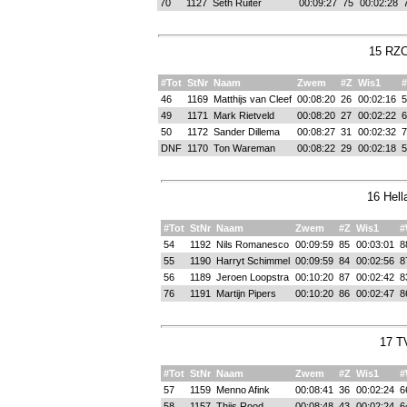
70
1127
Seth Ruiter
00:09:27
75
00:02:28
15 RZC
#Tot
StNr
Naam
Zwem
#Z
Wis1
46
1169
Matthijs van Cleef
00:08:20
26
00:02:16
5
49
1171
Mark Rietveld
00:08:20
27
00:02:22
6
50
1172
Sander Dillema
00:08:27
31
00:02:32
7
DNF
1170
Ton Wareman
00:08:22
29
00:02:18
5
16 Hell
#Tot
StNr
Naam
Zwem
#Z
Wis1
#
54
1192
Nils Romanesco
00:09:59
85
00:03:01
8
55
1190
Harryt Schimmel
00:09:59
84
00:02:56
8
56
1189
Jeroen Loopstra
00:10:20
87
00:02:42
8
76
1191
Martijn Pipers
00:10:20
86
00:02:47
8
17 T
#Tot
StNr
Naam
Zwem
#Z
Wis1
#
57
1159
Menno Afink
00:08:41
36
00:02:24
6
58
1157
Thijs Rood
00:08:48
43
00:02:24
6