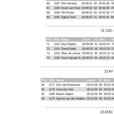
66
1187
Dirk Versluis
00:08:51
50
00:02:38
76
67
1188
Erwin van Hout
00:08:52
52
00:02:36
75
68
1186
Rik Rosier
00:08:52
55
00:02:39
77
69
1185
Egbert Smit
00:08:52
51
00:02:41
80
21 VZC 4
#Tot
StNr
Naam
Zwem
#Z
Wis1
#
71
1153
Roy Pelgrim
00:08:48
42
00:02:41
7
72
1154
David Duijts
00:08:50
48
00:02:20
5
73
1155
Marc de Leeuw
00:08:51
49
00:02:16
5
74
1156
Kevin Spruijt-Yu
00:08:50
46
00:02:41
8
22 AV
#Tot
StNr
Naam
Zwem
#Z
Wis1
80
1177
Erik Jan Rodenhuis
00:10:58
88
00:02:3
81
1178
GeertJan Slot
00:11:00
91
00:02:4
82
1180
Martin Jelgers
00:10:59
89
00:02:4
84
1179
Steven van der Meijden
00:10:59
90
00:02:4
23 ATAC 