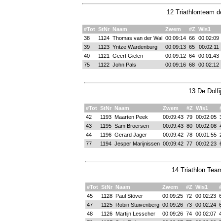
12 Triathlonteam d
#Tot
StNr
Naam
Zwem
#Z
Wis1
38
1124
Thomas van der Wal
00:09:14
66
00:02:09
39
1123
Yntze Wardenburg
00:09:13
65
00:02:11
40
1121
Geert Gielen
00:09:12
64
00:01:43
75
1122
John Pals
00:09:16
68
00:02:12
13 De Dolfi
#Tot
StNr
Naam
Zwem
#Z
Wis1
42
1193
Maarten Peek
00:09:43
79
00:02:05
43
1195
Sam Broersen
00:09:43
80
00:02:08
44
1196
Gerard Jager
00:09:42
78
00:01:55
77
1194
Jesper Marijnissen
00:09:42
77
00:02:23
14 Triathlon Tea
#Tot
StNr
Naam
Zwem
#Z
Wis1
45
1128
Paul Stöver
00:09:25
72
00:02:23
47
1125
Robin Stuivenberg
00:09:26
73
00:02:24
48
1126
Martijn Lesscher
00:09:26
74
00:02:07