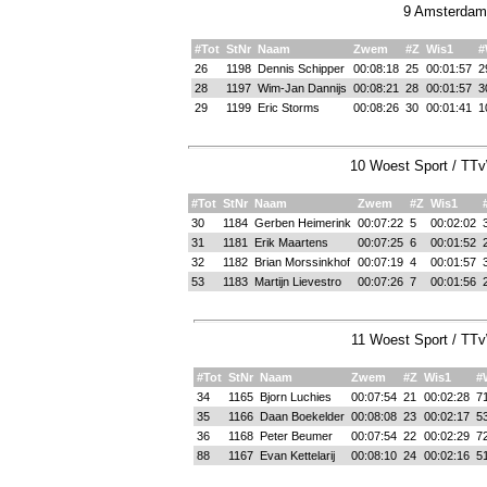
9 Amsterdams
#Tot
StNr
Naam
Zwem
#Z
Wis1
#
26
1198
Dennis Schipper
00:08:18
25
00:01:57
2
28
1197
Wim-Jan Dannijs
00:08:21
28
00:01:57
3
29
1199
Eric Storms
00:08:26
30
00:01:41
1
10 Woest Sport / TTv
#Tot
StNr
Naam
Zwem
#Z
Wis1
30
1184
Gerben Heimerink
00:07:22
5
00:02:02
31
1181
Erik Maartens
00:07:25
6
00:01:52
32
1182
Brian Morssinkhof
00:07:19
4
00:01:57
53
1183
Martijn Lievestro
00:07:26
7
00:01:56
11 Woest Sport / TTv
#Tot
StNr
Naam
Zwem
#Z
Wis1
#
34
1165
Bjorn Luchies
00:07:54
21
00:02:28
7
35
1166
Daan Boekelder
00:08:08
23
00:02:17
5
36
1168
Peter Beumer
00:07:54
22
00:02:29
7
88
1167
Evan Kettelarij
00:08:10
24
00:02:16
5