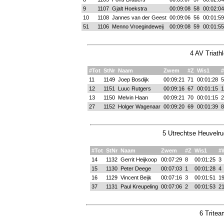
9
1107
Gjalt Hoekstra
00:09:08
58
00:02:04
10
1108
Jannes van der Geest
00:09:06
56
00:01:59
51
1106
Menno Vroegindeweij
00:09:08
59
00:01:55
4 AV Triath
#Tot
StNr
Naam
Zwem
#Z
Wis1
11
1149
Joep Bosdijk
00:09:21
71
00:01:28
5
12
1151
Luuc Rutgers
00:09:16
67
00:01:15
1
13
1150
Melvin Haan
00:09:21
70
00:01:15
2
27
1152
Holger Wagenaar
00:09:20
69
00:01:39
8
5 Utrechtse Heuvelru
#Tot
StNr
Naam
Zwem
#Z
Wis1
#
14
1132
Gerrit Heijkoop
00:07:29
8
00:01:25
3
15
1130
Peter Deege
00:07:03
1
00:01:28
4
16
1129
Vincent Beijk
00:07:16
3
00:01:51
1
37
1131
Paul Kreupeling
00:07:06
2
00:01:53
2
6 Tritea