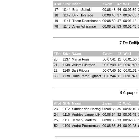
#Tot
StNr
Naam
Zwem
#Z
Wis1
17
1144
Bram Schols
00:08:48
44
00:01:59
18
1142
Dirk Hofstede
00:08:46
37
00:02:05
19
1141
Thom Doornbosch
00:08:50
47
00:01:42
78
1143
Arjen Adriaanse
00:08:52
53
00:01:43
7 De Dolfi
#Tot
StNr
Naam
Zwem
#Z
Wis1
20
1137
Martin Fous
00:07:41
11
00:01:56
21
1139
Willem Flierman
00:07:49
15
00:01:40
22
1140
Bart Rijborz
00:07:40
10
00:01:31
33
1138
Hans Peter Ligthart
00:07:44
13
00:01:49
8 Aquapold
#Tot
StNr
Naam
Zwem
#Z
Wis1
23
1112
Sander den Hartog
00:08:38
35
00:02:10
24
1110
Andries Langendijk
00:08:34
32
00:01:45
25
1111
Jeroen Lamfers
00:08:36
33
00:02:06
52
1109
André Poorterman
00:08:36
34
00:02:23