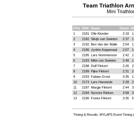
Team Triathlon Ar
Mini Triathlo
#Tot
StNr
Naam
Zwem
W
1
2181
Olle Klunder
2:18
1
2
2182
Silvijn van Swieten
2:37
1
3
2192
Ben Van der Walle
2:04
1
4
2186
Jynthe Koppenaal
2:07
1
5
2185
Lars Nommensen
2:42
1
6
2183
Milot van Swieten
2:48
1
7
2188
Dolf Fikkert
2:26
2
8
2189
Pijke Fikkert
2:31
2
9
2193
Fabian Groot
3:35
1
10
2173
Lars Hanstede
2:28
2
11
2187
Margje Fikkert
2:44
3
12
2184
Nyncke Rieken
3:58
3
13
2190
Foske Fikkert
3:35
5
Timing & Results: MYLAPS Event Timing 