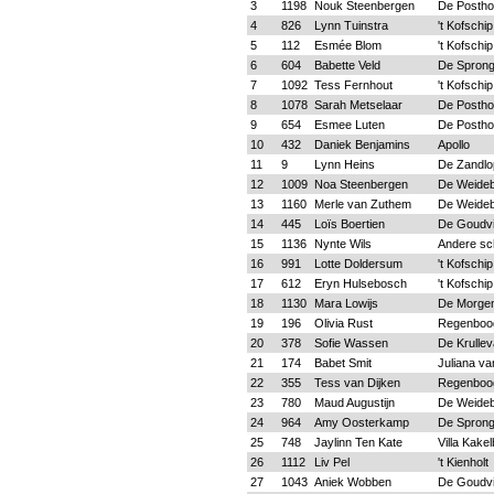
3
1198
Nouk Steenbergen
De Postho
4
826
Lynn Tuinstra
't Kofschip
5
112
Esmée Blom
't Kofschip
6
604
Babette Veld
De Spron
7
1092
Tess Fernhout
't Kofschip
8
1078
Sarah Metselaar
De Postho
9
654
Esmee Luten
De Postho
10
432
Daniek Benjamins
Apollo
11
9
Lynn Heins
De Zandlo
12
1009
Noa Steenbergen
De Weide
13
1160
Merle van Zuthem
De Weide
14
445
Loïs Boertien
De Goudv
15
1136
Nynte Wils
Andere sc
16
991
Lotte Doldersum
't Kofschip
17
612
Eryn Hulsebosch
't Kofschip
18
1130
Mara Lowijs
De Morgen
19
196
Olivia Rust
Regenboo
20
378
Sofie Wassen
De Krullev
21
174
Babet Smit
Juliana va
22
355
Tess van Dijken
Regenboo
23
780
Maud Augustijn
De Weide
24
964
Amy Oosterkamp
De Spron
25
748
Jaylinn Ten Kate
Villa Kake
26
1112
Liv Pel
't Kienholt
27
1043
Aniek Wobben
De Goudv