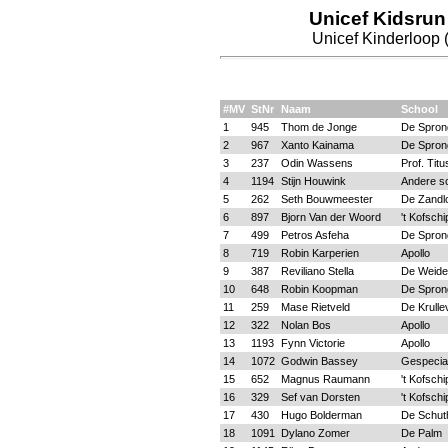
Unicef Kidsrun
Unicef Kinderloop (
#MV
StNr
Naam
School
1
945
Thom de Jonge
De Spron
2
967
Xanto Kainama
De Spron
3
237
Odin Wassens
Prof. Tit
4
1194
Stijn Houwink
Andere s
5
262
Seth Bouwmeester
De Zandl
6
897
Bjorn Van der Woord
't Kofschi
7
499
Petros Asfeha
De Spron
8
719
Robin Karperien
Apollo
9
387
Reviliano Stella
De Weide
10
648
Robin Koopman
De Spron
11
259
Mase Rietveld
De Krulle
12
322
Nolan Bos
Apollo
13
1193
Fynn Victorie
Apollo
14
1072
Godwin Bassey
Gespecia
15
652
Magnus Raumann
't Kofschi
16
329
Sef van Dorsten
't Kofschi
17
430
Hugo Bolderman
De Schut
18
1091
Dylano Zomer
De Palm