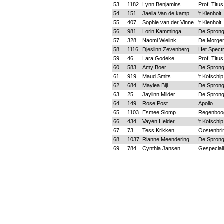
53
1182
Lynn Benjamins
Prof. Tit
54
151
Jaella Van de kamp
't Kienholt
55
407
Sophie van der Vinne
't Kienholt
56
981
Lorin Kamminga
De Spron
57
328
Naomi Wielink
De Morgen
58
1116
Djeslinn Zevenberg
Het Spect
59
46
Lara Godeke
Prof. Tit
60
583
Amy Boer
De Spron
61
919
Maud Smits
't Kofschip
62
684
Maylea Bijl
De Spron
63
25
Jaylinn Milder
De Spron
64
149
Rose Post
Apollo
65
1103
Esmee Slomp
Regenboo
66
434
Vayèn Helder
't Kofschip
67
73
Tess Krikken
Oostenbri
68
1037
Rianne Meendering
De Spron
69
784
Cynthia Jansen
Gespecial