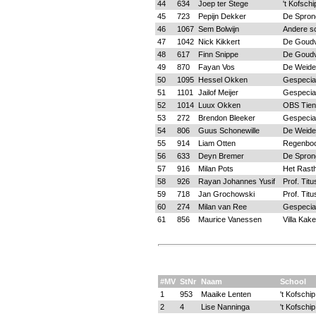
44
634
Joep ter Stege
't Kofschi
45
723
Pepijn Dekker
De Spron
46
1067
Sem Bolwijn
Andere s
47
1042
Nick Kikkert
De Goudv
48
617
Finn Snippe
De Goudv
49
870
Fayan Vos
De Weide
50
1095
Hessel Okken
Gespecia
51
1101
Jailof Meijer
Gespecia
52
1014
Luux Okken
OBS Tie
53
272
Brendon Bleeker
Gespecia
54
806
Guus Schonewille
De Weide
55
914
Liam Otten
Regenbo
56
633
Deyn Bremer
De Spron
57
916
Milan Pots
Het Rasth
58
926
Rayan Johannes Yusif
Prof. Tit
59
718
Jan Grochowski
Prof. Tit
60
274
Milan van Ree
Gespecia
61
856
Maurice Vanessen
Villa Kake
#MV
StNr
Naam
School
1
953
Maaike Lenten
't Kofschip
2
4
Lise Nanninga
't Kofschip