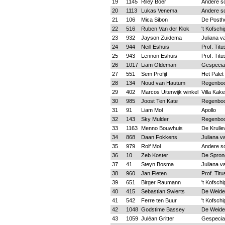
19
1145
Riley Boer
Andere s
20
1113
Lukas Venema
Andere s
21
106
Mica Sibon
De Posth
22
516
Ruben Van der Klok
't Kofschi
23
932
Jayson Zuidema
Juliana v
24
944
Neill Eshuis
Prof. Tit
25
943
Lennon Eshuis
Prof. Tit
26
1017
Liam Oldeman
Gespecia
27
551
Sem Profijt
Het Palet
28
134
Noud van Hautum
Regenbo
29
402
Marcos Uiterwijk winkel
Villa Kake
30
985
Joost Ten Kate
Regenbo
31
91
Liam Mol
Apollo
32
143
Sky Mulder
Regenbo
33
1163
Menno Bouwhuis
De Krulle
34
868
Daan Fokkens
Juliana v
35
979
Rolf Mol
Andere s
36
10
Zeb Koster
De Spron
37
41
Steyn Bosma
Juliana v
38
960
Jan Fieten
Prof. Tit
39
651
Birger Raumann
't Kofschi
40
415
Sebastian Swierts
De Weide
41
542
Ferre ten Buur
't Kofschi
42
1048
Godstime Bassey
De Weide
43
1059
Juléan Gritter
Gespecia