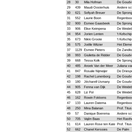
28
30
Mila Hofman
De Goudv
29
439
Maudi Oosterhuis
Andere sc
30
621
Sofiyah Breuer
De Spron
31
552
Laurie Boon
Regenboo
32
900
Esmee Gaasbeek
De Spron
33
906
Elise Keimpena
De Weide
34
954
Jorien Lenten
't Kofschip
35
673
Nikki Groote
't Kofschip
36
575
Joëlle Witzier
Het Eleme
37
1129
Esmee Pieters
De Zandlo
38
993
Giulietta de Ridder
De Goudv
39
668
Tessa Kolk
De Spron
40
485
Anoek Van der Meer
Juliana va
41
847
Rosalie Nijmeijer
De Driesp
42
198
Rachel Lunenborg
De Goudv
43
180
Jécharell Usmany
De Goudv
44
905
Fenna van Dijk
De Weide
45
628
Liz Pol
De Weide
46
162
Rowin Fokkens
Regenboo
47
133
Lauren Datema
Regenboo
48
250
Mina Balanan
Prof. Tit
49
57
Danique Boerema
Andere sc
50
705
Vajèn Baas
Het Rastho
51
614
Lauren Rose ten Kate
Prof. Tit
52
662
Chanel Kerssies
De Palm