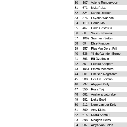
30
307
Valerie Rundervoort
31
671
Myla Rojas
32
324
Sanne Dekker
33
876
Fayenn Wassen
34
1191
Celine Mol
35
467
Linde Castelein
36
66
Sofie Karbowski
37
1062
Saar van Setten
38
89
Elise Knapper
39
957
Fiep Van Dorst Prij
40
536
Yinthe Van den Berge
41
893
Elif Dzelilovic
42
85
Felieke Kaspers
43
1051
Emma Meesters
44
601
Chelsea Nagtzaam
45
508
Evii-Liv Kleiman
46
797
Abygael Kelly
47
350
Rosa Tolj
48
681
Anahera Laturake
49
582
Lieke Booij
50
212
Nore van der Kolk
51
860
Amy Kleine
52
615
Dilara Semou
53
398
Meagan Heins
54
507
Aleya van Polen