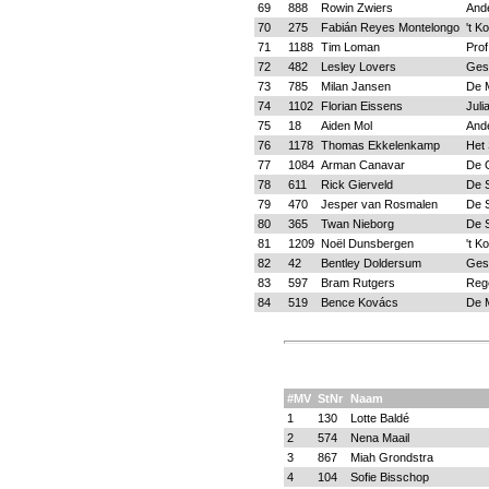
69
888
Rowin Zwiers
And
70
275
Fabián Reyes Montelongo
't K
71
1188
Tim Loman
Prof
72
482
Lesley Lovers
Ges
73
785
Milan Jansen
De 
74
1102
Florian Eissens
Juli
75
18
Aiden Mol
And
76
1178
Thomas Ekkelenkamp
Het
77
1084
Arman Canavar
De 
78
611
Rick Gierveld
De 
79
470
Jesper van Rosmalen
De 
80
365
Twan Nieborg
De 
81
1209
Noël Dunsbergen
't K
82
42
Bentley Doldersum
Ges
83
597
Bram Rutgers
Reg
84
519
Bence Kovács
De 
#MV
StNr
Naam
1
130
Lotte Baldé
2
574
Nena Maail
3
867
Miah Grondstra
4
104
Sofie Bisschop