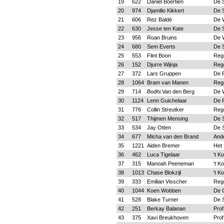
19
622
Daniël Boertien
De 
20
974
Djamilio Kikkert
De 
21
606
Rez Baldé
De 
22
630
Jesse ten Kate
De 
23
956
Roan Bruins
De 
24
680
Sem Everts
De 
25
553
Flint Boon
Reg
26
152
Djurre Wijnja
Reg
27
372
Lars Gruppen
De 
28
1064
Bram van Manen
Reg
29
714
Bodhi Van den Berg
De 
30
1124
Lenn Guichelaar
De 
31
776
Collin Streutker
Reg
32
517
Thijmen Mensing
De 
33
534
Jay Otten
De 
34
677
Micha van den Brand
And
35
1221
Aiden Bremer
Het
36
462
Luca Tigelaar
't K
37
315
Manoah Peeneman
't K
38
1013
Chase Blokzijl
't K
39
333
Emilian Visscher
Reg
40
1044
Koen Wobben
De 
41
528
Blake Turner
De 
42
251
Berkay Balanan
Prof
43
375
Xavi Breukhoven
Prof