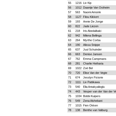
55
1216
Liv Kip
56
1012
Daantje Van Ostheim
57
563
Naomi Amsink
58
1127
Filou Kikkert
59
193
Annie De Jonge
60
822
Jade Liezen
61
218
Iris Abedalbaki
62
942
Milena Bellinga
63
264
Myrthe Corba
64
190
Alissa Snippe
65
637
Juul Schuinder
66
663
Denise Jansen
67
762
Emma Campmans
68
281
Charlie Hetharia
69
1022
Zoë Bel
70
720
Elise Van der Vegte
71
674
Jesslyn Fictorie
72
1111
Liv Pattikawa
73
540
Ella Antakyalioglu
74
443
Vesper van der Van der V
75
1034
Bobbi Kuipers
76
549
Zena Alshebani
77
1015
Fien Okken
78
138
Benthe van Valburg