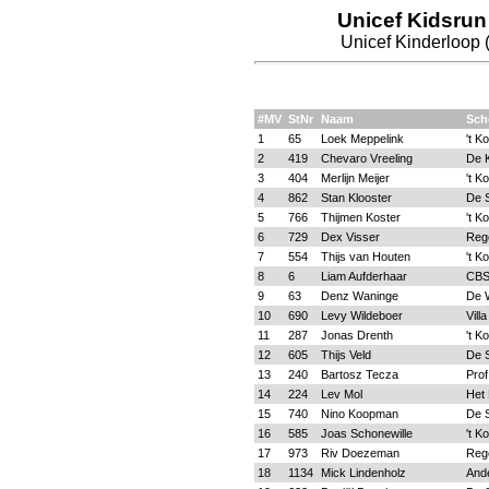
Unicef Kidsrun
Unicef Kinderloop (
#MV
StNr
Naam
Sch
1
65
Loek Meppelink
't K
2
419
Chevaro Vreeling
De K
3
404
Merlijn Meijer
't K
4
862
Stan Klooster
De 
5
766
Thijmen Koster
't K
6
729
Dex Visser
Reg
7
554
Thijs van Houten
't K
8
6
Liam Aufderhaar
CBS 
9
63
Denz Waninge
De 
10
690
Levy Wildeboer
Vill
11
287
Jonas Drenth
't K
12
605
Thijs Veld
De 
13
240
Bartosz Tecza
Prof
14
224
Lev Mol
Het 
15
740
Nino Koopman
De 
16
585
Joas Schonewille
't K
17
973
Riv Doezeman
Reg
18
1134
Mick Lindenholz
And