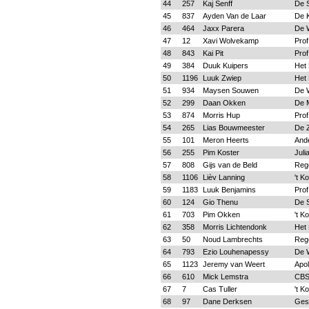
44
257
Kaj Senff
De 
45
837
Ayden Van de Laar
De K
46
464
Jaxx Parera
De 
47
12
Xavi Wolvekamp
Prof
48
843
Kai Pit
Prof
49
384
Duuk Kuipers
Het 
50
1196
Luuk Zwiep
Het 
51
934
Maysen Souwen
De 
52
299
Daan Okken
De 
53
874
Morris Hup
Prof
54
265
Lias Bouwmeester
De 
55
101
Meron Heerts
And
56
255
Pim Koster
Juli
57
808
Gijs van de Beld
Reg
58
1106
Lièv Lanning
't K
59
1183
Luuk Benjamins
Prof
60
124
Gio Thenu
De 
61
703
Pim Okken
't K
62
358
Morris Lichtendonk
Het 
63
50
Noud Lambrechts
Reg
64
793
Ezio Louhenapessy
De 
65
1123
Jeremy van Weert
Apol
66
610
Mick Lemstra
CBS 
67
7
Cas Tuller
't K
68
97
Dane Derksen
Ges