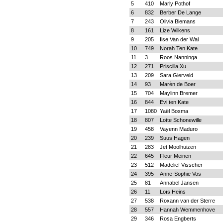
5
410
Marly Pothof
6
832
Berber De Lange
7
243
Olivia Biemans
8
161
Lize Wilkens
9
205
Ilse Van der Wal
10
749
Norah Ten Kate
11
3
Roos Nanninga
12
271
Priscilla Xu
13
209
Sara Gierveld
14
93
Marèn de Boer
15
704
Maylinn Bremer
16
844
Evi ten Kate
17
1080
Yaël Boxma
18
807
Lotte Schonewille
19
458
Vayenn Maduro
20
239
Suus Hagen
21
283
Jet Moolhuizen
22
645
Fleur Meinen
23
512
Madelief Visscher
24
395
Anne-Sophie Vos
25
81
Annabel Jansen
26
11
Loïs Heins
27
538
Roxann van der Sterre
28
557
Hannah Wemmenhove
29
346
Rosa Engberts