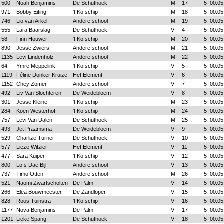
500
Noah Benjamins
De Schuthoek
M
17
5
00:05
971
Bobby Eiting
't Kofschip
M
18
5
00:05
746
Lio van Arkel
Andere school
M
19
5
00:05
555
Lara Baarslag
De Schuthoek
V
4
5
00:05
58
Finn Houwer
't Kofschip
M
20
5
00:05
890
Jesse Zwiers
Andere school
M
21
5
00:05
1135
Levi Lindenholz
Andere school
M
22
5
00:05
64
Ymre Meppelink
't Kofschip
V
5
5
00:05
1119
Féline Donker Kruize
Het Element
V
6
5
00:05
1152
Chey Zomer
Andere school
V
7
5
00:05
492
Liv Van Slochteren
De Weidebloem
V
8
5
00:05
301
Jesse Kleine
't Kofschip
M
23
5
00:05
284
Koen Westerhof
't Kofschip
M
24
5
00:05
757
Levi Van Dalen
De Schuthoek
M
25
5
00:05
493
Jet Praamsma
De Weidebloem
V
9
5
00:05
529
Charlize Turner
De Schuthoek
V
10
5
00:05
577
Lieze Witzier
Het Element
V
11
5
00:05
477
Sara Kuiper
't Kofschip
V
12
5
00:05
800
Loïs Dae Bijl
Andere school
V
13
5
00:05
737
Timo Otten
Andere school
M
26
5
00:05
521
Naomi Zwartscholten
De Palm
V
14
5
00:05
266
Elea Bouwmeester
De Zandloper
V
15
5
00:05
828
Roos Tuinstra
't Kofschip
V
16
5
00:05
1177
Nova Benjamins
De Palm
V
17
5
00:05
1201
Lieke Spang
De Schuthoek
V
18
5
00:05