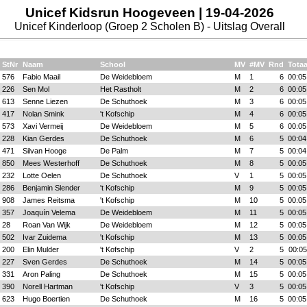
Unicef Kidsrun Hoogeveen | 19-04-2026
Unicef Kinderloop (Groep 2 Scholen B) - Uitslag Overall
StNr
Naam
School
MV
#MV
Rnd
Totaa
576
Fabio Maail
De Weidebloem
M
1
6
00:05
226
Sen Mol
Het Rastholt
M
2
6
00:05
613
Senne Liezen
De Schuthoek
M
3
6
00:05
417
Nolan Smink
't Kofschip
M
4
6
00:05
573
Xavi Vermeij
De Weidebloem
M
5
6
00:05
228
Kian Gerdes
De Schuthoek
M
6
5
00:04
471
Silvan Hooge
De Palm
M
7
5
00:04
850
Mees Westerhoff
De Schuthoek
M
8
5
00:05
232
Lotte Oelen
De Schuthoek
V
1
5
00:05
286
Benjamin Slender
't Kofschip
M
9
5
00:05
908
James Reitsma
't Kofschip
M
10
5
00:05
357
Joaquín Velema
De Weidebloem
M
11
5
00:05
28
Roan Van Wijk
De Weidebloem
M
12
5
00:05
502
Ivar Zuidema
't Kofschip
M
13
5
00:05
200
Elin Mulder
't Kofschip
V
2
5
00:05
227
Sven Gerdes
De Schuthoek
M
14
5
00:05
331
Aron Paling
De Schuthoek
M
15
5
00:05
390
Norell Hartman
't Kofschip
V
3
5
00:05
623
Hugo Boertien
De Schuthoek
M
16
5
00:05