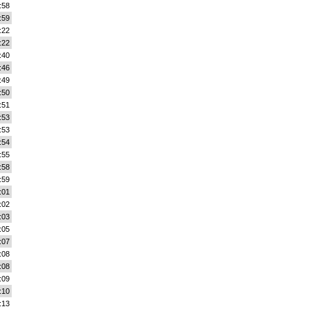
:58
:59
:22
:22
:40
:46
:49
:50
:51
:53
:53
:54
:55
:58
:59
:01
:02
:03
:05
:07
:08
:08
:09
:10
:13