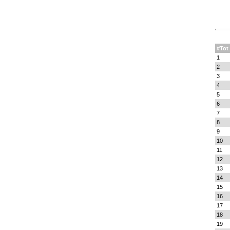
#Tot
1
2
3
4
5
6
7
8
9
10
11
12
13
14
15
16
17
18
19