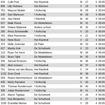
918
Colin Pots
Het Rastholt
M
27
5
00:05
885
Lilly Hetharia
Het Element
V
19
5
00:05
753
Mayson Mulder
't Kofschip
M
28
4
00:04
245
Savi Marissen
't Kofschip
M
29
4
00:04
150
Xavi Kleine
't Kienholt
M
30
4
00:04
527
Malik Ramic
De Weidebloem
M
31
4
00:04
685
Delano Batterink
Andere school
M
32
4
00:04
280
Rosa Schonewille
't Kofschip
V
20
4
00:04
702
Eline Peeneman
't Kofschip
V
21
4
00:04
913
Ninte Boon
Het Rastholt
V
22
4
00:04
373
Melle Jonkman
De Palm
M
33
4
00:04
627
Marley Kok
De Schuthoek
V
23
4
00:04
123
Ryan Ter horst
De Weidebloem
M
34
4
00:04
531
Bram Tijink
De Weidebloem
M
35
4
00:04
349
Samuel Kroesen
't Kofschip
M
36
4
00:04
201
Abel Jonkers
Het Rastholt
M
37
4
00:05
751
Senne van den Bosse
Het Rastholt
V
24
4
00:05
1222
Sven Donk
Het Rastholt
M
38
4
00:05
559
Ruben Wemmenhove
De Weidebloem
M
39
4
00:05
435
Marly Ramaker
't Kofschip
V
25
4
00:05
309
Thomas Rundervoort
't Kofschip
M
40
4
00:05
308
Julian Rundervoort
't Kofschip
M
41
4
00:05
225
Maren Tigelaar
De Schuthoek
V
26
4
00:05
210
Noa Benjamins
De Schuthoek
V
27
4
00:05
1035
Evaniëlla Meinen
De Schuthoek
V
28
4
00:05