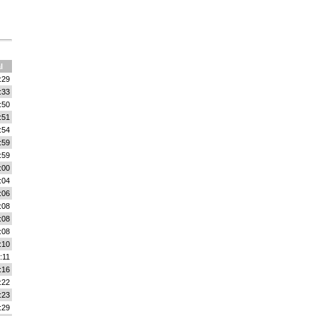
l
:29
:33
:50
:51
:54
:59
:59
:00
:04
:06
:08
:08
:08
:10
:11
:16
:22
:23
:29