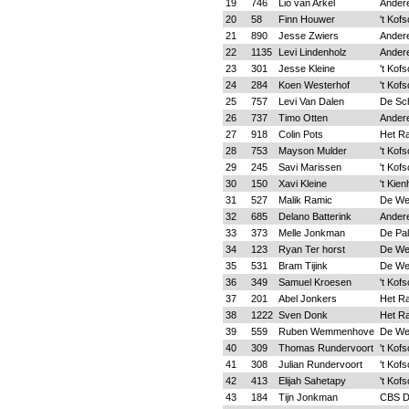
19
746
Lio van Arkel
Ander
20
58
Finn Houwer
't Kofs
21
890
Jesse Zwiers
Ander
22
1135
Levi Lindenholz
Ander
23
301
Jesse Kleine
't Kofs
24
284
Koen Westerhof
't Kofs
25
757
Levi Van Dalen
De Sc
26
737
Timo Otten
Ander
27
918
Colin Pots
Het Ra
28
753
Mayson Mulder
't Kofs
29
245
Savi Marissen
't Kofs
30
150
Xavi Kleine
't Kien
31
527
Malik Ramic
De We
32
685
Delano Batterink
Ander
33
373
Melle Jonkman
De Pa
34
123
Ryan Ter horst
De We
35
531
Bram Tijink
De We
36
349
Samuel Kroesen
't Kofs
37
201
Abel Jonkers
Het Ra
38
1222
Sven Donk
Het Ra
39
559
Ruben Wemmenhove
De We
40
309
Thomas Rundervoort
't Kofs
41
308
Julian Rundervoort
't Kofs
42
413
Elijah Sahetapy
't Kofs
43
184
Tijn Jonkman
CBS Dr