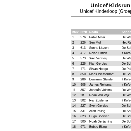
Unicef Kidsrun
Unicef Kinderloop (Groep
#MV
StNr
Naam
Schoo
1
576
Fabio Maail
De We
2
226
Sen Mol
Het Ra
3
613
Senne Liezen
De Sc
4
417
Nolan Smink
't Kofs
5
573
Xavi Vermeij
De We
6
228
Kian Gerdes
De Sc
7
471
Silvan Hooge
De Pa
8
850
Mees Westerhoff
De Sc
9
286
Benjamin Slender
't Kofs
10
908
James Reitsma
't Kofs
11
357
Joaquín Velema
De We
12
28
Roan Van Wijk
De We
13
502
Ivar Zuidema
't Kofs
14
227
Sven Gerdes
De Sc
15
331
Aron Paling
De Sc
16
623
Hugo Boertien
De Sc
17
500
Noah Benjamins
De Sc
18
971
Bobby Eiting
't Kofs