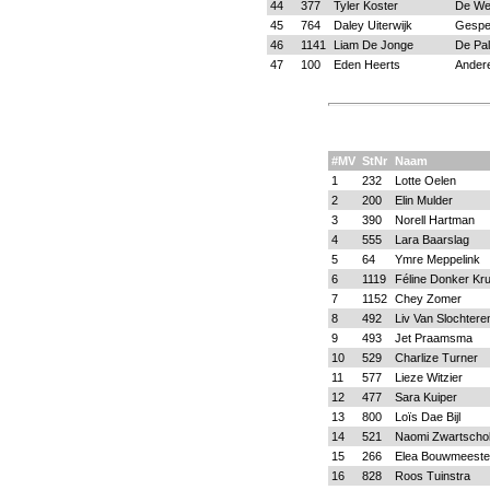
44
377
Tyler Koster
De We
45
764
Daley Uiterwijk
Gespe
46
1141
Liam De Jonge
De Pa
47
100
Eden Heerts
Ander
#MV
StNr
Naam
1
232
Lotte Oelen
2
200
Elin Mulder
3
390
Norell Hartman
4
555
Lara Baarslag
5
64
Ymre Meppelink
6
1119
Féline Donker Kru
7
1152
Chey Zomer
8
492
Liv Van Slochtere
9
493
Jet Praamsma
10
529
Charlize Turner
11
577
Lieze Witzier
12
477
Sara Kuiper
13
800
Loïs Dae Bijl
14
521
Naomi Zwartschol
15
266
Elea Bouwmeeste
16
828
Roos Tuinstra