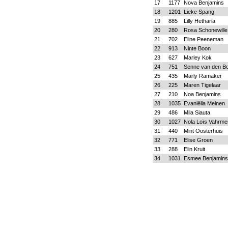
17
1177
Nova Benjamins
18
1201
Lieke Spang
19
885
Lilly Hetharia
20
280
Rosa Schonewille
21
702
Eline Peeneman
22
913
Ninte Boon
23
627
Marley Kok
24
751
Senne van den B
25
435
Marly Ramaker
26
225
Maren Tigelaar
27
210
Noa Benjamins
28
1035
Evaniëlla Meinen
29
486
Mila Siauta
30
1027
Nola Loïs Vahrmei
31
440
Mint Oosterhuis
32
771
Elise Groen
33
288
Elin Kruit
34
1031
Esmee Benjamins