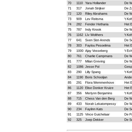
70
1110
Yara Hollander
De W
71
317
Jonah Strijker
De Z
72
120
Riley Abrahams
De W
73
909
Lev Reitsma
't Ko
74
282
Fender Hetharia
Het 
75
787
Indy Knook
De W
76
1162
Lìv Wolthers
't Ko
77
641
Sven Slot-Arends
De S
78
303
Faylou Pesoelima
Het 
79
1000
Ajay Vosseberg
't Ec
80
761
Charlie Campmans
De W
81
777
Milan Greving
De W
82
1086
Jesse Pol
Gesp
83
290
Lilly Spang
't Ko
84
1190
Boris Schooljan
Ande
85
291
Flora Wemmenhove
Het 
86
1120
Elise Donker Kruize
Het 
87
356
Merlynn Benjamins
't Ko
88
715
Chess Van den Berg
De W
89
433
Norah Lekatompessy
De W
90
234
Faylinn Kats
De S
91
1125
Vince Guichelaar
De P
92
325
Joep Dekker
De S