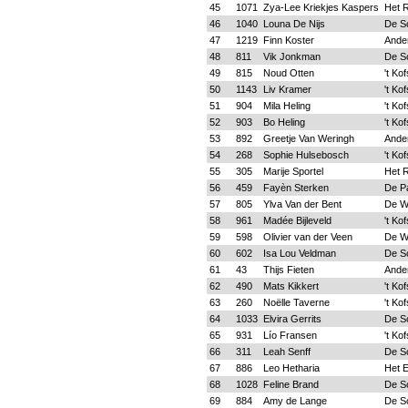
45
1071
Zya-Lee Kriekjes Kaspers
Het R
46
1040
Louna De Nijs
De S
47
1219
Finn Koster
Ande
48
811
Vik Jonkman
De S
49
815
Noud Otten
't Ko
50
1143
Liv Kramer
't Ko
51
904
Mila Heling
't Ko
52
903
Bo Heling
't Ko
53
892
Greetje Van Weringh
Ande
54
268
Sophie Hulsebosch
't Ko
55
305
Marije Sportel
Het R
56
459
Fayèn Sterken
De P
57
805
Ylva Van der Bent
De W
58
961
Madée Bijleveld
't Ko
59
598
Olivier van der Veen
De W
60
602
Isa Lou Veldman
De S
61
43
Thijs Fieten
Ande
62
490
Mats Kikkert
't Ko
63
260
Noëlle Taverne
't Ko
64
1033
Elvira Gerrits
De S
65
931
Lío Fransen
't Ko
66
311
Leah Senff
De S
67
886
Leo Hetharia
Het 
68
1028
Feline Brand
De S
69
884
Amy de Lange
De S