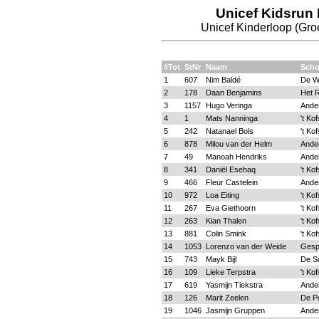
Unicef Kidsrun
Unicef Kinderloop (Groe
#Tot
StNr
Naam
Scho
1
607
Nim Baldé
De W
2
178
Daan Benjamins
Het R
3
1157
Hugo Veringa
Ande
4
1
Mats Nanninga
't Ko
5
242
Natanael Bols
't Ko
6
878
Milou van der Helm
Ande
7
49
Manoah Hendriks
Ande
8
341
Daniël Esehaq
't Ko
9
466
Fleur Castelein
Ande
10
972
Loa Eiting
't Ko
11
267
Eva Giethoorn
't Ko
12
263
Kian Thalen
't Ko
13
881
Colin Smink
't Ko
14
1053
Lorenzo van der Weide
Gesp
15
743
Mayk Bijl
De S
16
109
Lieke Terpstra
't Ko
17
619
Yasmijn Tiekstra
Ande
18
126
Marit Zeelen
De P
19
1046
Jasmijn Gruppen
Ande