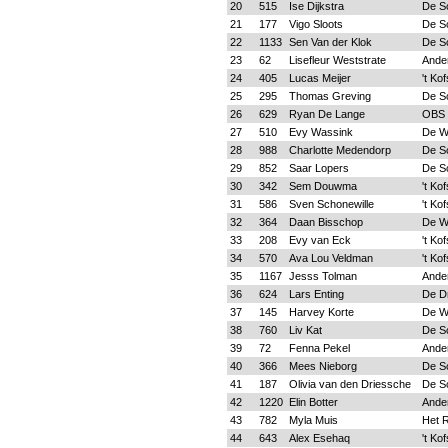
20
515
Ise Dijkstra
De S
21
177
Vigo Sloots
De S
22
1133
Sen Van der Klok
De S
23
62
Lisefleur Weststrate
Ande
24
405
Lucas Meijer
't Ko
25
295
Thomas Greving
De S
26
629
Ryan De Lange
OBS 
27
510
Evy Wassink
De W
28
988
Charlotte Medendorp
De S
29
852
Saar Lopers
De S
30
342
Sem Douwma
't Ko
31
586
Sven Schonewille
't Ko
32
364
Daan Bisschop
De W
33
208
Evy van Eck
't Ko
34
570
Ava Lou Veldman
't Ko
35
1167
Jesss Tolman
Ande
36
624
Lars Enting
De D
37
145
Harvey Korte
De W
38
760
Liv Kat
De S
39
72
Fenna Pekel
Ande
40
366
Mees Nieborg
De S
41
187
Olivia van den Driessche
De S
42
1220
Elin Botter
Ande
43
782
Myla Muis
Het R
44
643
Alex Esehaq
't Ko