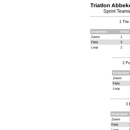
Triatlon Abbek
Sprint Teams
1 The 
Onderdeel
#Ond
Zwem
1
Fiets
3
Loop
2
2 Po
Onderdeel
Zwem
Fiets
Loop
3 
Onderdeel
Zwem
Fiets
Loop