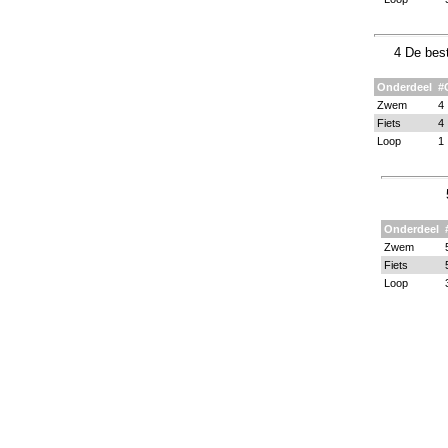
4 De best
Onderdeel
#
Zwem
4
Fiets
4
Loop
1
Onderdeel
Zwem
Fiets
Loop