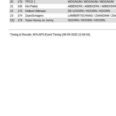
20
176
TPCO 1
WOGNUM / WOGNUM / WOGNUM
21
145
Het Paleis
ABBEKERK / ABBEKERK / ABBEKER
22
175
Hollend Stilstaan
DE GOORN / HOORN / HOORN
23
174
ZaanSchagers
LAMBERTSCHAAG / ZAANDAM / Z
DQ
179
Team Henny en Jenny
HOORN / HOORN / HOORN
Timing & Results: MYLAPS Event Timing (08-09-2025 12:46:43)