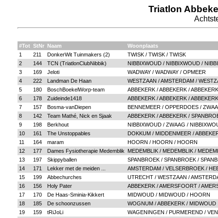
Triatlon Abbeke
Achtste
#Tot
StNr
Naam
Woonplaats
1
211
DonkerWit Tuinmakers (2)
TWISK / TWISK / TWISK
2
144
TCN (TriatlonClubNibbik)
NIBBIXWOUD / NIBBIXWOUD / NIB
3
169
Jeloti
WADWAY / WADWAY / OPMEER
4
222
Landman De Haan
WESTZAAN / AMSTERDAM / WESTZ
5
180
BoschBoekelWorp-team
ABBEKERK / ABBEKERK / ABBEKER
6
178
Zuideinde1418
ABBEKERK / ABBEKERK / ABBEKER
7
157
Bosma-vanDiepen
BENNEMEER / OPPERDOES / ZWA
8
142
Team Mathé, Nick en Sjaak
ABBEKERK / ABBEKERK / SPANBRO
9
198
Berkhout
NIBBIXWOUD / ZWAAG / NIBBIXWO
10
161
The Unstoppables
DOKKUM / MIDDENMEER / ABBEKE
11
164
maram
HOORN / HOORN / HOORN
12
177
Dames Fysiotherapie Medemblik
MEDEMBLIK / MEDEMBLIK / MEDEM
13
197
Skippyballen
SPANBROEK / SPANBROEK / SPAN
14
171
Lekker met de meiden ...
AMSTERDAM / VELSERBROEK / H
15
199
Abbechurches
UTRECHT / WESTZAAN / AMSTERD
16
156
Holy Pater
ABBEKERK / AMERSFOORT / AME
17
170
De Haas-Sminia-Kikkert
MIDWOUD / MIDWOUD / HOORN
18
185
De schoonzussen
WOGNUM / ABBEKERK / MIDWOUD
19
159
tRiJoLi
WAGENINGEN / PURMEREND / VE