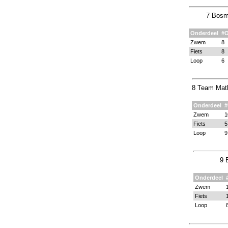
7 Bosm
Onderdeel
#
Zwem
8
Fiets
8
Loop
6
8 Team Math
Onderdeel
Zwem
1
Fiets
5
Loop
9
9 
Onderdeel
Zwem
Fiets
Loop