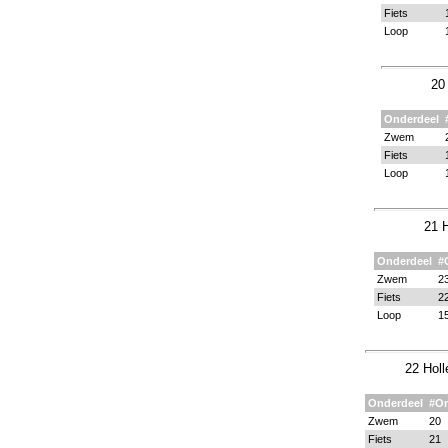
Fiets
Loop
20
Onderdeel
Zwem
Fiets
Loop
21 H
Onderdeel
#
Zwem
2
Fiets
2
Loop
1
22 Holl
Onderdeel
#O
Zwem
20
Fiets
21