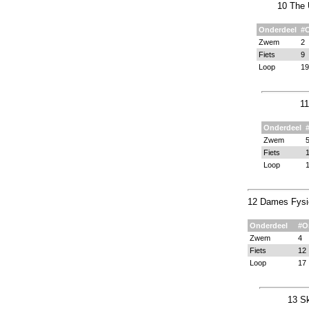
10 The 
Onderdeel
#
Zwem
2
Fiets
9
Loop
19
11
Onderdeel
Zwem
Fiets
Loop
12 Dames Fysi
Onderdeel
#O
Zwem
4
Fiets
12
Loop
17
13 Sk