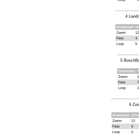
4 Land
Onderdeel
#
Zwem
12
Fiets
4
Loop
5
5 BoschBo
Onderdeel
Zwem
1
Fiets
7
Loop
1
6 Zui
Onderdeel
#On
Zwem
13
Fiets
6
Loop
2