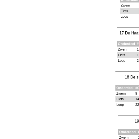
Zwem
Fiets
Loop
17 De Haas
Onderdeel
Zwem
1
Fiets
1
Loop
2
18 De s
Onderdeel
#
Zwem
9
Fiets
14
Loop
22
19
Onderdeel
Zwem