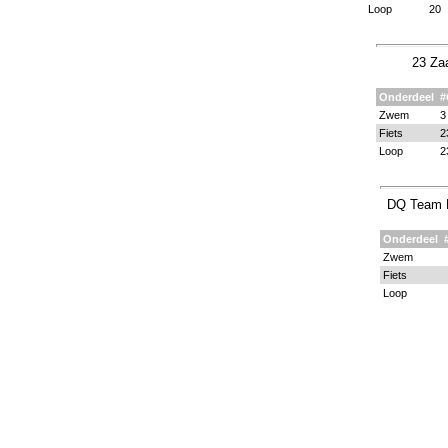
Loop
20
23 Za
Onderdeel
#
Zwem
3
Fiets
2
Loop
2
DQ Team H
Onderdeel
Zwem
Fiets
Loop