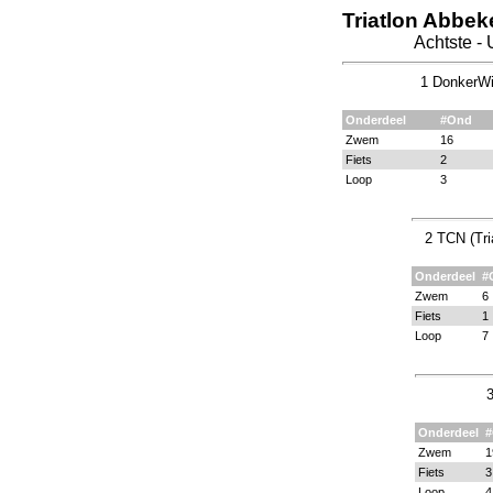
Triatlon Abbek
Achtste -
1 DonkerWi
Onderdeel
#Ond
Zwem
16
Fiets
2
Loop
3
2 TCN (Tri
Onderdeel
#
Zwem
6
Fiets
1
Loop
7
3
Onderdeel
Zwem
1
Fiets
3
Loop
4