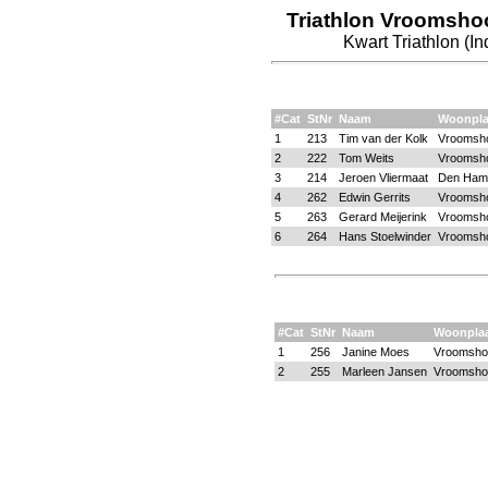
Triathlon Vroomsho
Kwart Triathlon (In
#Cat
StNr
Naam
Woonpla
1
213
Tim van der Kolk
Vroomsh
2
222
Tom Weits
Vroomsh
3
214
Jeroen Vliermaat
Den Ham
4
262
Edwin Gerrits
Vroomsh
5
263
Gerard Meijerink
Vroomsh
6
264
Hans Stoelwinder
Vroomsh
#Cat
StNr
Naam
Woonpla
1
256
Janine Moes
Vroomsho
2
255
Marleen Jansen
Vroomsho