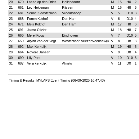
20
670
Lasse op den Dries
Hellendoorn
M
15
H0
2
21
661
Lev Heideman
Rijssen
M
16
H8
5
22
681
Senne Kloosterman
Vroomshoop
V
5
D10
3
23
668
Femm Kolthof
Den Ham
V
6
D10
4
24
671
Mels Kolthof
Den Ham
M
17
H8
6
25
691
Jaime Olivier
M
18
H8
7
26
666
Merel Koop
Eindhoven
V
7
D10
5
27
659
Ailynn van der Vegt
Westerhaar-Vriezenveensewijk
V
8
D8
3
28
692
Max Kerkdijk
M
19
H8
8
29
664
Rovere Jansen
V
9
D8
4
30
690
Lilly Post
V
10
D10
6
31
687
Vera kerkdijk
Almelo
V
11
D0
1
Timing & Results: MYLAPS Event Timing (06-09-2025 16:47:43)