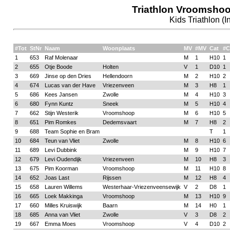
Triathlon Vroomshoo
Kids Triathlon (I
#Tot
StNr
Naam
Woonplaats
MV
#MV
Cat
#C
1
653
Raf Molenaar
M
1
H10
1
2
655
Otje Boode
Holten
V
1
D10
1
3
669
Jinse op den Dries
Hellendoorn
M
2
H10
2
4
674
Lucas van der Have
Vriezenveen
M
3
H8
1
5
686
Kees Jansen
Zwolle
M
4
H10
3
6
680
Fynn Kuntz
Sneek
M
5
H10
4
7
662
Stijn Westerik
Vroomshoop
M
6
H10
5
8
651
Pim Romkes
Dedemsvaart
M
7
H8
2
9
688
Team Sophie en Bram
T
1
10
684
Teun van Vliet
Zwolle
M
8
H10
6
11
689
Levi Dubbink
M
9
H10
7
12
679
Levi Oudendijk
Vriezenveen
M
10
H8
3
13
675
Pim Koorman
Vroomshoop
M
11
H10
8
14
652
Joas Last
Rijssen
M
12
H8
4
15
658
Lauren Willems
Westerhaar-Vriezenveensewijk
V
2
D8
1
16
665
Loek Makkinga
Vroomshoop
M
13
H10
9
17
660
Milles Kruiswijk
Baarn
M
14
H0
1
18
685
Anna van Vliet
Zwolle
V
3
D8
2
19
667
Emma Moes
Vroomshoop
V
4
D10
2