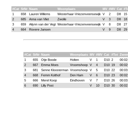
#Cat
StNr
Naam
Woonplaats
MV
#MV
Cat
#T
1
658
Lauren Willems
Westerhaar-Vriezenveensewijk
V
2
D8
15
2
685
Anna van Vliet
Zwolle
V
3
D8
18
3
659
Ailynn van der Vegt
Westerhaar-Vriezenveensewijk
V
8
D8
27
4
664
Rovere Jansen
V
9
D8
29
#Cat
StNr
Naam
Woonplaats
MV
#MV
Cat
#Tot
Zwe
1
655
Otje Boode
Holten
V
1
D10
2
00:02
2
667
Emma Moes
Vroomshoop
V
4
D10
19
00:02
3
681
Senne Kloosterman
Vroomshoop
V
5
D10
22
00:03
4
668
Femm Kolthof
Den Ham
V
6
D10
23
00:02
5
666
Merel Koop
Eindhoven
V
7
D10
26
00:03
6
690
Lilly Post
V
10
D10
30
00:02