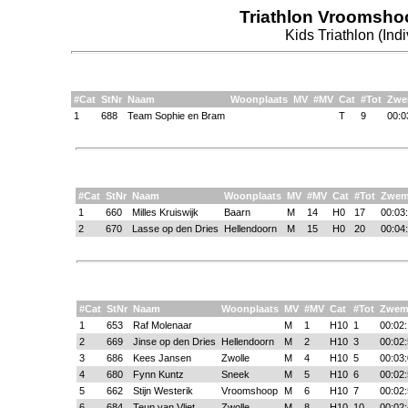
Triathlon Vroomsho
Kids Triathlon (Ind
#Cat
StNr
Naam
Woonplaats
MV
#MV
Cat
#Tot
Zw
1
688
Team Sophie en Bram
T
9
00:0
#Cat
StNr
Naam
Woonplaats
MV
#MV
Cat
#Tot
Zwe
1
660
Milles Kruiswijk
Baarn
M
14
H0
17
00:03
2
670
Lasse op den Dries
Hellendoorn
M
15
H0
20
00:04
#Cat
StNr
Naam
Woonplaats
MV
#MV
Cat
#Tot
Zwe
1
653
Raf Molenaar
M
1
H10
1
00:02
2
669
Jinse op den Dries
Hellendoorn
M
2
H10
3
00:02
3
686
Kees Jansen
Zwolle
M
4
H10
5
00:03
4
680
Fynn Kuntz
Sneek
M
5
H10
6
00:02
5
662
Stijn Westerik
Vroomshoop
M
6
H10
7
00:02
6
684
Teun van Vliet
Zwolle
M
8
H10
10
00:02