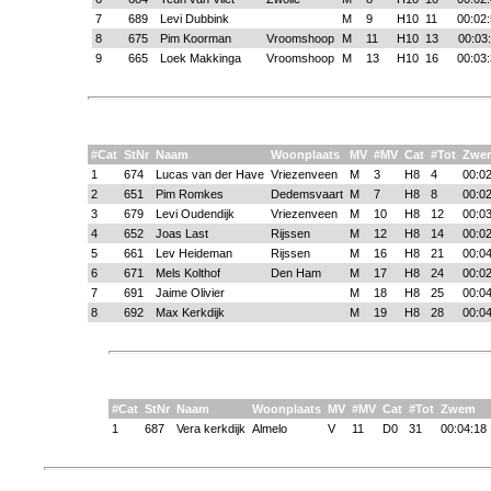
7
689
Levi Dubbink
M
9
H10
11
00:02
8
675
Pim Koorman
Vroomshoop
M
11
H10
13
00:03
9
665
Loek Makkinga
Vroomshoop
M
13
H10
16
00:03
#Cat
StNr
Naam
Woonplaats
MV
#MV
Cat
#Tot
Zwe
1
674
Lucas van der Have
Vriezenveen
M
3
H8
4
00:02
2
651
Pim Romkes
Dedemsvaart
M
7
H8
8
00:02
3
679
Levi Oudendijk
Vriezenveen
M
10
H8
12
00:03
4
652
Joas Last
Rijssen
M
12
H8
14
00:02
5
661
Lev Heideman
Rijssen
M
16
H8
21
00:04
6
671
Mels Kolthof
Den Ham
M
17
H8
24
00:02
7
691
Jaime Olivier
M
18
H8
25
00:04
8
692
Max Kerkdijk
M
19
H8
28
00:04
#Cat
StNr
Naam
Woonplaats
MV
#MV
Cat
#Tot
Zwem
1
687
Vera kerkdijk
Almelo
V
11
D0
31
00:04:18