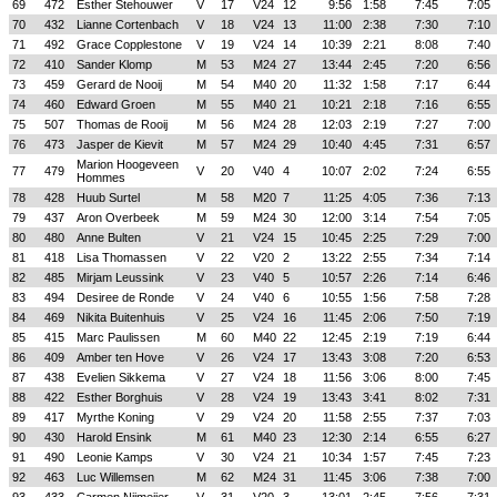
69
472
Esther Stehouwer
V
17
V24
12
9:56
1:58
7:45
7:05
70
432
Lianne Cortenbach
V
18
V24
13
11:00
2:38
7:30
7:10
71
492
Grace Copplestone
V
19
V24
14
10:39
2:21
8:08
7:40
72
410
Sander Klomp
M
53
M24
27
13:44
2:45
7:20
6:56
73
459
Gerard de Nooij
M
54
M40
20
11:32
1:58
7:17
6:44
74
460
Edward Groen
M
55
M40
21
10:21
2:18
7:16
6:55
75
507
Thomas de Rooij
M
56
M24
28
12:03
2:19
7:27
7:00
76
473
Jasper de Kievit
M
57
M24
29
10:40
4:45
7:31
6:57
Marion Hoogeveen
77
479
V
20
V40
4
10:07
2:02
7:24
6:55
Hommes
78
428
Huub Surtel
M
58
M20
7
11:25
4:05
7:36
7:13
79
437
Aron Overbeek
M
59
M24
30
12:00
3:14
7:54
7:05
80
480
Anne Bulten
V
21
V24
15
10:45
2:25
7:29
7:00
81
418
Lisa Thomassen
V
22
V20
2
13:22
2:55
7:34
7:14
82
485
Mirjam Leussink
V
23
V40
5
10:57
2:26
7:14
6:46
83
494
Desiree de Ronde
V
24
V40
6
10:55
1:56
7:58
7:28
84
469
Nikita Buitenhuis
V
25
V24
16
11:45
2:06
7:50
7:19
85
415
Marc Paulissen
M
60
M40
22
12:45
2:19
7:19
6:44
86
409
Amber ten Hove
V
26
V24
17
13:43
3:08
7:20
6:53
87
438
Evelien Sikkema
V
27
V24
18
11:56
3:06
8:00
7:45
88
422
Esther Borghuis
V
28
V24
19
13:43
3:41
8:02
7:31
89
417
Myrthe Koning
V
29
V24
20
11:58
2:55
7:37
7:03
90
430
Harold Ensink
M
61
M40
23
12:30
2:14
6:55
6:27
91
490
Leonie Kamps
V
30
V24
21
10:34
1:57
7:45
7:23
92
463
Luc Willemsen
M
62
M24
31
11:45
3:06
7:38
7:00