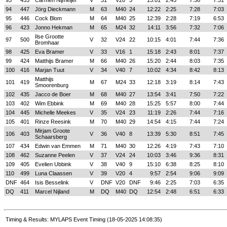
93
433
Carmen Nijmeijer
V
31
V20
3
13:01
2:45
7:56
7:31
94
447
Jörg Dieckmann
M
63
M40
24
12:22
2:25
7:28
7:03
95
446
Cock Blom
M
64
M40
25
12:39
2:28
7:19
6:53
96
423
Jonno Hekman
M
65
M24
32
14:11
3:56
7:32
7:06
Ilse Grootte
97
500
V
32
V24
22
10:15
4:01
7:44
7:36
Bromhaar
98
425
Eva Bramer
V
33
V16
1
15:18
2:43
8:01
7:37
99
424
Matthijs Bramer
M
66
M40
26
15:20
2:44
8:03
7:35
100
416
Marjan Tuut
V
34
V40
7
10:02
4:34
8:42
8:13
Matthijs
101
419
M
67
M24
33
12:18
3:19
8:14
7:43
Smoorenburg
102
435
Jacco de Boer
M
68
M40
27
13:54
3:41
7:50
7:22
103
402
Wim Ebbink
M
69
M40
28
15:25
5:57
8:00
7:44
104
445
Michelle Meekes
V
35
V24
23
11:19
2:26
7:44
7:16
105
401
Rinze Reesink
M
70
M40
29
14:54
4:15
7:44
7:24
Mirjam Groote
106
403
V
36
V40
8
13:39
5:30
8:51
7:45
Schaarsberg
107
434
Edwin van Emmen
M
71
M40
30
12:26
4:19
7:43
7:10
108
462
Suzanne Peelen
V
37
V24
24
10:03
3:46
9:36
8:31
109
405
Evelien Ubbink
V
38
V40
9
15:10
6:38
8:25
8:10
110
499
Luna Claassen
V
39
V20
4
9:57
2:54
9:06
9:09
DNF
464
Isis Besselink
V
DNF
V20
DNF
9:46
2:25
7:03
6:35
DQ
411
Marcel Nijland
M
DQ
M40
DQ
12:54
2:48
6:51
6:33
Timing & Results: MYLAPS Event Timing (18-05-2025 14:08:35)