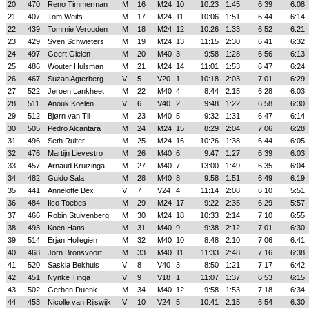
20
470
Reno Timmerman
M
16
M24
10
10:23
1:45
6:39
6:08
21
407
Tom Weits
M
17
M24
11
10:06
1:51
6:44
6:14
22
439
Tommie Verouden
M
18
M24
12
10:26
1:33
6:52
6:21
23
429
Sven Schwieters
M
19
M24
13
11:15
2:30
6:41
6:32
24
497
Geert Gielen
M
20
M40
3
9:58
1:28
6:56
6:13
25
486
Wouter Hulsman
M
21
M24
14
11:01
1:53
6:47
6:24
26
467
Suzan Agterberg
V
5
V20
1
10:18
2:03
7:01
6:29
27
522
Jeroen Lankheet
M
22
M40
4
8:44
2:15
6:28
6:03
28
511
Anouk Koelen
V
6
V40
2
9:48
1:22
6:58
6:30
29
512
Bjørn van Til
M
23
M40
5
9:32
1:31
6:47
6:14
30
505
Pedro Alcantara
M
24
M24
15
8:29
2:04
7:06
6:28
31
496
Seth Ruiter
M
25
M24
16
10:26
1:38
6:44
6:05
32
476
Martijn Lievestro
M
26
M40
6
9:47
1:27
6:39
6:03
33
457
Arnaud Kruizinga
M
27
M40
7
13:00
1:49
6:35
6:04
34
482
Guido Sala
M
28
M40
8
9:58
1:51
6:49
6:19
35
441
Annelotte Bex
V
7
V24
4
11:14
2:08
6:10
5:51
36
484
Ilco Toebes
M
29
M24
17
9:22
2:35
6:29
5:57
37
466
Robin Stuivenberg
M
30
M24
18
10:33
2:14
7:10
6:55
38
493
Koen Hans
M
31
M40
9
9:38
2:12
7:01
6:30
39
514
Erjan Hollegien
M
32
M40
10
8:48
2:10
7:06
6:41
40
468
Jorn Bronsvoort
M
33
M40
11
11:33
2:48
7:16
6:38
41
520
Saskia Bekhuis
V
8
V40
3
8:50
1:21
7:17
6:42
42
451
Nynke Tinga
V
9
V18
1
11:07
1:37
6:53
6:15
43
502
Gerben Duenk
M
34
M40
12
9:58
1:53
7:18
6:34
44
453
Nicolle van Rijswijk
V
10
V24
5
10:41
2:15
6:54
6:30