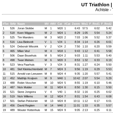
UT Triathlon 
Achtste -
#Tot
StNr
Naam
MV
#MV
Cat
#Cat
Zwem
Wis1
F_Rnd1
F_Rnd2
1
526
Joran Stobbe
M
1
M20
1
6:43
57.5
6:02
5:42
2
518
Koen Wiggers
M
2
M24
1
8:29
1:05
5:54
5:24
3
525
Tim Manders
M
3
M20
2
7:03
1:06
5:52
5:37
4
516
Lisa Bielevelt
V
1
V24
1
8:34
1:14
6:26
6:01
5
524
Deborah Wissink
V
2
V24
2
7:50
1:10
6:20
5:59
6
465
Milan Veul
M
4
M18
1
9:43
1:12
6:41
5:58
7
506
Daan Bouwhuis
M
5
M24
2
9:03
1:11
5:53
5:40
8
498
Twan Meinen
M
6
M20
3
8:53
1:32
6:33
6:19
9
523
Vera Paarhuis
V
3
V24
3
8:31
1:27
6:24
5:50
10
481
Stef Kleinluchtenbeld
M
7
M24
3
9:56
1:19
6:29
5:53
11
515
Arnold van Leeuwen
M
8
M24
4
9:35
1:20
5:57
5:41
12
452
Matthijs Kruijsen
M
9
M40
1
10:42
2:07
5:54
5:29
13
488
Robin Visscher
M
10
M24
5
8:55
1:19
6:10
5:46
14
487
Nick Mulder
M
11
M24
6
8:50
1:30
6:15
5:50
15
521
Sione Jongstra
V
4
V40
1
8:32
1:16
6:25
6:02
16
519
Nick Willems
M
12
M24
7
8:01
1:54
6:43
6:08
17
501
Stefan Pekkeriet
M
13
M24
8
10:11
1:12
6:17
6:01
18
456
David Regtien
M
14
M40
2
11:01
1:33
6:35
5:57
19
489
Wouter Hottenhuis
M
15
M24
9
9:05
2:13
6:25
6:11