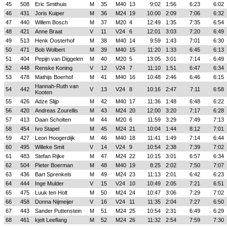
45
508
Eric Smithuis
M
35
M40
13
9:02
1:56
6:23
6:02
46
431
Joris Kuiper
M
36
M24
19
10:00
2:09
7:06
6:32
47
440
Willem Bosch
M
37
M20
4
12:49
1:35
7:35
6:54
48
421
Anne Braat
V
11
V24
6
12:01
3:03
7:20
6:49
49
513
Henk Oosterhof
M
38
M40
14
9:59
1:43
7:01
6:30
50
471
Bob Wolbert
M
39
M40
15
11:20
1:33
6:45
6:13
51
404
Pepijn van Diggelen
M
40
M20
5
13:05
3:01
7:14
6:49
52
448
Renske Koning
V
12
V24
7
11:10
1:51
6:47
6:34
53
478
Mathijs Boerhof
M
41
M40
16
10:48
2:46
6:46
6:15
Hannah-Ruth van
54
442
V
13
V24
8
10:16
2:47
7:11
6:58
Kooten
55
426
Adze Slijp
M
42
M40
17
11:36
1:48
6:48
6:22
56
420
Andreas Zourellis
M
43
M24
20
12:00
3:20
7:17
6:28
57
413
Daan Scholten
M
44
M20
6
11:59
3:29
7:49
7:13
58
454
Ivo Stapel
M
45
M24
21
10:04
1:44
8:12
7:01
59
427
Leon Hoogerdijk
M
46
M40
18
11:41
1:49
7:14
6:44
60
495
Willeke Smit
V
14
V24
9
10:54
2:38
7:39
7:02
61
483
Stefan Rijke
M
47
M24
22
10:15
3:01
6:57
6:34
62
504
Pieter Boerman
M
48
M40
19
8:25
2:02
7:50
7:07
63
436
Bart Sprenkels
M
49
M24
23
11:13
2:01
6:42
6:23
64
444
Inge Mulder
V
15
V24
10
10:49
2:05
7:21
6:51
65
475
Luuk ten Holt
M
50
M24
24
10:47
3:06
7:29
7:02
66
458
Donna Nijmeijer
V
16
V24
11
11:35
2:04
7:27
6:50
67
443
Sander Puttenstein
M
51
M24
25
10:54
2:31
6:49
6:29
68
461
kjelt Leeflang
M
52
M24
26
11:32
2:54
7:59
7:30