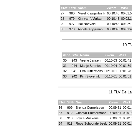
#Tot
StNr
Naam
Zwem
Wis1
27
980
Merel Kraaijenbrink
00:10:45
00:01:5
28
979
Kim van 't Verlaat
00:10:43
00:02:1
29
977
Ilse Nasveld
00:10:45
00:02:1
53
978
Angela Krijgsman
00:10:45
00:01:4
10 T
#Tot
StNr
Naam
Zwem
Wis1
30
943
Veerle Jansen
00:10:03
00:01:41
31
944
Marije Stronks
00:10:04
00:01:39
32
941
Eva Juffermans
00:10:01
00:01:28
33
942
Kim Stoverink
00:10:01
00:01:31
11 TLV De Lan
#Tot
StNr
Naam
Zwem
Wis1
36
909
Brenda Cornelissen
00:09:51
00:01
37
912
Chantal Timmermans
00:09:51
00:01
38
910
Joyce Muskens
00:09:52
00:01
64
911
Roos Schoonderbeek
00:09:51
00:01