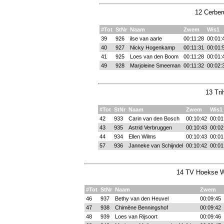
12 Cerber
#Tot
StNr
Naam
Zwem
Wis1
39
926
ilse van aarle
00:11:28
00:01:
40
927
Nicky Hogenkamp
00:11:31
00:01:
41
925
Loes van den Boom
00:11:28
00:01:
49
928
Marjoleine Smeeman
00:11:32
00:02:
13 Tri
#Tot
StNr
Naam
Zwem
Wis1
42
933
Carin van den Bosch
00:10:42
00:01
43
935
Astrid Verbruggen
00:10:43
00:02
44
934
Ellen Wilms
00:10:43
00:01
57
936
Janneke van Schijndel
00:10:42
00:01
14 TV Hoekse Wa
#Tot
StNr
Naam
Zwem
46
937
Bethy van den Heuvel
00:09:45
47
938
Chimène Benningshof
00:09:42
48
939
Loes van Rijsoort
00:09:46