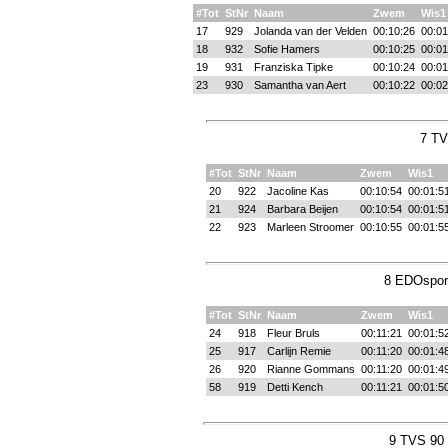
#Tot
StNr
Naam
Zwem
Wis1
17
929
Jolanda van der Velden
00:10:26
00:01
18
932
Sofie Hamers
00:10:25
00:01
19
931
Franziska Tipke
00:10:24
00:01
23
930
Samantha van Aert
00:10:22
00:02
7 TV
#Tot
StNr
Naam
Zwem
Wis1
20
922
Jacoline Kas
00:10:54
00:01:5
21
924
Barbara Beijen
00:10:54
00:01:5
22
923
Marleen Stroomer
00:10:55
00:01:5
8 EDOsport
#Tot
StNr
Naam
Zwem
Wis1
24
918
Fleur Bruls
00:11:21
00:01:5
25
917
Carlijn Remie
00:11:20
00:01:4
26
920
Rianne Gommans
00:11:20
00:01:4
58
919
Detti Kench
00:11:21
00:01:5
9 TVS 90 