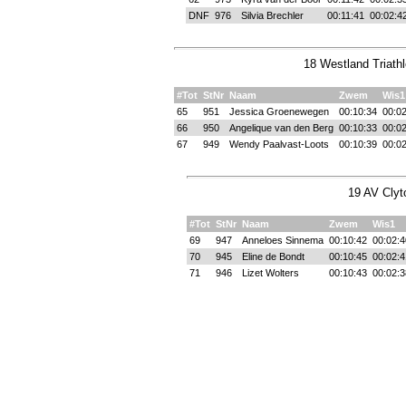
DNF
976
Silvia Brechler
00:11:41
00:02:4
18 Westland Triathl
#Tot
StNr
Naam
Zwem
Wis1
65
951
Jessica Groenewegen
00:10:34
00:02
66
950
Angelique van den Berg
00:10:33
00:02
67
949
Wendy Paalvast-Loots
00:10:39
00:02
19 AV Clyt
#Tot
StNr
Naam
Zwem
Wis1
69
947
Anneloes Sinnema
00:10:42
00:02:4
70
945
Eline de Bondt
00:10:45
00:02:4
71
946
Lizet Wolters
00:10:43
00:02:3