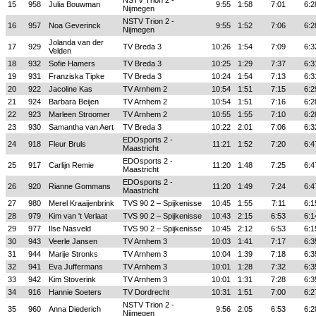
NSTV Trion 2 -
15
958
Julia Bouwman
9:55
1:58
7:01
6:2
Nijmegen
NSTV Trion 2 -
16
957
Noa Geverinck
9:55
1:52
7:06
6:2
Nijmegen
Jolanda van der
17
929
TV Breda 3
10:26
1:54
7:09
6:3
Velden
18
932
Sofie Hamers
TV Breda 3
10:25
1:29
7:37
6:3
19
931
Franziska Tipke
TV Breda 3
10:24
1:54
7:13
6:3
20
922
Jacoline Kas
TV Arnhem 2
10:54
1:51
7:15
6:2
21
924
Barbara Beijen
TV Arnhem 2
10:54
1:51
7:16
6:2
22
923
Marleen Stroomer
TV Arnhem 2
10:55
1:55
7:10
6:2
23
930
Samantha van Aert
TV Breda 3
10:22
2:01
7:06
6:3
EDOsports 2 -
24
918
Fleur Bruls
11:21
1:52
7:20
6:4
Maastricht
EDOsports 2 -
25
917
Carlijn Remie
11:20
1:48
7:25
6:4
Maastricht
EDOsports 2 -
26
920
Rianne Gommans
11:20
1:49
7:24
6:4
Maastricht
27
980
Merel Kraaijenbrink
TVS 90 2 – Spijkenisse
10:45
1:55
7:11
6:1
28
979
Kim van 't Verlaat
TVS 90 2 – Spijkenisse
10:43
2:15
6:53
6:1
29
977
Ilse Nasveld
TVS 90 2 – Spijkenisse
10:45
2:12
6:53
6:1
30
943
Veerle Jansen
TV Arnhem 3
10:03
1:41
7:17
6:3
31
944
Marije Stronks
TV Arnhem 3
10:04
1:39
7:18
6:3
32
941
Eva Juffermans
TV Arnhem 3
10:01
1:28
7:32
6:3
33
942
Kim Stoverink
TV Arnhem 3
10:01
1:31
7:28
6:3
34
916
Hannie Soeters
TV Dordrecht
10:31
1:51
7:00
6:2
NSTV Trion 2 -
35
960
Anna Diederich
9:56
2:05
6:53
6:2
Nijmegen