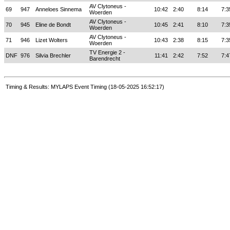
AV Clytoneus -
69
947
Anneloes Sinnema
10:42
2:40
8:14
7:3
Woerden
AV Clytoneus -
70
945
Eline de Bondt
10:45
2:41
8:10
7:3
Woerden
AV Clytoneus -
71
946
Lizet Wolters
10:43
2:38
8:15
7:3
Woerden
TV Energie 2 -
DNF
976
Silvia Brechler
11:41
2:42
7:52
7:4
Barendrecht
Timing & Results: MYLAPS Event Timing (18-05-2025 16:52:17)