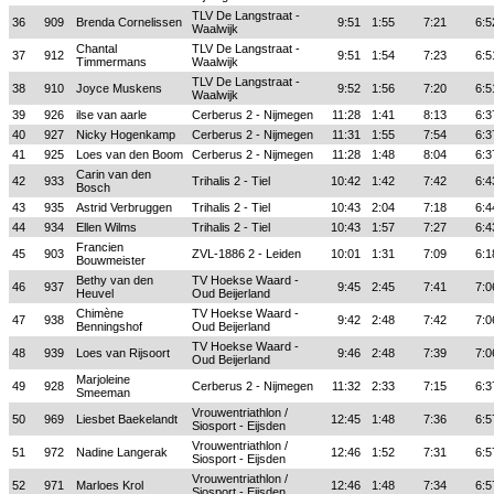
TLV De Langstraat -
36
909
Brenda Cornelissen
9:51
1:55
7:21
6:5
Waalwijk
Chantal
TLV De Langstraat -
37
912
9:51
1:54
7:23
6:5
Timmermans
Waalwijk
TLV De Langstraat -
38
910
Joyce Muskens
9:52
1:56
7:20
6:5
Waalwijk
39
926
ilse van aarle
Cerberus 2 - Nijmegen
11:28
1:41
8:13
6:3
40
927
Nicky Hogenkamp
Cerberus 2 - Nijmegen
11:31
1:55
7:54
6:3
41
925
Loes van den Boom
Cerberus 2 - Nijmegen
11:28
1:48
8:04
6:3
Carin van den
42
933
Trihalis 2 - Tiel
10:42
1:42
7:42
6:4
Bosch
43
935
Astrid Verbruggen
Trihalis 2 - Tiel
10:43
2:04
7:18
6:4
44
934
Ellen Wilms
Trihalis 2 - Tiel
10:43
1:57
7:27
6:4
Francien
45
903
ZVL-1886 2 - Leiden
10:01
1:31
7:09
6:1
Bouwmeister
Bethy van den
TV Hoekse Waard -
46
937
9:45
2:45
7:41
7:0
Heuvel
Oud Beijerland
Chimène
TV Hoekse Waard -
47
938
9:42
2:48
7:42
7:0
Benningshof
Oud Beijerland
TV Hoekse Waard -
48
939
Loes van Rijsoort
9:46
2:48
7:39
7:0
Oud Beijerland
Marjoleine
49
928
Cerberus 2 - Nijmegen
11:32
2:33
7:15
6:3
Smeeman
Vrouwentriathlon /
50
969
Liesbet Baekelandt
12:45
1:48
7:36
6:5
Siosport - Eijsden
Vrouwentriathlon /
51
972
Nadine Langerak
12:46
1:52
7:31
6:5
Siosport - Eijsden
Vrouwentriathlon /
52
971
Marloes Krol
12:46
1:48
7:34
6:5
Siosport - Eijsden