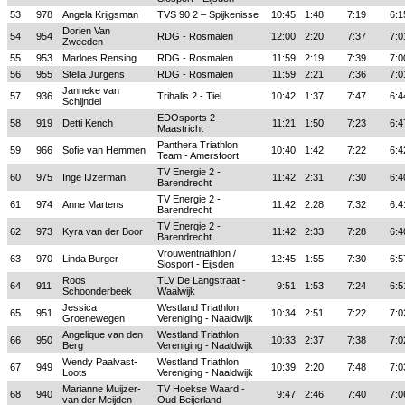
53
978
Angela Krijgsman
TVS 90 2 – Spijkenisse
10:45
1:48
7:19
6:1
Dorien Van
54
954
RDG - Rosmalen
12:00
2:20
7:37
7:0
Zweeden
55
953
Marloes Rensing
RDG - Rosmalen
11:59
2:19
7:39
7:0
56
955
Stella Jurgens
RDG - Rosmalen
11:59
2:21
7:36
7:0
Janneke van
57
936
Trihalis 2 - Tiel
10:42
1:37
7:47
6:4
Schijndel
EDOsports 2 -
58
919
Detti Kench
11:21
1:50
7:23
6:4
Maastricht
Panthera Triathlon
59
966
Sofie van Hemmen
10:40
1:42
7:22
6:4
Team - Amersfoort
TV Energie 2 -
60
975
Inge IJzerman
11:42
2:31
7:30
6:4
Barendrecht
TV Energie 2 -
61
974
Anne Martens
11:42
2:28
7:32
6:4
Barendrecht
TV Energie 2 -
62
973
Kyra van der Boor
11:42
2:33
7:28
6:4
Barendrecht
Vrouwentriathlon /
63
970
Linda Burger
12:45
1:55
7:30
6:5
Siosport - Eijsden
Roos
TLV De Langstraat -
64
911
9:51
1:53
7:24
6:5
Schoonderbeek
Waalwijk
Jessica
Westland Triathlon
65
951
10:34
2:51
7:22
7:0
Groenewegen
Vereniging - Naaldwijk
Angelique van den
Westland Triathlon
66
950
10:33
2:37
7:38
7:0
Berg
Vereniging - Naaldwijk
Wendy Paalvast-
Westland Triathlon
67
949
10:39
2:20
7:48
7:0
Loots
Vereniging - Naaldwijk
Marianne Muijzer-
TV Hoekse Waard -
68
940
9:47
2:46
7:40
7:0
van der Meijden
Oud Beijerland