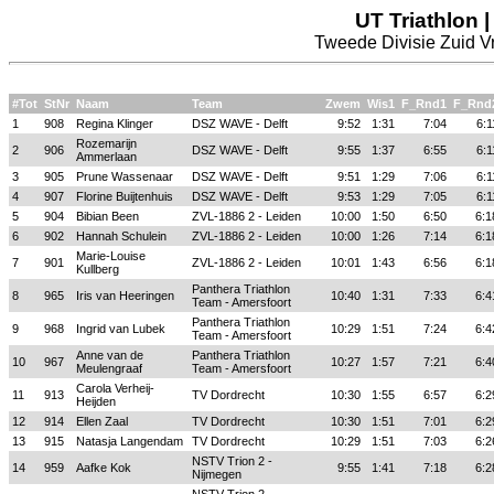
UT Triathlon 
Tweede Divisie Zuid Vr
#Tot
StNr
Naam
Team
Zwem
Wis1
F_Rnd1
F_Rnd
1
908
Regina Klinger
DSZ WAVE - Delft
9:52
1:31
7:04
6:1
Rozemarijn
2
906
DSZ WAVE - Delft
9:55
1:37
6:55
6:1
Ammerlaan
3
905
Prune Wassenaar
DSZ WAVE - Delft
9:51
1:29
7:06
6:1
4
907
Florine Buijtenhuis
DSZ WAVE - Delft
9:53
1:29
7:05
6:1
5
904
Bibian Been
ZVL-1886 2 - Leiden
10:00
1:50
6:50
6:1
6
902
Hannah Schulein
ZVL-1886 2 - Leiden
10:00
1:26
7:14
6:1
Marie-Louise
7
901
ZVL-1886 2 - Leiden
10:01
1:43
6:56
6:1
Kullberg
Panthera Triathlon
8
965
Iris van Heeringen
10:40
1:31
7:33
6:4
Team - Amersfoort
Panthera Triathlon
9
968
Ingrid van Lubek
10:29
1:51
7:24
6:4
Team - Amersfoort
Anne van de
Panthera Triathlon
10
967
10:27
1:57
7:21
6:4
Meulengraaf
Team - Amersfoort
Carola Verheij-
11
913
TV Dordrecht
10:30
1:55
6:57
6:2
Heijden
12
914
Ellen Zaal
TV Dordrecht
10:30
1:51
7:01
6:2
13
915
Natasja Langendam
TV Dordrecht
10:29
1:51
7:03
6:2
NSTV Trion 2 -
14
959
Aafke Kok
9:55
1:41
7:18
6:2
Nijmegen