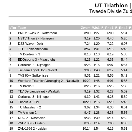
UT Triathlon 
Tweede Divisie Zui
#Tot
Team
Zwem
Wis1
F_Rnd1
F_Rnd2
F
1
PAC x Kwiek 2 - Rotterdam
8:09
1:27
6:00
5:31
2
NSTV Trion 2 - Nijmegen
9:19
1:20
6:43
5:26
3
DSZ Wave - Delft
7:24
1:20
7:22
6:07
4
TTL - Leidschendam
8:57
1:41
6:15
5:48
5
TV Dordrecht 3
8:10
1:13
6:19
5:35
6
EDOsports 3 - Maastricht
8:23
1:22
6:33
5:44
7
Cerberus 2 - Nijmegen
9:26
1:15
6:07
5:37
8
TriTeam Tripel Hop - Weert
9:06
1:43
6:17
5:41
9
TVS 90 – Spijkenisse
9:31
1:21
5:55
5:42
10
Westland Triathlon Vereniging 2 - Naaldwijk
10:22
1:48
6:01
5:35
11
TV Breda 2
8:26
1:16
6:25
5:36
12
TLV De Langstraat - Waalwijk
9:19
1:32
6:27
5:52
13
Cerberus 3 - Nijmegen
9:30
1:41
6:25
5:39
14
Trihalis 3 - Tiel
10:20
1:15
6:20
5:43
15
TC Maastricht 2
9:02
1:34
6:36
6:01
16
TV Arnhem 2
9:47
1:28
6:38
5:56
17
RDG 2 - Rosmalen
9:33
1:39
6:14
5:52
18
ZVL-1886 - Leiden
8:35
1:14
7:06
6:05
19
ZVL-1886 2 - Leiden
10:14
1:54
6:13
5:51