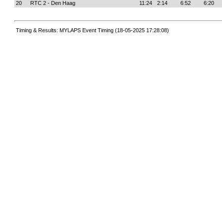
20
RTC 2 - Den Haag
11:24
2:14
6:52
6:20
Timing & Results: MYLAPS Event Timing (18-05-2025 17:28:08)