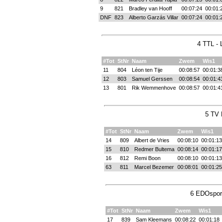
9
821
Bradley van Hooff
00:07:24
00:01:
DNF
823
Alberto Garzás Villar
00:07:24
00:01:
4 TTL -
#Tot
StNr
Naam
Zwem
Wis1
11
804
Léon ten Tije
00:08:57
00:01:3
12
803
Samuel Gerssen
00:08:54
00:01:4
13
801
Rik Wemmenhove
00:08:57
00:01:4
5 TV 
#Tot
StNr
Naam
Zwem
Wis1
14
809
Albert de Vries
00:08:10
00:01:13
15
810
Redmer Bultema
00:08:14
00:01:17
16
812
Remi Boon
00:08:10
00:01:13
63
811
Marcel Bezemer
00:08:01
00:01:25
6 EDOsport
#Tot
StNr
Naam
Zwem
Wis1
17
839
Sam Kleemans
00:08:22
00:01:18