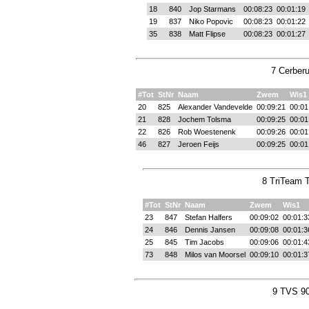
18
840
Jop Starmans
00:08:23
00:01:19
19
837
Niko Popovic
00:08:23
00:01:22
35
838
Matt Flipse
00:08:23
00:01:27
7 Cerberu
#Tot
StNr
Naam
Zwem
Wis1
20
825
Alexander Vandevelde
00:09:21
00:01
21
828
Jochem Tolsma
00:09:25
00:01
22
826
Rob Woestenenk
00:09:26
00:01
46
827
Jeroen Feijs
00:09:25
00:01
8 TriTeam T
#Tot
StNr
Naam
Zwem
Wis1
23
847
Stefan Halfers
00:09:02
00:01:3
24
846
Dennis Jansen
00:09:08
00:01:3
25
845
Tim Jacobs
00:09:06
00:01:4
73
848
Milos van Moorsel
00:09:10
00:01:3
9 TVS 90