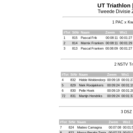
UT Triathlon
Tweede Divisie 
1 PAC x Kwi
#Tot
StNr
Naam
Zwem
Wis1
1
815
Pascal Frik
00:08:11
00:01:27
2
814
Marnix Franken
00:08:11
00:01:29
3
813
Pascal Franken
00:08:09
00:01:27
2 NSTV Tri
#Tot
StNr
Naam
Zwem
Wis1
4
832
Hidde Woldendorp
00:09:18
00:01:2
5
829
Niek Rooijakkers
00:09:24
00:01:1
6
830
Pelle Hoek
00:09:19
00:01:2
72
831
Martijn Hendriks
00:09:24
00:01:3
3 DSZ 
#Tot
StNr
Naam
Zwem
Wis1
7
824
Matteo Camagna
00:07:08
00:01:
8
822
Marco Peralta Tapia
00:07:23
00:01: