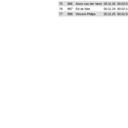
75
886
Anno van der Veen
00:11:26
00:02:0
76
887
Ed de Niet
00:11:24
00:02:1
77
888
Vincent Philips
00:11:25
00:01:5