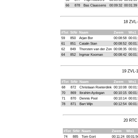
66
878
Bas Claassens
00:09:32
00:01:39
18 ZVL-
#Tot
StNr
Naam
Zwem
Wis1
59
850
Arjan Bor
00:08:58
00:01
61
851
Catalin Stan
00:08:52
00:01
62
849
Thorsten van der Zon
00:08:35
00:01
64
852
Ingmar Kooman
00:08:42
00:01
19 ZVL-1
#Tot
StNr
Naam
Zwem
Wis1
68
872
Christiaan Roeterdink
00:10:08
00:01:
70
869
Ibrahim Aydogan
00:10:15
00:01:
71
870
Dennis Pool
00:10:14
00:01:
78
871
Bart Wijn
00:12:54
00:01:
20 RTC 
#Tot
StNr
Naam
Zwem
Wis1
74
885
Tom Gort
00:11:24
00:01:5