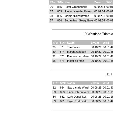
#Tot
StNr
Naam
Zwem
Wis1
26
835
Peter Groenendijk
00:09:34
00:01
27
833
Ramon van der Knaap
00:09:24
00:01
28
836
Martin Nieuwstraten
00:09:31
00:01
57
834
Sebastiaan Gesquiêrre
00:09:34
00:01
10 Westland Triathlo
#Tot
StNr
Naam
Zwem
Wis1
29
873
Tim Boers
00:10:21
00:01:4
30
874
Martin Janssen
00:10:22
00:01:4
31
876
Pim van der Marel
00:10:22
00:01:4
58
875
Pieter de Man
00:10:21
00:01:4
11 T
#Tot
StNr
Naam
Zwem
Wis1
32
864
Bas van de Wardt
00:08:25
00:01:3
33
863
Sam Hellebrekers
00:08:20
00:01:1
34
862
Lars Darwinkel
00:08:26
00:01:1
69
861
Bojan Endrovski
00:08:27
00:01:4