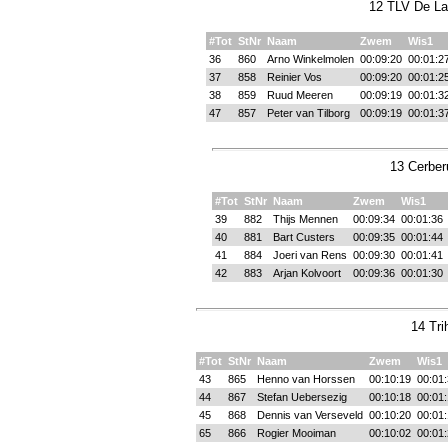
12 TLV De Lan
#Tot
StNr
Naam
Zwem
Wis1
36
860
Arno Winkelmolen
00:09:20
00:01:2
37
858
Reinier Vos
00:09:20
00:01:2
38
859
Ruud Meeren
00:09:19
00:01:3
47
857
Peter van Tilborg
00:09:19
00:01:3
13 Cerber
#Tot
StNr
Naam
Zwem
Wis1
39
882
Thijs Mennen
00:09:34
00:01:36
40
881
Bart Custers
00:09:35
00:01:44
41
884
Joeri van Rens
00:09:30
00:01:41
42
883
Arjan Kolvoort
00:09:36
00:01:30
14 Tri
#Tot
StNr
Naam
Zwem
Wis1
43
865
Henno van Horssen
00:10:19
00:01
44
867
Stefan Uebersezig
00:10:18
00:01
45
868
Dennis van Verseveld
00:10:20
00:01
65
866
Rogier Mooiman
00:10:02
00:01