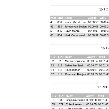
15 TC 
#Tot
StNr
Naam
Zwem
Wis1
48
856
Yannic Van de Kuit
00:08:56
00:01:4
49
853
Jeroen van Zoelen
00:09:08
00:01:1
50
855
David Moore
00:09:02
00:01:3
60
854
Mark Cortenraad
00:08:59
00:01:3
16 T
#Tot
StNr
Naam
Zwem
Wis1
52
820
Martijn Gerritsen
00:09:54
00:01:4
53
817
Sebastian Sterk
00:09:47
00:01:3
54
818
Teun Jansen
00:09:47
00:01:2
67
819
Rene van Rooijen
00:09:53
00:01:4
17 RDG 
#Tot
StNr
Naam
Zwem
Wis1
51
880
Benjamin Busze
00:09:30
00:01:46
55
879
Thieu Laeven
00:09:35
00:01:40
56
877
Thijs Roovers
00:09:33
00:01:39