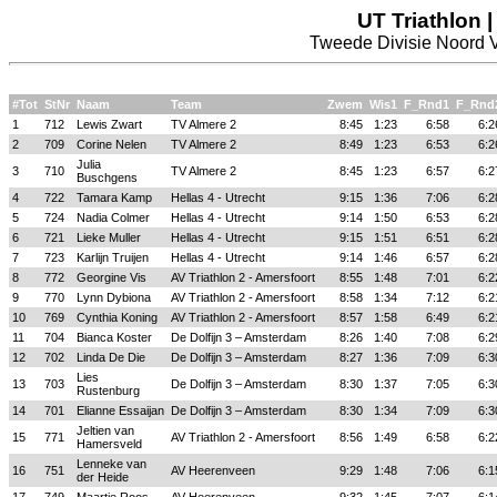
UT Triathlon 
Tweede Divisie Noord V
#Tot
StNr
Naam
Team
Zwem
Wis1
F_Rnd1
F_Rnd
1
712
Lewis Zwart
TV Almere 2
8:45
1:23
6:58
6:2
2
709
Corine Nelen
TV Almere 2
8:49
1:23
6:53
6:2
Julia
3
710
TV Almere 2
8:45
1:23
6:57
6:2
Buschgens
4
722
Tamara Kamp
Hellas 4 - Utrecht
9:15
1:36
7:06
6:2
5
724
Nadia Colmer
Hellas 4 - Utrecht
9:14
1:50
6:53
6:2
6
721
Lieke Muller
Hellas 4 - Utrecht
9:15
1:51
6:51
6:2
7
723
Karlijn Truijen
Hellas 4 - Utrecht
9:14
1:46
6:57
6:2
8
772
Georgine Vis
AV Triathlon 2 - Amersfoort
8:55
1:48
7:01
6:2
9
770
Lynn Dybiona
AV Triathlon 2 - Amersfoort
8:58
1:34
7:12
6:2
10
769
Cynthia Koning
AV Triathlon 2 - Amersfoort
8:57
1:58
6:49
6:2
11
704
Bianca Koster
De Dolfijn 3 – Amsterdam
8:26
1:40
7:08
6:2
12
702
Linda De Die
De Dolfijn 3 – Amsterdam
8:27
1:36
7:09
6:3
Lies
13
703
De Dolfijn 3 – Amsterdam
8:30
1:37
7:05
6:3
Rustenburg
14
701
Elianne Essaijan
De Dolfijn 3 – Amsterdam
8:30
1:34
7:09
6:3
Jeltien van
15
771
AV Triathlon 2 - Amersfoort
8:56
1:49
6:58
6:2
Hamersveld
Lenneke van
16
751
AV Heerenveen
9:29
1:48
7:06
6:1
der Heide