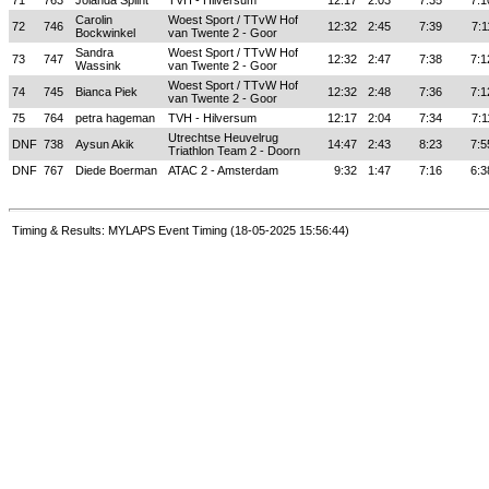
71
763
Jolanda Splint
TVH - Hilversum
12:17
2:03
7:35
7:1
Carolin
Woest Sport / TTvW Hof
72
746
12:32
2:45
7:39
7:1
Bockwinkel
van Twente 2 - Goor
Sandra
Woest Sport / TTvW Hof
73
747
12:32
2:47
7:38
7:1
Wassink
van Twente 2 - Goor
Woest Sport / TTvW Hof
74
745
Bianca Piek
12:32
2:48
7:36
7:1
van Twente 2 - Goor
75
764
petra hageman
TVH - Hilversum
12:17
2:04
7:34
7:1
Utrechtse Heuvelrug
DNF
738
Aysun Akik
14:47
2:43
8:23
7:5
Triathlon Team 2 - Doorn
DNF
767
Diede Boerman
ATAC 2 - Amsterdam
9:32
1:47
7:16
6:3
Timing & Results: MYLAPS Event Timing (18-05-2025 15:56:44)