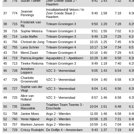
36
776
Suzan Tuinier
Zeer Goede Staat 2 -
9:41
1:43
7:32
6:3
Haarlem
Installatiebedrijf Velsen / In
Jeannet
37
774
Zeer Goede Staat 2 -
9:40
1:58
7:18
6:3
Pennings
Haarlem
Frederiek van
38
715
Triteam Groningen 3
9:50
1:29
7:28
6:2
Rij
39
716
Sophie Weistra
Triteam Groningen 3
9:51
1:55
7:02
6:2
40
714
Leda Maffei
Triteam Groningen 3
9:49
1:29
7:29
6:2
41
756
Christel de Jong
Triteam Groningen 4
10:15
1:25
7:45
6:5
42
755
Lana Schrier
Triteam Groningen 4
10:17
1:34
7:34
6:5
43
754
Merel Zwart
Triteam Groningen 4
10:16
1:40
7:29
6:5
44
719
Patricia Angelier
Aquapoldro 2 – Apeldoorn
10:28
1:40
6:58
6:2
45
713
Tineke Reitsma
Triteam Groningen 3
9:49
1:18
7:40
6:2
Anneloes
46
728
VZC 3 - Veenendaal
9:05
1:43
6:54
6:3
Leppers
Charlotte
47
726
VZC 3 - Veenendaal
9:04
1:40
6:58
6:3
Groeneveld
Sophie van der
48
727
VZC 3 - Veenendaal
9:04
1:41
6:56
6:3
Vlugt
Alice van
49
725
VZC 3 - Veenendaal
8:57
1:46
6:58
6:3
Holland
Lisette
Triathlon Team Twente 3 -
50
735
10:04
1:51
6:48
6:1
Masselink
Enschede
51
758
Janine Moes
Argo 2 - Wierden
11:00
1:46
6:58
6:4
52
760
Yente Nijland
Argo 2 - Wierden
10:58
1:25
7:21
6:4
53
757
Marleen Jansen
Argo 2 - Wierden
10:59
1:41
7:04
6:4
54
729
Crissy Rudolphi
De Dolfijn 4 – Amsterdam
9:43
1:37
7:19
6:4