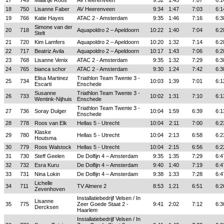
17
749
Maartje Roos
AV Heerenveen
9:32
1:45
7:07
6:1
18
750
Lisanne Faber
AV Heerenveen
9:34
1:47
7:03
6:1
19
766
Katie Hayes
ATAC 2 - Amsterdam
9:35
1:46
7:16
6:3
Simone van der
20
718
Aquapoldro 2 – Apeldoorn
10:22
1:40
7:04
6:2
Stelt
21
720
Kim Lamfers
Aquapoldro 2 – Apeldoorn
10:20
1:32
7:14
6:2
22
717
Beatriz Avila
Aquapoldro 2 – Apeldoorn
10:17
1:43
7:06
6:2
23
768
Lisanne Venix
ATAC 2 - Amsterdam
9:35
1:32
7:29
6:3
24
765
bianca schor
ATAC 2 - Amsterdam
9:30
1:24
7:42
6:3
Elisa Martinez
Triathlon Team Twente 3 -
25
734
10:03
1:39
7:01
6:1
Escarti
Enschede
Susanne
Triathlon Team Twente 3 -
26
733
10:02
1:31
7:10
6:1
Wentink-Nijhuis
Enschede
Triathlon Team Twente 3 -
27
736
Soray Dulger
10:04
1:59
6:39
6:1
Enschede
28
778
Roos van Elk
Hellas 5 - Utrecht
10:04
2:11
7:00
6:2
Klaske
29
780
Hellas 5 - Utrecht
10:04
2:13
6:58
6:2
Houtsma
30
779
Roos Walstock
Hellas 5 - Utrecht
10:04
2:15
6:56
6:2
31
730
Steff Geelen
De Dolfijn 4 – Amsterdam
9:35
1:35
7:29
6:4
32
732
Esra Kuru
De Dolfijn 4 – Amsterdam
9:40
1:40
7:19
6:4
33
731
Nina Lokin
De Dolfijn 4 – Amsterdam
9:38
1:33
7:28
6:4
Lichelle
34
711
TV Almere 2
8:53
1:21
6:51
6:2
Zevenhoven
Installatiebedrijf Velsen / In
Lisanne
35
775
Zeer Goede Staat 2 -
9:41
2:02
7:12
6:3
Dercksen
Haarlem
Installatiebedrijf Velsen / In