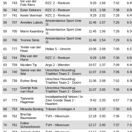
Ine van der
55
743
RZC 2 - Renkum
9:20
1:56
7:42
6:4
Fels-Klerx
56
742
Ester Dekkers
RZC 2 - Renkum
9:21
1:58
7:38
6:5
57
741
Keete Voerman
RZC 2 - Renkum
9:29
2:02
7:28
6:4
Amsterdamse Sport Unie
58
707
Annelies Labots
11:46
1:57
7:26
6:3
11
Amsterdamse Sport Unie
59
705
Marre Kaandorp
11:45
1:56
7:28
6:3
11
Amsterdamse Sport Unie
60
706
Yvonne Simis
11:46
1:54
7:29
6:3
11
Yvette van der
61
777
Hellas 5 - Utrecht
10:06
2:09
7:00
6:2
Haas
Rita van der
62
744
RZC 2 - Renkum
9:29
1:59
7:30
6:5
Horst
63
759
Nicolien Tip
Argo 2 - Wierden
10:57
1:37
7:09
6:4
Sanne van der
Utrechtse Heuvelrug
64
740
11:07
2:04
7:06
6:3
Wal
Triathlon Team 2 - Doorn
Utrechtse Heuvelrug
65
739
Esther Breij
11:06
2:08
7:02
6:3
Triathlon Team 2 - Doorn
Geertje Kok-
Utrechtse Heuvelrug
66
737
11:07
2:05
7:06
6:3
van Hout
Triathlon Team 2 - Doorn
Installatiebedrijf Velsen / In
Tjannerie
67
773
Zeer Goede Staat 2 -
9:42
2:20
6:57
7:3
Hageman
Haarlem
68
753
Miranda Bonting
Triteam Groningen 4
10:18
1:37
7:30
6:5
Brechje
69
762
TVH - Hilversum
12:18
2:00
7:36
7:1
Baumeister
Feline
70
761
TVH - Hilversum
12:17
2:00
7:37
7:1
Schoonhoven