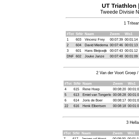
UT Triathlon
Tweede Divisie N
1 Tritea
#Tot
StNr
Naam
Zwem
Wis1
1
603
Vincenz Frey
00:07:39
00:01:14
2
604
David Miedema
00:07:46
00:01:13
3
601
Hans Bleijswijk
00:07:43
00:01:12
DNF
602
Jouke Janze
00:07:48
00:01:09
2 Van der Voort Groep 
#Tot
StNr
Naam
Zwem
Wis1
4
615
Rene Hoep
00:08:20
00:01:
5
613
Emiel van Tongerlo
00:08:28
00:01:
6
614
Joris de Boer
00:08:17
00:01:
22
616
Henk Elbertsen
00:08:18
00:01:
3 Hella
#Tot
StNr
Naam
Zwem
Wis1
7
617
Jeroen vd Horst
00:08:00
00:01:1