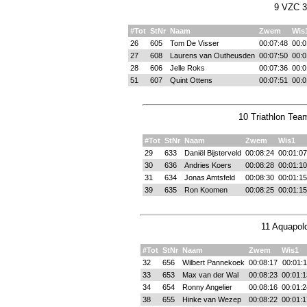
9 VZC 3
#Tot
StNr
Naam
Zwem
Wis
26
605
Tom De Visser
00:07:48
00:0
27
608
Laurens van Outheusden
00:07:50
00:0
28
606
Jelle Roks
00:07:36
00:0
51
607
Quint Ottens
00:07:51
00:0
10 Triathlon Tea
#Tot
StNr
Naam
Zwem
Wis1
29
633
Daniël Bijsterveld
00:08:24
00:01:07
30
636
Andries Koers
00:08:28
00:01:10
31
634
Jonas Amtsfeld
00:08:30
00:01:15
39
635
Ron Koomen
00:08:25
00:01:15
11 Aquapold
#Tot
StNr
Naam
Zwem
Wis1
32
656
Wilbert Pannekoek
00:08:17
00:01:1
33
653
Max van der Wal
00:08:23
00:01:1
34
654
Ronny Angelier
00:08:16
00:01:2
38
655
Hinke van Wezep
00:08:22
00:01:1