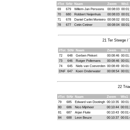
#Tot
StNr
Naam
Zwem
Wis1
69
679
Willem-Jan Persoons
00:08:03
00:01
70
680
Robbert Neijenhuis
00:08:03
00:01
71
678
Daniel Carlini Monteiro
00:08:02
00:01
78
677
Cetin Cetiner
00:08:04
00:01
21 Ter Steege /
#Tot
StNr
Naam
Zwem
Wis1
72
648
Gerben Pinkert
00:08:46
00:01:
73
646
Rutger Pollemans
00:08:46
00:01:
74
645
Niels van Coeverden
00:08:49
00:01:
DNF
647
Koen Onderwater
00:08:54
00:01:
22 Tria
#Tot
StNr
Naam
Zwem
Wis1
79
685
Edward van Dootingh
00:10:35
00:01:
80
686
Nico Mijnheer
00:10:44
00:01:
81
687
Arjan Fluite
00:10:43
00:01:
84
688
Leon Beuze
00:10:37
00:01: