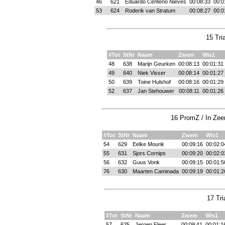
46
621
Eduardo Centeno Nieves
00:08:33
00:0
53
624
Roderik van Stratum
00:08:27
00:0
15 Tri
#Tot
StNr
Naam
Zwem
Wis1
48
638
Marijn Geurken
00:08:13
00:01:31
49
640
Niek Visser
00:08:14
00:01:27
50
639
Toine Hulshof
00:08:16
00:01:29
52
637
Jan Stehouwer
00:08:11
00:01:26
16 PromZ / In Zee
#Tot
StNr
Naam
Zwem
Wis1
54
629
Eelke Mourik
00:09:16
00:02:0
55
631
Sjors Cornips
00:09:20
00:02:0
56
632
Guus Vonk
00:09:15
00:01:5
76
630
Maarten Caminada
00:09:19
00:01:2
17 Tri
#Tot
StNr
Naam
Zwem
Wis1
57
625
Jeroen Fleer
00:09:41
00:01:1