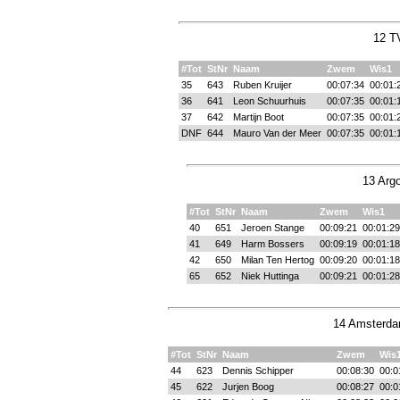
12 T
#Tot
StNr
Naam
Zwem
Wis1
35
643
Ruben Kruijer
00:07:34
00:01:
36
641
Leon Schuurhuis
00:07:35
00:01:
37
642
Martijn Boot
00:07:35
00:01:
DNF
644
Mauro Van der Meer
00:07:35
00:01:
13 Argo
#Tot
StNr
Naam
Zwem
Wis1
40
651
Jeroen Stange
00:09:21
00:01:29
41
649
Harm Bossers
00:09:19
00:01:18
42
650
Milan Ten Hertog
00:09:20
00:01:18
65
652
Niek Huttinga
00:09:21
00:01:28
14 Amsterda
#Tot
StNr
Naam
Zwem
Wis
44
623
Dennis Schipper
00:08:30
00:0
45
622
Jurjen Boog
00:08:27
00:0