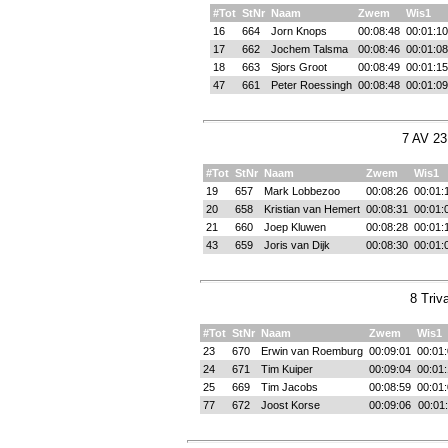
#Tot
StNr
Naam
Zwem
Wis1
16
664
Jorn Knops
00:08:48
00:01:10
17
662
Jochem Talsma
00:08:46
00:01:08
18
663
Sjors Groot
00:08:49
00:01:15
47
661
Peter Roessingh
00:08:48
00:01:09
7 AV 23
#Tot
StNr
Naam
Zwem
Wis1
19
657
Mark Lobbezoo
00:08:26
00:01:
20
658
Kristian van Hemert
00:08:31
00:01:
21
660
Joep Kluwen
00:08:28
00:01:
43
659
Joris van Dijk
00:08:30
00:01:
8 Triv
#Tot
StNr
Naam
Zwem
Wis1
23
670
Erwin van Roemburg
00:09:01
00:01:
24
671
Tim Kuiper
00:09:04
00:01:
25
669
Tim Jacobs
00:08:59
00:01:
77
672
Joost Korse
00:09:06
00:01