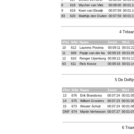
8
618
Wycher van Vliet
00:08:00
00:01:1
9
619
Koen van Elswijk
00:07:59
00:01:1
83
620
Matthijs den Ouden
00:07:59
00:01:1
4 Tritea
#Tot
StNr
Naam
Zwem
Wis1
10
612
Laurens Postma
00:09:11
00:01:2
11
609
Pepijn van der Aa
00:09:19
00:01:0
12
610
Renger IJpenburg
00:09:12
00:01:1
63
611
Rick Kosse
00:09:16
00:01:1
5 De Dolfi
#Tot
StNr
Naam
Zwem
Wis1
13
676
Erik Brandsma
00:07:24
00:01:0
14
675
Wilbert Grooters
00:07:23
00:01:0
15
673
Wouter Schuit
00:07:24
00:01:0
DNF
674
Martin Verheesen
00:07:27
00:01:0
6 Tria