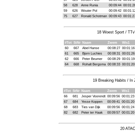
58
628
Anne Runia
00:09:44
00:01:2
59
626
Wouter Pol
00:09:42
00:01:1
75
627
Ronald Schotman
00:09:43
00:01:2
18 Woest Sport / TTv
#Tot
StNr
Naam
Zwem
Wis1
60
667
Abel Hanse
00:08:27
00:01:16
61
665
Bjorn Luchies
00:08:31
00:01:26
62
666
Peter Beumer
00:08:29
00:01:19
64
668
Rohalt Bergsma
00:08:33
00:01:20
19 Breaking Habits / In
#Tot
StNr
Naam
Zwem
Wis1
66
681
Jesper Voorendt
00:09:56
00:01:23
67
684
Yesse Koppen
00:09:41
00:01:20
68
683
Ties van Dijk
00:09:56
00:01:24
82
682
Peter ter Haak
00:09:57
00:01:20
20 ATAC