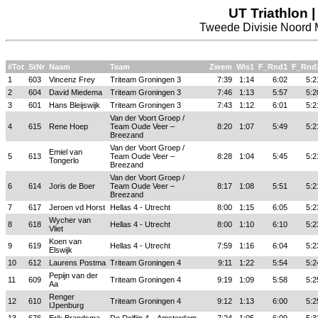
UT Triathlon 
Tweede Divisie Noord M
#Tot
StNr
Naam
Team
Zwem
Wis1
F_Rnd1
F_Rnd
1
603
Vincenz Frey
Triteam Groningen 3
7:39
1:14
6:02
5:2
2
604
David Miedema
Triteam Groningen 3
7:46
1:13
5:57
5:2
3
601
Hans Bleijswijk
Triteam Groningen 3
7:43
1:12
6:01
5:2
Van der Voort Groep /
4
615
Rene Hoep
Team Oude Veer –
8:20
1:07
5:49
5:2
Breezand
Van der Voort Groep /
Emiel van
5
613
Team Oude Veer –
8:28
1:04
5:45
5:2
Tongerlo
Breezand
Van der Voort Groep /
6
614
Joris de Boer
Team Oude Veer –
8:17
1:08
5:51
5:2
Breezand
7
617
Jeroen vd Horst
Hellas 4 - Utrecht
8:00
1:15
6:05
5:2
Wycher van
8
618
Hellas 4 - Utrecht
8:00
1:10
6:10
5:2
Vliet
Koen van
9
619
Hellas 4 - Utrecht
7:59
1:16
6:04
5:2
Elswijk
10
612
Laurens Postma
Triteam Groningen 4
9:11
1:22
5:54
5:2
Pepijn van der
11
609
Triteam Groningen 4
9:19
1:09
5:58
5:2
Aa
Renger
12
610
Triteam Groningen 4
9:12
1:13
6:00
5:2
IJpenburg