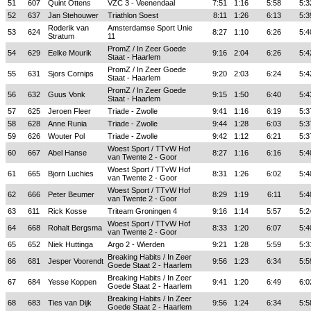
51
607
Quint Ottens
VZC 3 - Veenendaal
7:51
1:16
5:58
5:3
52
637
Jan Stehouwer
Triathlon Soest
8:11
1:26
6:13
5:3
Roderik van
Amsterdamse Sport Unie
53
624
8:27
1:10
6:26
5:4
Stratum
11
PromZ / In Zeer Goede
54
629
Eelke Mourik
9:16
2:04
6:26
5:4
Staat - Haarlem
PromZ / In Zeer Goede
55
631
Sjors Cornips
9:20
2:03
6:24
5:4
Staat - Haarlem
PromZ / In Zeer Goede
56
632
Guus Vonk
9:15
1:50
6:40
5:4
Staat - Haarlem
57
625
Jeroen Fleer
Triade - Zwolle
9:41
1:16
6:19
5:3
58
628
Anne Runia
Triade - Zwolle
9:44
1:28
6:03
5:3
59
626
Wouter Pol
Triade - Zwolle
9:42
1:12
6:21
5:3
Woest Sport / TTvW Hof
60
667
Abel Hanse
8:27
1:16
6:16
5:4
van Twente 2 - Goor
Woest Sport / TTvW Hof
61
665
Bjorn Luchies
8:31
1:26
6:02
5:4
van Twente 2 - Goor
Woest Sport / TTvW Hof
62
666
Peter Beumer
8:29
1:19
6:11
5:4
van Twente 2 - Goor
63
611
Rick Kosse
Triteam Groningen 4
9:16
1:14
5:57
5:2
Woest Sport / TTvW Hof
64
668
Rohalt Bergsma
8:33
1:20
6:07
5:4
van Twente 2 - Goor
65
652
Niek Huttinga
Argo 2 - Wierden
9:21
1:28
5:59
5:3
Breaking Habits / In Zeer
66
681
Jesper Voorendt
9:56
1:23
6:34
5:5
Goede Staat 2 - Haarlem
Breaking Habits / In Zeer
67
684
Yesse Koppen
9:41
1:20
6:49
6:0
Goede Staat 2 - Haarlem
Breaking Habits / In Zeer
68
683
Ties van Dijk
9:56
1:24
6:34
5:5
Goede Staat 2 - Haarlem