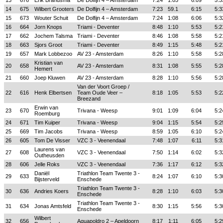
13
676
Erik Brandsma
De Dolfijn 4 – Amsterdam
7:24
1:05
6:09
5:3
14
675
Wilbert Grooters
De Dolfijn 4 – Amsterdam
7:23
59.1
6:15
5:3
15
673
Wouter Schuit
De Dolfijn 4 – Amsterdam
7:24
1:08
6:06
5:3
16
664
Jorn Knops
Triami - Deventer
8:48
1:10
5:53
5:2
17
662
Jochem Talsma
Triami - Deventer
8:46
1:08
5:58
5:2
18
663
Sjors Groot
Triami - Deventer
8:49
1:15
5:48
5:2
19
657
Mark Lobbezoo
AV 23 - Amsterdam
8:26
1:10
5:58
5:2
Kristian van
20
658
AV 23 - Amsterdam
8:31
1:08
5:55
5:2
Hemert
21
660
Joep Kluwen
AV 23 - Amsterdam
8:28
1:10
5:56
5:2
Van der Voort Groep /
22
616
Henk Elbertsen
Team Oude Veer –
8:18
1:05
5:53
5:2
Breezand
Erwin van
23
670
Trivana - Weesp
9:01
1:09
6:04
5:2
Roemburg
24
671
Tim Kuiper
Trivana - Weesp
9:04
1:15
5:54
5:2
25
669
Tim Jacobs
Trivana - Weesp
8:59
1:05
6:10
5:2
26
605
Tom De Visser
VZC 3 - Veenendaal
7:48
1:07
6:11
5:3
Laurens van
27
608
VZC 3 - Veenendaal
7:50
1:14
6:02
5:3
Outheusden
28
606
Jelle Roks
VZC 3 - Veenendaal
7:36
1:17
6:12
5:3
Daniël
Triathlon Team Twente 3 -
29
633
8:24
1:07
6:10
5:3
Bijsterveld
Enschede
Triathlon Team Twente 3 -
30
636
Andries Koers
8:28
1:10
6:03
5:3
Enschede
Triathlon Team Twente 3 -
31
634
Jonas Amtsfeld
8:30
1:15
5:56
5:3
Enschede
Wilbert
32
656
Aquapoldro 2 – Apeldoorn
8:17
1:11
6:05
5:2