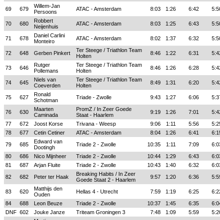
Willem-Jan
69
679
ATAC - Amsterdam
8:03
1:26
6:42
5:5
Persoons
Robbert
70
680
ATAC - Amsterdam
8:03
1:25
6:43
5:5
Neijenhuis
Daniel Carlini
71
678
ATAC - Amsterdam
8:02
1:37
6:32
5:5
Monteiro
Ter Steege / Triathlon Team
72
648
Gerben Pinkert
8:46
1:22
6:31
5:4
Holten
Rutger
Ter Steege / Triathlon Team
73
646
8:46
1:26
6:28
5:4
Pollemans
Holten
Niels van
Ter Steege / Triathlon Team
74
645
8:49
1:31
6:20
5:4
Coeverden
Holten
Ronald
75
627
Triade - Zwolle
9:43
1:27
6:06
5:3
Schotman
Maarten
PromZ / In Zeer Goede
76
630
9:19
1:26
7:01
5:4
Caminada
Staat - Haarlem
77
672
Joost Korse
Trivana - Weesp
9:06
1:11
5:56
5:2
78
677
Cetin Cetiner
ATAC - Amsterdam
8:04
1:26
6:41
6:1
Edward van
79
685
Triade 2 - Zwolle
10:35
1:11
7:09
6:0
Dootingh
80
686
Nico Mijnheer
Triade 2 - Zwolle
10:44
1:29
6:43
6:0
81
687
Arjan Fluite
Triade 2 - Zwolle
10:43
1:40
6:32
6:0
Breaking Habits / In Zeer
82
682
Peter ter Haak
9:57
1:20
6:36
5:5
Goede Staat 2 - Haarlem
Matthijs den
83
620
Hellas 4 - Utrecht
7:59
1:19
6:25
6:2
Ouden
84
688
Leon Beuze
Triade 2 - Zwolle
10:37
1:45
6:35
6:0
DNF
602
Jouke Janze
Triteam Groningen 3
7:48
1:09
5:59
5:2