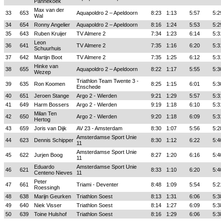
Pannekoek
Max van der
33
653
Aquapoldro 2 – Apeldoorn
8:23
1:13
5:57
5:2
Wal
34
654
Ronny Angelier
Aquapoldro 2 – Apeldoorn
8:16
1:24
5:53
5:2
35
643
Ruben Kruijer
TV Almere 2
7:34
1:23
6:14
5:3
Leon
36
641
TV Almere 2
7:35
1:16
6:20
5:3
Schuurhuis
37
642
Martijn Boot
TV Almere 2
7:35
1:25
6:12
5:3
Hinke van
38
655
Aquapoldro 2 – Apeldoorn
8:22
1:17
5:55
5:3
Wezep
Triathlon Team Twente 3 -
39
635
Ron Koomen
8:25
1:15
6:01
5:3
Enschede
40
651
Jeroen Stange
Argo 2 - Wierden
9:21
1:29
5:57
5:3
41
649
Harm Bossers
Argo 2 - Wierden
9:19
1:18
6:10
5:3
Milan Ten
42
650
Argo 2 - Wierden
9:20
1:18
6:09
5:3
Hertog
43
659
Joris van Dijk
AV 23 - Amsterdam
8:30
1:07
5:56
5:2
Amsterdamse Sport Unie
44
623
Dennis Schipper
8:30
1:12
6:22
5:4
11
Amsterdamse Sport Unie
45
622
Jurjen Boog
8:27
1:20
6:16
5:4
11
Eduardo
Amsterdamse Sport Unie
46
621
8:33
1:10
6:20
5:4
Centeno Nieves
11
Peter
47
661
Triami - Deventer
8:48
1:09
5:54
5:2
Roessingh
48
638
Marijn Geurken
Triathlon Soest
8:13
1:31
6:06
5:3
49
640
Niek Visser
Triathlon Soest
8:14
1:27
6:09
5:3
50
639
Toine Hulshof
Triathlon Soest
8:16
1:29
6:06
5:3