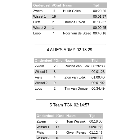
Onderdeel
#Ond
Naam
Tijd
Zwem
11
Huub Colen
00:20:26
Wissel 1
19
00:01:37
Fiets
2
Thomas Colen
01:06:32
Wissel 2
1
00:00:45
Loop
7
Noor van de Steeg
00:43:16
4 ALIE’S ARMY 02:13:29
Onderdeel
#Ond
Naam
Tijd
Zwem
23
Roland van Eldik
00:26:33
Wissel 1
8
00:01:26
Fiets
4
Zion van Eldik
01:09:40
Wissel 2
9
00:01:02
Loop
2
Tim van Dongen
00:34:49
5 Team TGK 02:14:57
Onderdeel
#Ond
Naam
Tijd
Zwem
6
Tom Wissink
00:18:08
Wissel 1
17
00:01:35
Fiets
9
Gwen Peters
01:12:45
Wissel 2
10
00:01:03