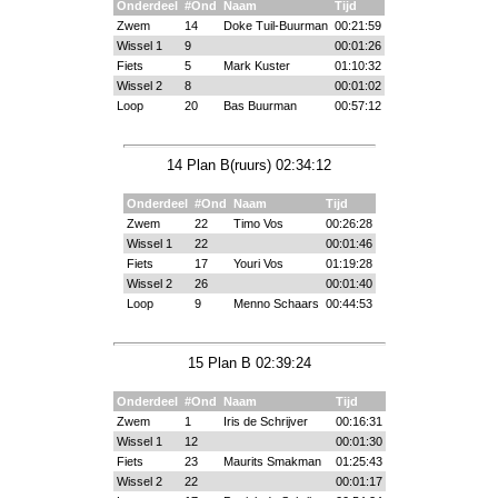
Onderdeel
#Ond
Naam
Tijd
Zwem
14
Doke Tuil-Buurman
00:21:59
Wissel 1
9
00:01:26
Fiets
5
Mark Kuster
01:10:32
Wissel 2
8
00:01:02
Loop
20
Bas Buurman
00:57:12
14 Plan B(ruurs) 02:34:12
Onderdeel
#Ond
Naam
Tijd
Zwem
22
Timo Vos
00:26:28
Wissel 1
22
00:01:46
Fiets
17
Youri Vos
01:19:28
Wissel 2
26
00:01:40
Loop
9
Menno Schaars
00:44:53
15 Plan B 02:39:24
Onderdeel
#Ond
Naam
Tijd
Zwem
1
Iris de Schrijver
00:16:31
Wissel 1
12
00:01:30
Fiets
23
Maurits Smakman
01:25:43
Wissel 2
22
00:01:17