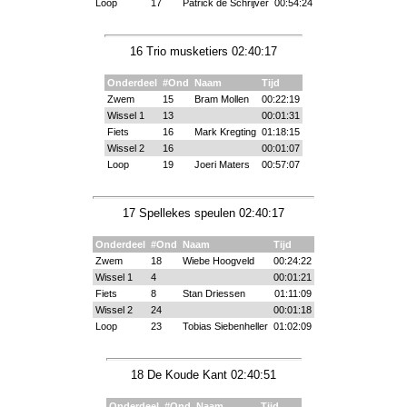
Loop
17
Patrick de Schrijver
00:54:24
16 Trio musketiers 02:40:17
Onderdeel
#Ond
Naam
Tijd
Zwem
15
Bram Mollen
00:22:19
Wissel 1
13
00:01:31
Fiets
16
Mark Kregting
01:18:15
Wissel 2
16
00:01:07
Loop
19
Joeri Maters
00:57:07
17 Spellekes speulen 02:40:17
Onderdeel
#Ond
Naam
Tijd
Zwem
18
Wiebe Hoogveld
00:24:22
Wissel 1
4
00:01:21
Fiets
8
Stan Driessen
01:11:09
Wissel 2
24
00:01:18
Loop
23
Tobias Siebenheller
01:02:09
18 De Koude Kant 02:40:51
Onderdeel
#Ond
Naam
Tijd