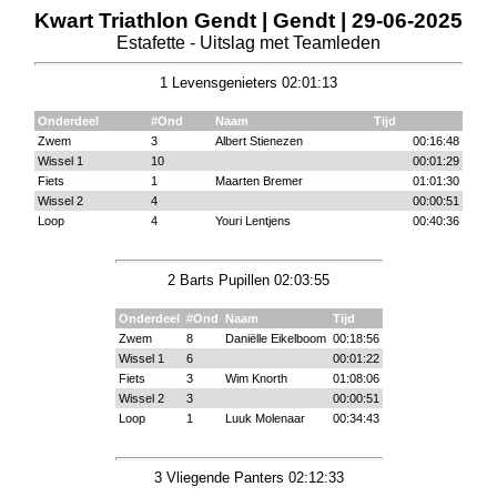
Kwart Triathlon Gendt | Gendt | 29-06-2025
Estafette - Uitslag met Teamleden
1 Levensgenieters 02:01:13
Onderdeel
#Ond
Naam
Tijd
Zwem
3
Albert Stienezen
00:16:48
Wissel 1
10
00:01:29
Fiets
1
Maarten Bremer
01:01:30
Wissel 2
4
00:00:51
Loop
4
Youri Lentjens
00:40:36
2 Barts Pupillen 02:03:55
Onderdeel
#Ond
Naam
Tijd
Zwem
8
Daniëlle Eikelboom
00:18:56
Wissel 1
6
00:01:22
Fiets
3
Wim Knorth
01:08:06
Wissel 2
3
00:00:51
Loop
1
Luuk Molenaar
00:34:43
3 Vliegende Panters 02:12:33