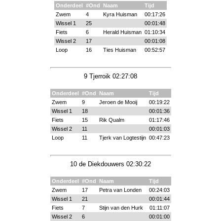
Onderdeel
#Ond
Naam
Tijd
Zwem
4
Kyra Huisman
00:17:26
Wissel 1
25
00:01:48
Fiets
6
Herald Huisman
01:10:34
Wissel 2
17
00:01:08
Loop
16
Ties Huisman
00:52:57
9 Tjerroik 02:27:08
Onderdeel
#Ond
Naam
Tijd
Zwem
9
Jeroen de Mooij
00:19:22
Wissel 1
18
00:01:36
Fiets
15
Rik Qualm
01:17:46
Wissel 2
11
00:01:03
Loop
11
Tjerk van Logtestijn
00:47:23
10 de Diekdouwers 02:30:22
Onderdeel
#Ond
Naam
Tijd
Zwem
17
Petra van Londen
00:24:03
Wissel 1
21
00:01:44
Fiets
7
Stijn van den Hurk
01:11:07
Wissel 2
6
00:01:00