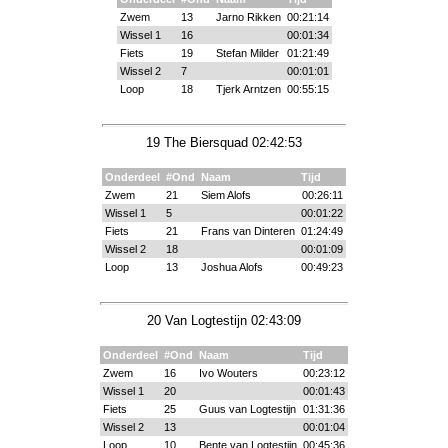
Zwem
13
Jarno Rikken
00:21:14
Wissel 1
16
00:01:34
Fiets
19
Stefan Milder
01:21:49
Wissel 2
7
00:01:01
Loop
18
Tjerk Arntzen
00:55:15
19 The Biersquad 02:42:53
Onderdeel
#Ond
Naam
Tijd
Zwem
21
Siem Alofs
00:26:11
Wissel 1
5
00:01:22
Fiets
21
Frans van Dinteren
01:24:49
Wissel 2
18
00:01:09
Loop
13
Joshua Alofs
00:49:23
20 Van Logtestijn 02:43:09
Onderdeel
#Ond
Naam
Tijd
Zwem
16
Ivo Wouters
00:23:12
Wissel 1
20
00:01:43
Fiets
25
Guus van Logtestijn
01:31:36
Wissel 2
13
00:01:04
Loop
10
Bente van Logtestijn
00:45:36