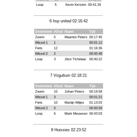
Loop
5
Kevin Kersten
00:41:29
6 hsp united 02:16:42
Onderdeel
#Ond
Naam
Tijd
Zwem
5
Maarten Peters
00:17:45
Wissel 1
1
00:01:12
Fiets
12
01:16:36
Wissel 2
2
00:00:48
Loop
3
Jitze Tichelaar
00:40:22
7 Virgultum 02:18:21
Onderdeel
#Ond
Naam
Tijd
Zwem
10
Johan Peters
00:19:58
Wissel 1
3
00:01:21
Fiets
10
Martijn Witjes
01:13:03
Wissel 2
5
00:00:59
Loop
6
Mark Meuwsen
00:43:03
8 Huissies 02:23:52