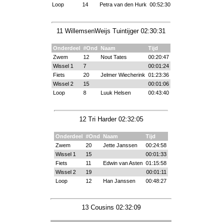
Loop
14
Petra van den Hurk
00:52:30
11 WillemsenWeijs Tuintijger 02:30:31
Onderdeel
#Ond
Naam
Tijd
Zwem
12
Nout Tates
00:20:47
Wissel 1
7
00:01:24
Fiets
20
Jelmer Wiecherink
01:23:36
Wissel 2
15
00:01:06
Loop
8
Luuk Helsen
00:43:40
12 Tri Harder 02:32:05
Onderdeel
#Ond
Naam
Tijd
Zwem
20
Jette Janssen
00:24:58
Wissel 1
15
00:01:33
Fiets
11
Edwin van Asten
01:15:58
Wissel 2
19
00:01:11
Loop
12
Han Janssen
00:48:27
13 Cousins 02:32:09