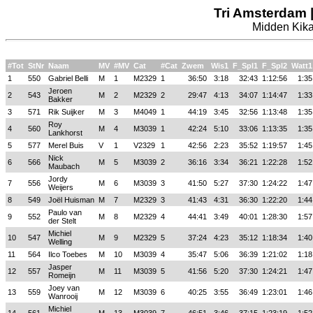
Tri Amsterdam 
Midden Kika
#Tot
StNr
Naam
MV
#MV
Cat
#Cat
Zwem
Wis1
F_Spl1
F_Spl2
Watt1
1
550
Gabriel Belli
M
1
M2329
1
36:50
3:18
32:43
1:12:56
1:35
Jeroen
2
543
M
2
M2329
2
29:47
4:13
34:07
1:14:47
1:33
Bakker
3
571
Rik Suijker
M
3
M4049
1
44:19
3:45
32:56
1:13:48
1:35
Roy
4
560
M
4
M3039
1
42:24
5:10
33:06
1:13:35
1:35
Lankhorst
5
577
Merel Buis
V
1
V2329
1
42:56
2:23
35:52
1:19:57
1:45
Nick
6
566
M
5
M3039
2
36:16
3:34
36:21
1:22:28
1:52
Maubach
Jordy
7
556
M
6
M3039
3
41:50
5:27
37:30
1:24:22
1:47
Weijers
8
549
Joël Huisman
M
7
M2329
3
41:43
4:31
36:30
1:22:20
1:44
Paulo van
9
552
M
8
M2329
4
44:41
3:49
40:01
1:28:30
1:57
der Stelt
Michiel
10
547
M
9
M2329
5
37:24
4:23
35:12
1:18:34
1:40
Welling
11
564
Ilco Toebes
M
10
M3039
4
35:47
5:06
36:39
1:21:02
1:18
Jasper
12
557
M
11
M3039
5
41:56
5:20
37:30
1:24:21
1:47
Romeijn
Joey van
13
559
M
12
M3039
6
40:25
3:55
36:49
1:23:01
1:46
Wanrooij
Michiel