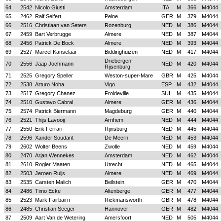
64
2542
Nicolo Giusti
Amsterdam
ITA
M
366
M4044
65
2462
Ralf Seifert
Peine
GER
M
379
M4044
66
2516
Christiaan van Seters
Rozenburg
NED
M
386
M4044
67
2459
Bart Verbrugge
Almere
NED
M
387
M4044
68
2456
Patrick De Bock
Almere
NED
M
393
M4044
69
2527
Marcel Kanselaar
Biddinghuizen
NED
M
417
M4044
Driebergen-
70
2556
Jaap Jochmann
NED
M
420
M4044
Rijsenburg
71
2525
Gregory Speller
Weston-super-Mare
GBR
M
425
M4044
72
2538
Arturo Noha
Vigo
ESP
M
432
M4044
73
2517
Gregory Chanez
Froideville
SUI
M
435
M4044
74
2510
Gustavo Cabral
Almere
GER
M
436
M4044
75
2574
Patrick Biermann
Magdeburg
GER
M
440
M4044
76
2521
Thijs Lavooij
Arnhem
NED
M
444
M4044
77
2550
Erik Ferrari
Rijnsburg
NED
M
445
M4044
78
2596
Xander Soudant
De Meern
NED
M
453
M4044
79
2602
Wolter Beens
Zwolle
NED
M
459
M4044
80
2470
Arjan Wennekes
Amsterdam
NED
M
462
M4044
81
2610
Rogier Maaten
Utrecht
NED
M
465
M4044
82
2503
Jeroen Ruijs
Almere
NED
M
469
M4044
83
2535
Carsten Malich
Beilstein
GER
M
470
M4044
84
2486
Timo Ecke
Altenberge
GER
M
477
M4044
85
2523
Mark Fairbairn
Rickmansworth
GBR
M
478
M4044
86
2485
Christian Seeger
Hannover
GER
M
482
M4044
87
2509
Aart Van de Wetering
Amersfoort
NED
M
505
M4044