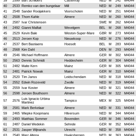
39
2599
Bart Schilders
Castenray
NED
M
242
M4044
40
2533
Remko van den bungelaar
Mill
NED
M
249
M4044
41
2548
Sander Rooijakkers
Voorschoten
NED
M
251
M4044
42
2508
Thom Kahle
Almere
NED
M
260
M4044
43
2587
Ivar Christensen
SWE
M
262
M4044
44
2492
Gianni Malfait
Wevelgem
BEL
M
268
M4044
45
2529
Kevin Bale
Weston-Super-Mare
GBR
M
273
M4044
46
2513
Jeroen Kop
Nieuwkoop
NED
M
276
M4044
47
2537
Bert Bastiaens
Hoeselt
BEL
M
283
M4044
48
2568
Kim Dahl
DEN
M
293
M4044
49
2546
Michael Hoffmann
Almere
GER
M
302
M4044
50
2563
Dennis Schmidt
Heddesheim
GER
M
304
M4044
51
2482
Malte Kern
Mainz
GER
M
305
M4044
52
2481
Patrick Nowak
Mainz
GER
M
310
M4044
53
2520
Tim Janss
Leidschendam
NED
M
318
M4044
54
2552
Edwin Rozeveld
Zwolle
NED
M
319
M4044
55
2559
Ivar Koster
Almere
NED
M
321
M4044
56
2598
Jeroen Bouthoorn
Almere
NED
M
322
M4044
Luis Ignacio Urbina
57
2576
Tampico
MEX
M
325
M4044
Martinez
58
2581
Mark Berkelaar
Almere
NED
M
331
M4044
59
2465
Wiepke Koopmans
Hilversum
NED
M
344
M4044
60
2493
Matthias Sommer
Bovenden
GER
M
346
M4044
61
2487
Daniel Wedekin
Sehnde
GER
M
352
M4044
62
2531
Jasper Wijnands
Utrecht
NED
M
358
M4044
63
2540
Marc Altena
Haaksbergen
NED
M
363
M4044