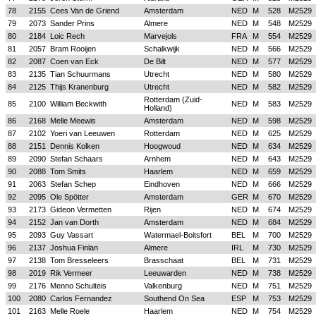
78
2155
Cees Van de Griend
Amsterdam
NED
M
528
M2529
79
2073
Sander Prins
Almere
NED
M
548
M2529
80
2184
Loic Rech
Marvejols
FRA
M
554
M2529
81
2057
Bram Rooijen
Schalkwijk
NED
M
566
M2529
82
2087
Coen van Eck
De Bilt
NED
M
577
M2529
83
2135
Tian Schuurmans
Utrecht
NED
M
580
M2529
84
2125
Thijs Kranenburg
Utrecht
NED
M
582
M2529
Rotterdam (Zuid-
85
2100
William Beckwith
NED
M
583
M2529
Holland)
86
2168
Melle Meewis
Amsterdam
NED
M
598
M2529
87
2102
Yoeri van Leeuwen
Rotterdam
NED
M
625
M2529
88
2151
Dennis Kolken
Hoogwoud
NED
M
634
M2529
89
2090
Stefan Schaars
Arnhem
NED
M
643
M2529
90
2088
Tom Smits
Haarlem
NED
M
659
M2529
91
2063
Stefan Schep
Eindhoven
NED
M
666
M2529
92
2095
Ole Spötter
Amsterdam
GER
M
670
M2529
93
2173
Gideon Vermetten
Rijen
NED
M
674
M2529
94
2152
Jan van Dorth
Amsterdam
NED
M
684
M2529
95
2093
Guy Vassart
Watermael-Boitsfort
BEL
M
700
M2529
96
2137
Joshua Finlan
Almere
IRL
M
730
M2529
97
2138
Tom Bresseleers
Brasschaat
BEL
M
731
M2529
98
2019
Rik Vermeer
Leeuwarden
NED
M
738
M2529
99
2176
Menno Schulteis
Valkenburg
NED
M
751
M2529
100
2080
Carlos Fernandez
Southend On Sea
ESP
M
753
M2529
101
2163
Melle Roele
Haarlem
NED
M
754
M2529