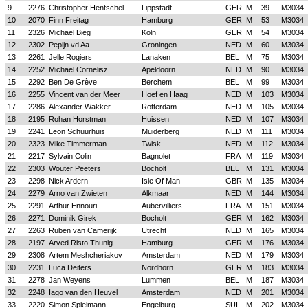
9
2276
Christopher Hentschel
Lippstadt
GER
M
39
M3034
10
2070
Finn Freitag
Hamburg
GER
M
53
M3034
11
2326
Michael Bieg
Köln
GER
M
54
M3034
12
2302
Pepijn vd Aa
Groningen
NED
M
60
M3034
13
2261
Jelle Rogiers
Lanaken
BEL
M
75
M3034
14
2252
Michael Cornelisz
Apeldoorn
NED
M
90
M3034
15
2292
Ben De Grève
Berchem
BEL
M
99
M3034
16
2255
Vincent van der Meer
Hoef en Haag
NED
M
103
M3034
17
2286
Alexander Wakker
Rotterdam
NED
M
105
M3034
18
2195
Rohan Horstman
Huissen
NED
M
107
M3034
19
2241
Leon Schuurhuis
Muiderberg
NED
M
111
M3034
20
2323
Mike Timmerman
Twisk
NED
M
112
M3034
21
2217
Sylvain Colin
Bagnolet
FRA
M
119
M3034
22
2303
Wouter Peeters
Bocholt
BEL
M
131
M3034
23
2298
Nick Ardern
Isle Of Man
GBR
M
135
M3034
24
2279
Arno van Zwieten
Alkmaar
NED
M
144
M3034
25
2291
Arthur Ennouri
Aubervilliers
FRA
M
151
M3034
26
2271
Dominik Girek
Bocholt
GER
M
162
M3034
27
2263
Ruben van Camerijk
Utrecht
NED
M
165
M3034
28
2197
Arved Risto Thunig
Hamburg
GER
M
176
M3034
29
2308
Artem Meshcheriakov
Amsterdam
NED
M
179
M3034
30
2231
Luca Deiters
Nordhorn
GER
M
183
M3034
31
2278
Jan Weyens
Lummen
BEL
M
187
M3034
32
2248
Iago van den Heuvel
Amsterdam
NED
M
201
M3034
33
2220
Simon Spielmann
Engelburg
SUI
M
202
M3034