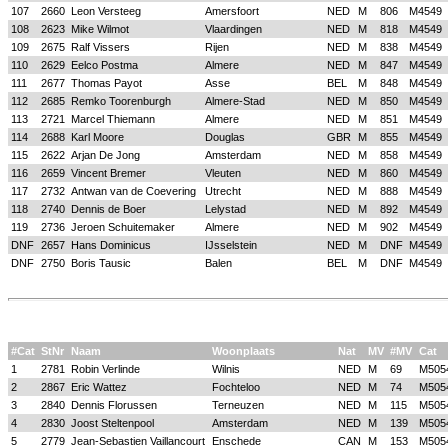
107
2660
Leon Versteeg
Amersfoort
NED
M
806
M4549
108
2623
Mike Wilmot
Vlaardingen
NED
M
818
M4549
109
2675
Ralf Vissers
Rijen
NED
M
838
M4549
110
2629
Eelco Postma
Almere
NED
M
847
M4549
111
2677
Thomas Payot
Asse
BEL
M
848
M4549
112
2685
Remko Toorenburgh
Almere-Stad
NED
M
850
M4549
113
2721
Marcel Thiemann
Almere
NED
M
851
M4549
114
2688
Karl Moore
Douglas
GBR
M
855
M4549
115
2622
Arjan De Jong
Amsterdam
NED
M
858
M4549
116
2659
Vincent Bremer
Vleuten
NED
M
860
M4549
117
2732
Antwan van de Coevering
Utrecht
NED
M
888
M4549
118
2740
Dennis de Boer
Lelystad
NED
M
892
M4549
119
2736
Jeroen Schuitemaker
Almere
NED
M
902
M4549
DNF
2657
Hans Dominicus
IJsselstein
NED
M
DNF
M4549
DNF
2750
Boris Tausic
Balen
BEL
M
DNF
M4549
#Cat
StNr
Naam
Woonplaats
Nat
MV
#MV
Cat
1
2781
Robin Verlinde
Wilnis
NED
M
69
M505
2
2867
Eric Wattez
Fochteloo
NED
M
74
M505
3
2840
Dennis Florussen
Terneuzen
NED
M
115
M505
4
2830
Joost Steltenpool
Amsterdam
NED
M
139
M505
5
2779
Jean-Sebastien Vaillancourt
Enschede
CAN
M
153
M505