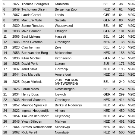
5
2027
Thomas Bourgeois
Kraainem
BEL
M
38
M20
6
2049
Tycho van Bilsen
Bergen op Zoom
NED
M
61
M20
7
2067
Laurie Corbel
Leeds
GBR
M
64
M20
8
2031
Max Erik Wille
Salzatal
GER
M
80
M20
9
2030
Senne Renders
Wuustwezel
BEL
M
97
M20
10
2038
Mika Baumer
Ettlingen
GER
M
101
M20
11
2066
Basil Liekens
Hasselt
BEL
M
110
M20
12
2045
Rens Gietema
Groningen
NED
M
138
M20
13
2023
Cian herman
Zele
BEL
M
140
M20
14
2053
Bart van den Berg
Molenschot
NED
M
158
M20
15
2036
Kilian Möchel
Kirchseeon
GER
M
159
M20
16
2028
David Peric
Luzern
SUI
M
171
M20
17
2037
Jorrit Smid
Gorredijk
NED
M
195
M20
18
2044
Bas Marcelis
Amersfoort
NED
M
218
M20
2610 - WILRIJK
19
2025
Dejan Michiels
BEL
M
240
M20
(ANTWERPEN)
20
2026
Loran Maes
Destelbergen
BEL
M
257
M20
21
2034
Henry Buss
Ipswich
GBR
M
299
M20
22
2033
Hessel Veenstra
Groningen
NED
M
414
M20
23
2052
Maurice Sprockel
Berkel & Rodenrijs
NED
M
439
M20
24
2022
Ingmar Hoogendijk
Almere
NED
M
450
M20
25
2054
Tim van den Noort
Keijenborg
NED
M
452
M20
26
2048
Ywan Blijleven
Marken
NED
M
461
M20
27
2064
Stratos Remidianakis
Schalkwijk
NED
M
463
M20
28
2062
Rick Verëll
Noordwijk
NED
M
500
M20