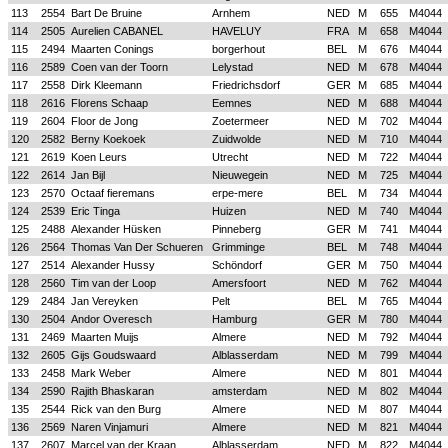
113
2554
Bart De Bruine
Arnhem
NED
M
655
M4044
114
2505
Aurelien CABANEL
HAVELUY
FRA
M
658
M4044
115
2494
Maarten Conings
borgerhout
BEL
M
676
M4044
116
2589
Coen van der Toorn
Lelystad
NED
M
678
M4044
117
2558
Dirk Kleemann
Friedrichsdorf
GER
M
685
M4044
118
2616
Florens Schaap
Eemnes
NED
M
688
M4044
119
2604
Floor de Jong
Zoetermeer
NED
M
702
M4044
120
2582
Berny Koekoek
Zuidwolde
NED
M
710
M4044
121
2619
Koen Leurs
Utrecht
NED
M
722
M4044
122
2614
Jan Bijl
Nieuwegein
NED
M
725
M4044
123
2570
Octaaf fieremans
erpe-mere
BEL
M
734
M4044
124
2539
Eric Tinga
Huizen
NED
M
740
M4044
125
2488
Alexander Hüsken
Pinneberg
GER
M
741
M4044
126
2564
Thomas Van Der Schueren
Grimminge
BEL
M
748
M4044
127
2514
Alexander Hussy
Schöndorf
GER
M
750
M4044
128
2560
Tim van der Loop
Amersfoort
NED
M
762
M4044
129
2484
Jan Vereyken
Pelt
BEL
M
765
M4044
130
2504
Andor Overesch
Hamburg
GER
M
780
M4044
131
2469
Maarten Muijs
Almere
NED
M
792
M4044
132
2605
Gijs Goudswaard
Alblasserdam
NED
M
799
M4044
133
2458
Mark Weber
Almere
NED
M
801
M4044
134
2590
Rajith Bhaskaran
amsterdam
NED
M
802
M4044
135
2544
Rick van den Burg
Almere
NED
M
807
M4044
136
2569
Naren Vinjamuri
Almere
NED
M
821
M4044
137
2607
Marcel van der Kraan
Alblasserdam
NED
M
822
M4044