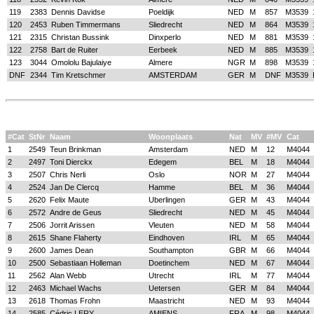
119
2383
Dennis Davidse
Poeldijk
NED
M
857
M3539
120
2453
Ruben Timmermans
Sliedrecht
NED
M
864
M3539
121
2315
Christan Bussink
Dinxperlo
NED
M
881
M3539
122
2758
Bart de Ruiter
Eerbeek
NED
M
885
M3539
123
3044
Omololu Bajulaiye
Almere
NGR
M
898
M3539
DNF
2344
Tim Kretschmer
AMSTERDAM
GER
M
DNF
M3539
#Cat
StNr
Naam
Woonplaats
Nat
MV
#MV
Cat
1
2549
Teun Brinkman
Amsterdam
NED
M
12
M4044
2
2497
Toni Dierckx
Edegem
BEL
M
18
M4044
3
2507
Chris Nerli
Oslo
NOR
M
27
M4044
4
2524
Jan De Clercq
Hamme
BEL
M
36
M4044
5
2620
Felix Maute
Uberlingen
GER
M
43
M4044
6
2572
Andre de Geus
Sliedrecht
NED
M
45
M4044
7
2506
Jorrit Arissen
Vleuten
NED
M
58
M4044
8
2615
Shane Flaherty
Eindhoven
IRL
M
65
M4044
9
2600
James Dean
Southampton
GBR
M
66
M4044
10
2500
Sebastiaan Holleman
Doetinchem
NED
M
67
M4044
11
2562
Alan Webb
Utrecht
IRL
M
77
M4044
12
2463
Michael Wachs
Uetersen
GER
M
84
M4044
13
2618
Thomas Frohn
Maastricht
NED
M
93
M4044
14
2585
Cédric LERY
AMIENS
FRA
M
98
M4044