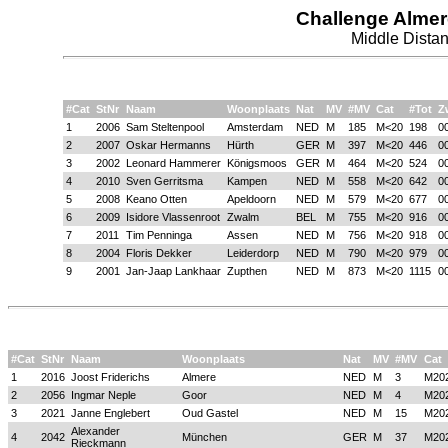
Challenge Almer
Middle Distan
#Cat
StNr
Naam
Woonplaats
Nat
MV
#MV
Cat
#Tot
Z
1
2006
Sam Steltenpool
Amsterdam
NED
M
185
M<20
198
0
2
2007
Oskar Hermanns
Hürth
GER
M
397
M<20
446
0
3
2002
Leonard Hammerer
Königsmoos
GER
M
464
M<20
524
0
4
2010
Sven Gerritsma
Kampen
NED
M
558
M<20
642
0
5
2008
Keano Otten
Apeldoorn
NED
M
579
M<20
677
0
6
2009
Isidore Vlassenroot
Zwalm
BEL
M
755
M<20
916
0
7
2011
Tim Penninga
Assen
NED
M
756
M<20
918
0
8
2004
Floris Dekker
Leiderdorp
NED
M
790
M<20
979
0
9
2001
Jan-Jaap Lankhaar
Zupthen
NED
M
873
M<20
1115
0
#Cat
StNr
Naam
Woonplaats
Nat
MV
#MV
Cat
1
2016
Joost Friderichs
Almere
NED
M
3
M20
2
2056
Ingmar Neple
Goor
NED
M
4
M20
3
2021
Janne Englebert
Oud Gastel
NED
M
15
M20
Alexander
4
2042
München
GER
M
37
M20
Rieckmann