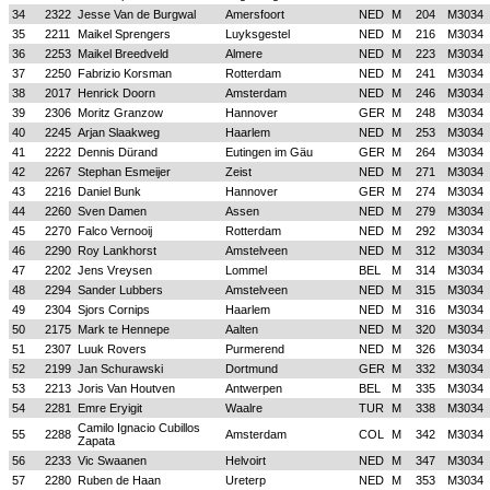
34
2322
Jesse Van de Burgwal
Amersfoort
NED
M
204
M3034
35
2211
Maikel Sprengers
Luyksgestel
NED
M
216
M3034
36
2253
Maikel Breedveld
Almere
NED
M
223
M3034
37
2250
Fabrizio Korsman
Rotterdam
NED
M
241
M3034
38
2017
Henrick Doorn
Amsterdam
NED
M
246
M3034
39
2306
Moritz Granzow
Hannover
GER
M
248
M3034
40
2245
Arjan Slaakweg
Haarlem
NED
M
253
M3034
41
2222
Dennis Dürand
Eutingen im Gäu
GER
M
264
M3034
42
2267
Stephan Esmeijer
Zeist
NED
M
271
M3034
43
2216
Daniel Bunk
Hannover
GER
M
274
M3034
44
2260
Sven Damen
Assen
NED
M
279
M3034
45
2270
Falco Vernooij
Rotterdam
NED
M
292
M3034
46
2290
Roy Lankhorst
Amstelveen
NED
M
312
M3034
47
2202
Jens Vreysen
Lommel
BEL
M
314
M3034
48
2294
Sander Lubbers
Amstelveen
NED
M
315
M3034
49
2304
Sjors Cornips
Haarlem
NED
M
316
M3034
50
2175
Mark te Hennepe
Aalten
NED
M
320
M3034
51
2307
Luuk Rovers
Purmerend
NED
M
326
M3034
52
2199
Jan Schurawski
Dortmund
GER
M
332
M3034
53
2213
Joris Van Houtven
Antwerpen
BEL
M
335
M3034
54
2281
Emre Eryigit
Waalre
TUR
M
338
M3034
Camilo Ignacio Cubillos
55
2288
Amsterdam
COL
M
342
M3034
Zapata
56
2233
Vic Swaanen
Helvoirt
NED
M
347
M3034
57
2280
Ruben de Haan
Ureterp
NED
M
353
M3034