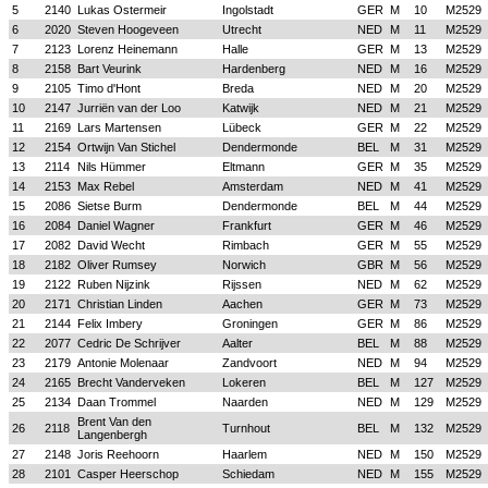
5
2140
Lukas Ostermeir
Ingolstadt
GER
M
10
M2529
6
2020
Steven Hoogeveen
Utrecht
NED
M
11
M2529
7
2123
Lorenz Heinemann
Halle
GER
M
13
M2529
8
2158
Bart Veurink
Hardenberg
NED
M
16
M2529
9
2105
Timo d'Hont
Breda
NED
M
20
M2529
10
2147
Jurriën van der Loo
Katwijk
NED
M
21
M2529
11
2169
Lars Martensen
Lübeck
GER
M
22
M2529
12
2154
Ortwijn Van Stichel
Dendermonde
BEL
M
31
M2529
13
2114
Nils Hümmer
Eltmann
GER
M
35
M2529
14
2153
Max Rebel
Amsterdam
NED
M
41
M2529
15
2086
Sietse Burm
Dendermonde
BEL
M
44
M2529
16
2084
Daniel Wagner
Frankfurt
GER
M
46
M2529
17
2082
David Wecht
Rimbach
GER
M
55
M2529
18
2182
Oliver Rumsey
Norwich
GBR
M
56
M2529
19
2122
Ruben Nijzink
Rijssen
NED
M
62
M2529
20
2171
Christian Linden
Aachen
GER
M
73
M2529
21
2144
Felix Imbery
Groningen
GER
M
86
M2529
22
2077
Cedric De Schrijver
Aalter
BEL
M
88
M2529
23
2179
Antonie Molenaar
Zandvoort
NED
M
94
M2529
24
2165
Brecht Vanderveken
Lokeren
BEL
M
127
M2529
25
2134
Daan Trommel
Naarden
NED
M
129
M2529
Brent Van den
26
2118
Turnhout
BEL
M
132
M2529
Langenbergh
27
2148
Joris Reehoorn
Haarlem
NED
M
150
M2529
28
2101
Casper Heerschop
Schiedam
NED
M
155
M2529