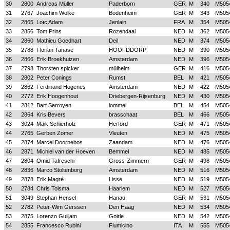
30
2800
Andreas Müller
Paderborn
GER
M
340
M505
31
2767
Joachim Wölke
Bodenheim
GER
M
343
M505
32
2865
Loïc Adam
Jenlain
FRA
M
354
M505
33
2856
Tom Prins
Rozendaal
NED
M
362
M505
34
2860
Mathieu Goedhart
Deil
NED
M
374
M505
35
2788
Florian Tanase
HOOFDDORP
NED
M
390
M505
36
2866
Erik Broekhuizen
Amsterdam
NED
M
396
M505
37
2798
Thorsten spicker
mülheim
GER
M
416
M505
38
2802
Peter Conings
Rumst
BEL
M
421
M505
39
2862
Ferdinand Hogenes
Amsterdam
NED
M
422
M505
40
2772
Erik Hoogenhout
Driebergen-Rijsenburg
NED
M
430
M505
41
2812
Bart Serroyen
lommel
BEL
M
454
M505
42
2864
Kris Bevers
brasschaat
BEL
M
466
M505
43
3024
Maik Schierholz
Herford
GER
M
471
M505
44
2765
Gerben Zomer
Vleuten
NED
M
475
M505
45
2874
Marcel Doornebos
Zaandam
NED
M
476
M505
46
2871
Michiel van der Hoeven
Bemmel
NED
M
485
M505
47
2804
Omid Tafreschi
Gross-Zimmern
GER
M
498
M505
48
2836
Marco Stoltenborg
Amsterdam
NED
M
516
M505
49
2878
Erik Magré
Lisse
NED
M
519
M505
50
2784
Chris Tolsma
Haarlem
NED
M
527
M505
51
3049
Stephan Hensel
Hanau
GER
M
531
M505
52
2782
Peter-Wim Gerssen
Den Haag
NED
M
534
M505
53
2875
Lorenzo Guiljam
Goirle
NED
M
542
M505
54
2855
Francesco Rubini
Fiumicino
ITA
M
555
M505