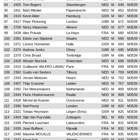
94
2425
Tom Bogers
Steenbergen
NED
M
649
M3539
95
2411
Mart Witvliet
Papendrecht
NED
M
652
M3539
96
2419
Kevin Alder
Hamburg
GER
M
667
M3539
97
2417
Peter Pickering
London
GBR
M
672
M3539
98
2759
Nicky Klaasman
Almere
NED
M
677
M3539
99
2438
Alex Puisais
La Haye
FRA
M
680
M3539
100
2381
Edwin van Stipdonk
Waalre
NED
M
690
M3539
101
2371
Lorenz Homeister
Halle
GER
M
693
M3539
102
2374
Andrew Jenks
Olney
GBR
M
695
M3539
103
2370
Chris Broad
Tonbridge
GBR
M
696
M3539
104
2418
Wouter Morsink
Rotterdam
NED
M
698
M3539
105
2410
Guillaume VALERO LANAU
Paris
FRA
M
699
M3539
106
2362
Guido van Seeters
Tilburg
NED
M
709
M3539
107
2343
Jeroen Meissen
Hoorn
NED
M
752
M3539
108
2407
Thijs Granzier
Leiden
NED
M
757
M3539
109
2392
Tim Metsemakers
Netherlands
NED
M
800
M3539
110
2444
Floris Hoekerswever
Raalte
NED
M
808
M3539
111
2428
Michel de Kramer
Oostvoorne
NED
M
811
M3539
112
2390
Neil Povey
London
GBR
M
820
M3539
113
2321
Tobias Heymann
Lingen (Ems)
GER
M
825
M3539
114
2404
Stijn Van Puyvelde
Zottegem
BEL
M
830
M3539
115
2349
Pierrick Louchart
Labeuvrière
FRA
M
831
M3539
116
2435
Jean Buffiere
Rijswijk
FRA
M
832
M3539
117
2340
Maxime MOUILLE
VALENCIENNES
FRA
M
835
M3539
118
2332
Kevin Kok
Almere
NED
M
840
M3539