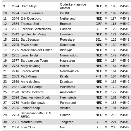
Ouderkerk aan de
9
2674
Bram Meijer
NED
M
108
M4549
Amstel
10
2724
Koen Overmars
De Bilt
NED
M
109
M4549
11
2644
Erik Doesburg
Netherland
NED
M
117
M4549
12
2654
Thomas Stoll
Bremen
GER
M
118
M4549
13
2691
Frederik Santermans
Hasselt
BEL
M
120
M4549
14
2742
Ilje Van Der Ploeg
Leerdam
NED
M
121
M4549
15
2621
Bart Becquart
Roeselare
BEL
M
128
M4549
16
2705
Erwin Koens
Rotterdam
NED
M
130
M4549
17
2665
Marcel van der Linden
Bleiswijk
NED
M
133
M4549
18
2751
Leon Hordijk
Numansdorp
NED
M
149
M4549
19
2877
Bart aan den Toorn
Haarsteeg
NED
M
154
M4549
20
2733
Andy de Jong
Holten
NED
M
157
M4549
21
2716
Jeroen Went
Noordwijk Zh
NED
M
161
M4549
22
2683
Paul Vikman
Kirjala
FIN
M
164
M4549
23
2669
Anne de Jong
Drachten
NED
M
167
M4549
24
2651
Casper Camps
Willemstad
NED
M
172
M4549
25
2670
Dimitri Hoekstra
Amsterdam
NED
M
177
M4549
26
2694
Daan van den Broek
Heemstede
NED
M
181
M4549
27
2739
Martijn Stengewis
Purmerend
NED
M
186
M4549
28
2625
Lennart Koop
Vleuten
NED
M
191
M4549
Sebastiaan VAN DEN
29
2753
Houten
NED
M
219
M4549
BERG
30
2661
Maarten Briers
Tongeren
BEL
M
221
M4549
31
2656
Tom Cluts
Niel
BEL
M
233
M4549