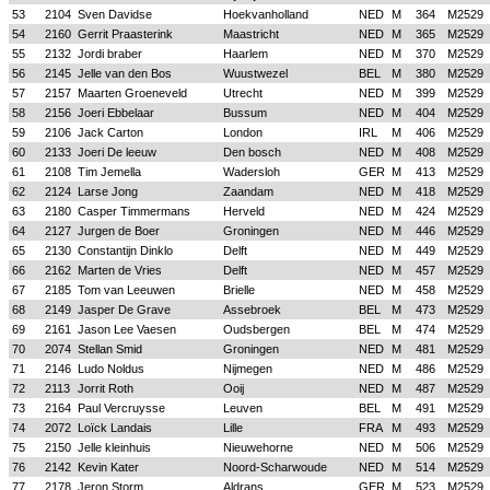
53
2104
Sven Davidse
Hoekvanholland
NED
M
364
M2529
54
2160
Gerrit Praasterink
Maastricht
NED
M
365
M2529
55
2132
Jordi braber
Haarlem
NED
M
370
M2529
56
2145
Jelle van den Bos
Wuustwezel
BEL
M
380
M2529
57
2157
Maarten Groeneveld
Utrecht
NED
M
399
M2529
58
2156
Joeri Ebbelaar
Bussum
NED
M
404
M2529
59
2106
Jack Carton
London
IRL
M
406
M2529
60
2133
Joeri De leeuw
Den bosch
NED
M
408
M2529
61
2108
Tim Jemella
Wadersloh
GER
M
413
M2529
62
2124
Larse Jong
Zaandam
NED
M
418
M2529
63
2180
Casper Timmermans
Herveld
NED
M
424
M2529
64
2127
Jurgen de Boer
Groningen
NED
M
446
M2529
65
2130
Constantijn Dinklo
Delft
NED
M
449
M2529
66
2162
Marten de Vries
Delft
NED
M
457
M2529
67
2185
Tom van Leeuwen
Brielle
NED
M
458
M2529
68
2149
Jasper De Grave
Assebroek
BEL
M
473
M2529
69
2161
Jason Lee Vaesen
Oudsbergen
BEL
M
474
M2529
70
2074
Stellan Smid
Groningen
NED
M
481
M2529
71
2146
Ludo Noldus
Nijmegen
NED
M
486
M2529
72
2113
Jorrit Roth
Ooij
NED
M
487
M2529
73
2164
Paul Vercruysse
Leuven
BEL
M
491
M2529
74
2072
Loïck Landais
Lille
FRA
M
493
M2529
75
2150
Jelle kleinhuis
Nieuwehorne
NED
M
506
M2529
76
2142
Kevin Kater
Noord-Scharwoude
NED
M
514
M2529
77
2178
Jeron Storm
Aldrans
GER
M
523
M2529