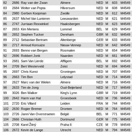
82
2686
Ray van der Zwan
Almere
NED
M
603
M4549
83
2684
Wolter van Popta
Hilversum
NED
M
608
M4549
84
2980
Gerben Koopman
Zwolle
NED
M
612
M4549
85
2637
Michel Van Lunteren
Leeuwarden
NED
M
621
M4549
86
2747
Jurriaan Rexwinkel
Haaksbergen
NED
M
623
M4549
87
2653
Kim Mertens
Lommel
BEL
M
629
M4549
88
2652
Stephen Tucker
Dereham
GBR
M
632
M4549
89
2712
Sebastian Bertram
Altenberge
GER
M
633
M4549
90
2717
Arnoud Korsuize
Nieuw-Vennep
NED
M
642
M4549
91
2693
Benno van Bergen
Rosmalen
NED
M
654
M4549
92
2696
Robbert Jonk
Naarden
NED
M
661
M4549
93
2681
Sam Van Lierde
Affligem
BEL
M
692
M4549
94
2709
Bert Westerveld
Zeist
NED
M
694
M4549
95
2697
Chris Kunst
Groningen
NED
M
707
M4549
96
2663
Tim Bon
Lelystad
NED
M
714
M4549
97
2627
Marc van der Wielen
Almere
NED
M
716
M4549
98
2633
Tim de Jong
Oud-Beijerland
NED
M
717
M4549
99
3026
Ben Walker
King's Lynn
GBR
M
719
M4549
100
2642
Harm van Hal
Groesbeek
NED
M
736
M4549
101
2720
Eric Villard
Leiden
FRA
M
744
M4549
102
2630
Rogier Bremer
Dronten
NED
M
764
M4549
103
2726
Janni Van Overstraeten
België
BEL
M
771
M4549
104
2666
Christian Huth
Dortmund
GER
M
775
M4549
105
2708
Karel Žitný
Praha 6
CZE
M
778
M4549
106
2672
Kevin de Lange
Utrecht
NED
M
794
M4549