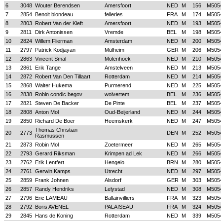
6
3048
Wouter Berendsen
Amersfoort
NED
M
156
M505
7
2854
Benoit blondeau
felleries
FRA
M
174
M505
8
2803
Robert Van der Kieft
Amersfoort
NED
M
193
M505
9
2811
Dirk Antonissen
Vremde
BEL
M
198
M505
10
2824
Willem Flierman
Amsterdam
NED
M
200
M505
11
2797
Patrick Kodjayan
Mülheim
GER
M
206
M505
12
2863
Vincent Smal
Molenhoek
NED
M
210
M505
13
2861
Erik Tange
Amstelveen
NED
M
213
M505
14
2872
Robert Van Den Tillaart
Rotterdam
NED
M
214
M505
15
2868
Walter Hukema
Purmerend
NED
M
225
M505
16
2838
Robin condic begov
wolvertem
BEL
M
236
M505
17
2821
Steven De Backer
De Pinte
BEL
M
237
M505
18
2808
Anton Mol
Oud-Beijerland
NED
M
244
M505
19
2850
Richard De Boer
Heemskerk
NED
M
247
M505
Thomas Christian
20
2773
DEN
M
252
M505
Rasmussen
21
2873
Robin Mol
Zoetermeer
NED
M
265
M505
22
2793
Gerard Riksman
Krimpen ad Lek
NED
M
266
M505
23
2762
Erik Lentfert
Hengelo
BRN
M
280
M505
24
2761
Gerwin Kamps
Utrecht
NED
M
297
M505
25
2859
Frank Johnen
Alsdorf
GER
M
303
M505
26
2857
Randy Hendriks
Lelystad
NED
M
308
M505
27
2796
Eric LAMEAU
Ballainvilliers
FRA
M
323
M505
28
2792
Boris AVENEL
PALAISEAU
FRA
M
324
M505
29
2845
Hans de Koning
Rotterdam
NED
M
339
M505