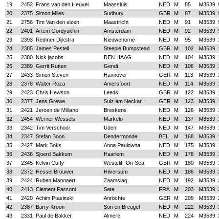
19
2452
Frans van den Heuvel
Maassluis
NED
M
85
M3539
20
2375
Simon Miles
Sudbury
GBR
M
87
M3539
21
2756
Tim Van den elzen
Maastricht
NED
M
91
M3539
22
2401
Artem Gordyukhin
Amsterdam
NED
M
92
M3539
23
2393
Redmer Dijkstra
Nieuwehorne
NED
M
95
M3539
24
2385
James Pestell
Steeple Bumpstead
GBR
M
102
M3539
25
2380
Nick jacobs
DEN HAAG
NED
M
104
M3539
26
2389
Gerrit Rutten
Gendt
NED
M
106
M3539
27
2433
Simon Steven
Hannover
GER
M
113
M3539
28
2378
Walter Roza
Amersfoort
NED
M
114
M3539
29
2423
Chris Hewson
Leeds
GBR
M
122
M3539
30
2377
Jens Grewe
Sulz am Neckar
GER
M
123
M3539
31
2421
Jeroen de Milliano
Breskens
NED
M
126
M3539
32
2454
Werner Wessels
Markelo
NED
M
137
M3539
33
2342
Tim Verschoor
Uden
NED
M
147
M3539
34
2347
Stefan Boon
Dendermonde
BEL
M
168
M3539
35
2427
Mark Boks
Anna Paulowna
NED
M
175
M3539
36
2436
Sjoerd Bakkum
Haarlem
NED
M
178
M3539
37
2345
Kelvin Cuffy
Westcliff-On-Sea
GBR
M
180
M3539
38
2372
Hessel Brouwer
Hilversum
NED
M
188
M3539
39
2424
Ruben Mannaert
Zaamslag
NED
M
192
M3539
40
2413
Clement Fassoni
Sete
FRA
M
203
M3539
41
2420
Achim Ptasinski
Anröchte
GER
M
209
M3539
42
2387
Barry Kroon
Son en Breugel
NED
M
222
M3539
43
2331
Paul de Bakker
Almere
NED
M
224
M3539