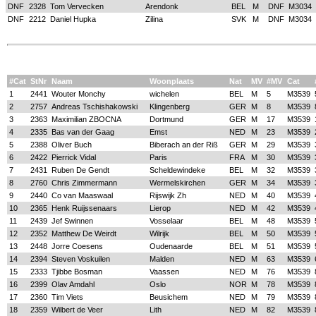
DNF
2328
Tom Vervecken
Arendonk
BEL
M
DNF
M3034
DNF
2212
Daniel Hupka
Zilina
SVK
M
DNF
M3034
#Cat
StNr
Naam
Woonplaats
Nat
MV
#MV
Cat
1
2441
Wouter Monchy
wichelen
BEL
M
5
M3539
2
2757
Andreas Tschishakowski
Klingenberg
GER
M
8
M3539
3
2363
Maximilian ZBOCNA
Dortmund
GER
M
17
M3539
4
2335
Bas van der Gaag
Emst
NED
M
23
M3539
5
2388
Oliver Buch
Biberach an der Riß
GER
M
29
M3539
6
2422
Pierrick Vidal
Paris
FRA
M
30
M3539
7
2431
Ruben De Gendt
Scheldewindeke
BEL
M
32
M3539
8
2760
Chris Zimmermann
Wermelskirchen
GER
M
34
M3539
9
2440
Co van Maaswaal
Rijswijk Zh
NED
M
40
M3539
10
2365
Henk Ruijssenaars
Lierop
NED
M
42
M3539
11
2439
Jef Swinnen
Vosselaar
BEL
M
48
M3539
12
2352
Matthew De Weirdt
Wilrijk
BEL
M
50
M3539
13
2448
Jorre Coesens
Oudenaarde
BEL
M
51
M3539
14
2394
Steven Voskuilen
Malden
NED
M
63
M3539
15
2333
Tjibbe Bosman
Vaassen
NED
M
76
M3539
16
2399
Olav Amdahl
Oslo
NOR
M
78
M3539
17
2360
Tim Viets
Beusichem
NED
M
79
M3539
18
2359
Wilbert de Veer
Lith
NED
M
82
M3539