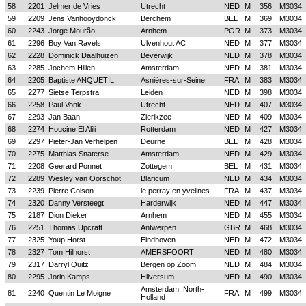
58
2201
Jelmer de Vries
Utrecht
NED
M
356
M3034
59
2209
Jens Vanhooydonck
Berchem
BEL
M
369
M3034
60
2243
Jorge Mourão
Arnhem
POR
M
373
M3034
61
2296
Boy Van Ravels
Ulvenhout AC
NED
M
377
M3034
62
2228
Dominick Daalhuizen
Beverwijk
NED
M
378
M3034
63
2285
Jochem Hillen
Amsterdam
NED
M
381
M3034
64
2205
Baptiste ANQUETIL
Asnières-sur-Seine
FRA
M
383
M3034
65
2277
Sietse Terpstra
Leiden
NED
M
398
M3034
66
2258
Paul Vonk
Utrecht
NED
M
407
M3034
67
2293
Jan Baan
Zierikzee
NED
M
409
M3034
68
2274
Houcine El Alili
Rotterdam
NED
M
427
M3034
69
2297
Pieter-Jan Verhelpen
Deurne
BEL
M
428
M3034
70
2275
Matthias Snaterse
Amsterdam
NED
M
429
M3034
71
2208
Geerard Ponnet
Zottegem
BEL
M
431
M3034
72
2289
Wesley van Oorschot
Blaricum
NED
M
434
M3034
73
2239
Pierre Colson
le perray en yvelines
FRA
M
437
M3034
74
2320
Danny Versteegt
Harderwijk
NED
M
447
M3034
75
2187
Dion Dieker
Arnhem
NED
M
455
M3034
76
2251
Thomas Upcraft
Antwerpen
GBR
M
468
M3034
77
2325
Youp Horst
Eindhoven
NED
M
472
M3034
78
2327
Tom Hilhorst
AMERSFOORT
NED
M
480
M3034
79
2317
Darryl Quitz
Bergen op Zoom
NED
M
484
M3034
80
2295
Jorin Kamps
Hilversum
NED
M
490
M3034
Amsterdam, North-
81
2240
Quentin Le Moigne
FRA
M
499
M3034
Holland