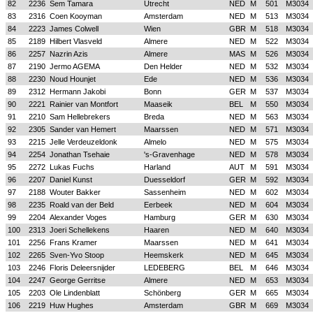
82
2236
Sem Tamara
Utrecht
NED
M
501
M3034
83
2316
Coen Kooyman
Amsterdam
NED
M
513
M3034
84
2223
James Colwell
Wien
GBR
M
518
M3034
85
2189
Hilbert Vlasveld
Almere
NED
M
522
M3034
86
2257
Nazrin Azis
Almere
MAS
M
526
M3034
87
2190
Jermo AGEMA
Den Helder
NED
M
532
M3034
88
2230
Noud Hounjet
Ede
NED
M
536
M3034
89
2312
Hermann Jakobi
Bonn
GER
M
537
M3034
90
2221
Rainier van Montfort
Maaseik
BEL
M
550
M3034
91
2210
Sam Hellebrekers
Breda
NED
M
563
M3034
92
2305
Sander van Hemert
Maarssen
NED
M
571
M3034
93
2215
Jelle Verdeuzeldonk
Almelo
NED
M
575
M3034
94
2254
Jonathan Tsehaie
's-Gravenhage
NED
M
578
M3034
95
2272
Lukas Fuchs
Harland
AUT
M
591
M3034
96
2207
Daniel Kunst
Duesseldorf
GER
M
592
M3034
97
2188
Wouter Bakker
Sassenheim
NED
M
602
M3034
98
2235
Roald van der Beld
Eerbeek
NED
M
604
M3034
99
2204
Alexander Voges
Hamburg
GER
M
630
M3034
100
2313
Joeri Schellekens
Haaren
NED
M
640
M3034
101
2256
Frans Kramer
Maarssen
NED
M
641
M3034
102
2265
Sven-Yvo Stoop
Heemskerk
NED
M
645
M3034
103
2246
Floris Deleersnijder
LEDEBERG
BEL
M
646
M3034
104
2247
George Gerritse
Almere
NED
M
653
M3034
105
2203
Ole Lindenblatt
Schönberg
GER
M
665
M3034
106
2219
Huw Hughes
Amsterdam
GBR
M
669
M3034