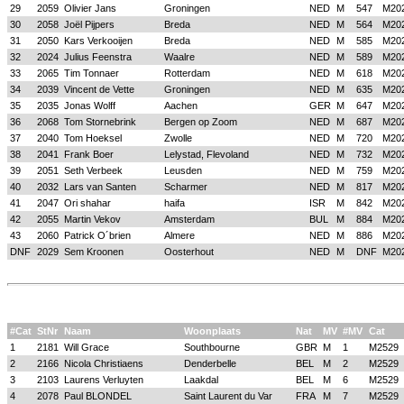
29
2059
Olivier Jans
Groningen
NED
M
547
M20
30
2058
Joël Pijpers
Breda
NED
M
564
M20
31
2050
Kars Verkooijen
Breda
NED
M
585
M20
32
2024
Julius Feenstra
Waalre
NED
M
589
M20
33
2065
Tim Tonnaer
Rotterdam
NED
M
618
M20
34
2039
Vincent de Vette
Groningen
NED
M
635
M20
35
2035
Jonas Wolff
Aachen
GER
M
647
M20
36
2068
Tom Stornebrink
Bergen op Zoom
NED
M
687
M20
37
2040
Tom Hoeksel
Zwolle
NED
M
720
M20
38
2041
Frank Boer
Lelystad, Flevoland
NED
M
732
M20
39
2051
Seth Verbeek
Leusden
NED
M
759
M20
40
2032
Lars van Santen
Scharmer
NED
M
817
M20
41
2047
Ori shahar
haifa
ISR
M
842
M20
42
2055
Martin Vekov
Amsterdam
BUL
M
884
M20
43
2060
Patrick O´brien
Almere
NED
M
886
M20
DNF
2029
Sem Kroonen
Oosterhout
NED
M
DNF
M20
#Cat
StNr
Naam
Woonplaats
Nat
MV
#MV
Cat
1
2181
Will Grace
Southbourne
GBR
M
1
M2529
2
2166
Nicola Christiaens
Denderbelle
BEL
M
2
M2529
3
2103
Laurens Verluyten
Laakdal
BEL
M
6
M2529
4
2078
Paul BLONDEL
Saint Laurent du Var
FRA
M
7
M2529