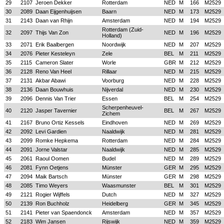
29
2107
Jeroen Dekker
Rotterdam
NED
M
166
M2529
30
2089
Daan Eijgenhuijsen
Baarn
NED
M
173
M2529
31
2143
Daan van Rhijn
Amsterdam
NED
M
194
M2529
Rotterdam (Zuid-
32
2097
Thijs Van Zon
NED
M
196
M2529
Holland)
33
2071
Erik Baalbergen
Noordwijk
NED
M
207
M2529
34
2076
Pieter Kesteleyn
Zele
BEL
M
211
M2529
35
2115
Cameron Slater
Worle
GBR
M
212
M2529
36
2128
Reno Van Heel
Rillaar
NED
M
215
M2529
37
2131
Akbar Abawi
Voorburg
NED
M
228
M2529
38
2136
Daan Bouwhuis
Nijverdal
NED
M
230
M2529
39
2096
Dennis Van Trier
Essen
BEL
M
254
M2529
Scherpenheuvel-
40
2120
Jasper Tavernier
BEL
M
267
M2529
Zichem
41
2167
Bruno Ortiz Kessels
Eindhoven
NED
M
269
M2529
42
2092
Levi Gardien
Naaldwijk
NED
M
281
M2529
43
2099
Romke Hepkema
Rotterdam
NED
M
284
M2529
44
2091
Jorne Valstar
Naaldwijk
NED
M
285
M2529
45
2061
Raoul Oomen
Budel
NED
M
289
M2529
46
2081
Fynn Oetjens
Münster
GER
M
295
M2529
47
2094
Maik Bartsch
Münster
GER
M
298
M2529
48
2085
Timo Weyers
Waasmunster
BEL
M
301
M2529
49
2121
Rogier Wijffels
Dutch
NED
M
327
M2529
50
2139
Ron Buchholz
Heidelberg
GER
M
345
M2529
51
2141
Pieter van Spaendonck
Amsterdam
NED
M
357
M2529
52
2183
Wim Jansen
Rijswijk
NED
M
359
M2529