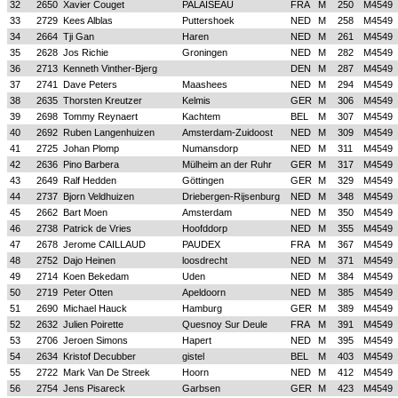
32
2650
Xavier Couget
PALAISEAU
FRA
M
250
M4549
33
2729
Kees Alblas
Puttershoek
NED
M
258
M4549
34
2664
Tji Gan
Haren
NED
M
261
M4549
35
2628
Jos Richie
Groningen
NED
M
282
M4549
36
2713
Kenneth Vinther-Bjerg
DEN
M
287
M4549
37
2741
Dave Peters
Maashees
NED
M
294
M4549
38
2635
Thorsten Kreutzer
Kelmis
GER
M
306
M4549
39
2698
Tommy Reynaert
Kachtem
BEL
M
307
M4549
40
2692
Ruben Langenhuizen
Amsterdam-Zuidoost
NED
M
309
M4549
41
2725
Johan Plomp
Numansdorp
NED
M
311
M4549
42
2636
Pino Barbera
Mülheim an der Ruhr
GER
M
317
M4549
43
2649
Ralf Hedden
Göttingen
GER
M
329
M4549
44
2737
Bjorn Veldhuizen
Driebergen-Rijsenburg
NED
M
348
M4549
45
2662
Bart Moen
Amsterdam
NED
M
350
M4549
46
2738
Patrick de Vries
Hoofddorp
NED
M
355
M4549
47
2678
Jerome CAILLAUD
PAUDEX
FRA
M
367
M4549
48
2752
Dajo Heinen
loosdrecht
NED
M
371
M4549
49
2714
Koen Bekedam
Uden
NED
M
384
M4549
50
2719
Peter Otten
Apeldoorn
NED
M
385
M4549
51
2690
Michael Hauck
Hamburg
GER
M
389
M4549
52
2632
Julien Poirette
Quesnoy Sur Deule
FRA
M
391
M4549
53
2706
Jeroen Simons
Hapert
NED
M
395
M4549
54
2634
Kristof Decubber
gistel
BEL
M
403
M4549
55
2722
Mark Van De Streek
Hoorn
NED
M
412
M4549
56
2754
Jens Pisareck
Garbsen
GER
M
423
M4549