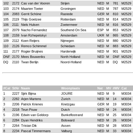
102
2172
Cas van der Vooren
Strijen
NED
M
781
M2529
103
2174
Maarten Toeter
Groningen
NED
M
787
M2529
104
2083
Gerrit Schöne
Rastede
GER
M
810
M2529
105
2119
Thijs Goetzee
Rotterdam
NED
M
814
M2529
106
2111
Niels Hulsen
Zoetermeer
NED
M
816
M2529
107
2079
Nacho Fernandez
Southend On Sea
ESP
M
853
M2529
108
2159
Ivan Rzhepetskyi
Amsterdam
UKR
M
865
M2529
109
2112
Koen Reijers
Nijmegen
NED
M
880
M2529
110
2126
Remco Schimmel
Schiedam
NED
M
883
M2529
111
2177
Rogier Bruijnes
Harderwijk
NED
M
901
M2529
DNF
2170
Mees Bouweriks
North Holland
NED
M
DNF
M2529
DQ
2110
Twan Berlijn
Noord-Holland
NED
M
DQ
M2529
#Cat
StNr
Naam
Woonplaats
Nat
MV
#MV
Cat
1
2227
Sjirk Bijma
JOURE
NED
M
9
M3034
2
2282
Arjen Martens
Zurich
NED
M
14
M3034
3
2206
Patrick Krienes
Knetzgau
GER
M
19
M3034
4
2218
Teun Pouw
Dutch
NED
M
24
M3034
5
2196
Edwin van Geldorp
Bunkeflostrand
NED
M
25
M3034
6
2284
Dyan Hendriks
Bolsward
NED
M
26
M3034
7
2264
Tristan Dik
Assen
NED
M
28
M3034
8
2234
Pascal Timmermans
Valburg
NED
M
33
M3034