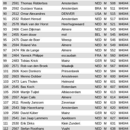
88
2591
Thomas Ridderbos
Amsterdam
NED
M
508
M4044
89
2592
Gustavo Yuasa
Amsterdam
BRA
M
511
M4044
90
2512
Omar Alexandres
DENVER
USA
M
515
M4044
91
2532
Robert Hensel
Amsterdam
NED
M
517
M4044
92
2578
Mark van der Horst
Heerhugowaard
NED
M
521
M4044
93
2466
Coen Dijkman
Almere
NED
M
543
M4044
94
2455
Koen douw
mol
BEL
M
545
M4044
95
2475
Daan de Boer
Weesp
NED
M
546
M4044
96
2594
Roland Vos
Almere
NED
M
549
M4044
97
2474
Rik de Lange
Almere
NED
M
552
M4044
98
2464
Yannick Philippe
escaudain
FRA
M
560
M4044
99
2483
Tobias Krick
Mainz
GER
M
562
M4044
100
2571
Rob van den Broek
Waalwijk
NED
M
567
M4044
101
2606
Koen Donkers
Prinsenbeek
NED
M
584
M4044
102
2603
Menno Dobber
Amstelveen
NED
M
600
M4044
103
2473
Lars Tholen
Helmond
NED
M
601
M4044
104
2545
Bas Koch
Rotterdam
NED
M
607
M4044
105
2608
Martijn Tuijtel
Alblasserdam
NED
M
613
M4044
106
2557
Arjan Calis
Almere
NED
M
614
M4044
107
2611
Rowdy Janssen
Zevenaar
NED
M
619
M4044
108
2543
Stijn Haverkamp
Amsterdam
NED
M
620
M4044
109
2580
David Küber
Mainz
GER
M
622
M4044
110
2541
Jan Jaap Lammers
Apeldoorn
NED
M
627
M4044
111
2530
Erik Dirks
Klein Zundert
NED
M
631
M4044
112
2567
Stefan Roothans
Vught
NED
M
638
M4044