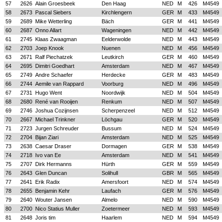
57
2626
Alain Groesbeek
Den Haag
NED
M
426
M4549
58
2673
Pascal Siebers
Kirchlengern
GER
M
433
M4549
59
2689
Mike Wetterling
Bäch
GER
M
441
M4549
60
2687
Onno Allart
Wageningen
NED
M
442
M4549
61
2745
Klaas Zwaagman
Eelderwolde
NED
M
443
M4549
62
2703
Joep Knook
Nuenen
NED
M
456
M4549
63
2671
Ralf Piechatzek
Leutkirch
GER
M
460
M4549
64
2695
Dimitri Goedhart
Amsterdam
NED
M
467
M4549
65
2749
Andre Schaefer
Herdecke
GER
M
483
M4549
66
2744
Aemile van Rappard
Voorburg
NED
M
496
M4549
67
2731
Hugo Went
Noordwijk
NED
M
504
M4549
68
2680
René van Rooijen
Renkum
NED
M
507
M4549
69
2746
Joshua Cozijnsen
Scherpenzeel
NED
M
512
M4549
70
2667
Michael Trinkner
Löchgau
GER
M
520
M4549
71
2723
Jurgen Schreuder
Bussum
NED
M
524
M4549
72
2704
Bijan Ziari
Amsterdam
NED
M
525
M4549
73
2638
Caesar Draser
Dormagen
GER
M
538
M4549
74
2718
Ivo van Ee
Amsterdam
NED
M
541
M4549
75
2707
Dirk Hermanns
Hürth
GER
M
559
M4549
76
2643
Glen Duncan
Solihull
GBR
M
565
M4549
77
2641
Erik Radix
Amersfoort
NED
M
574
M4549
78
2655
Benjamin Kehr
Laufach
GER
M
576
M4549
79
2640
Wouter Jansen
Almelo
NED
M
590
M4549
80
2700
Nico Statius Muller
Zoetermeer
NED
M
593
M4549
81
2648
Joris tim
Haarlem
NED
M
594
M4549