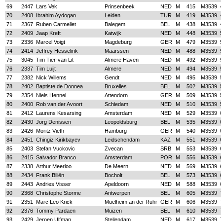
69
2447
Lars Vek
Prinsenbeek
NED
M
415
M3539
70
2408
Ibrahim Aydogan
Leiden
TUR
M
419
M3539
71
2367
Ruben Carmeliet
Balegem
BEL
M
438
M3539
72
2409
Jaap Kreft
Katwijk
NED
M
448
M3539
73
2336
Marcel Voigt
Magdeburg
GER
M
479
M3539
74
2414
Jeffrey Hesselink
Maarssen
NED
M
488
M3539
75
3045
Tim Tier-van Lit
Almere Haven
NED
M
492
M3539
76
2337
Tim Luijt
Almere
NED
M
494
M3539
77
2382
Nick Willems
Gendt
NED
M
495
M3539
78
2402
Baptiste de Donnea
Bruxelles
BEL
M
502
M3539
79
2354
Niels Hennel
Attendorn
GER
M
509
M3539
80
2400
Rob van der Avoort
Schiedam
NED
M
510
M3539
81
2412
Laurens Kesarsing
Amsterdam
NED
M
529
M3539
82
2430
Jorg Denissen
Leopoldsburg
BEL
M
535
M3539
83
2426
Moritz Vieth
Hamburg
GER
M
540
M3539
84
2451
Chingiz Kirikbayev
Leidschendam
KAZ
M
551
M3539
85
2403
Stefan Vuckovic
Zvecan
SRB
M
553
M3539
86
2415
Salvador Branco
Amsterdam
POR
M
556
M3539
87
2338
Arthur Meerloo
De Meern
NED
M
569
M3539
88
2434
Frank Biliën
Bocholt
BEL
M
573
M3539
89
2443
Andries Visser
Apeldoorn
NED
M
588
M3539
90
2368
Christophe Storme
Antwerpen
BEL
M
605
M3539
91
2351
Marc Leo Krick
Muelheim an der Ruhr
GER
M
606
M3539
92
2376
Tommy Pardaen
Muizen
BEL
M
610
M3539
93
2429
Jeroen Ulfman
Stellendam
NED
M
617
M3539