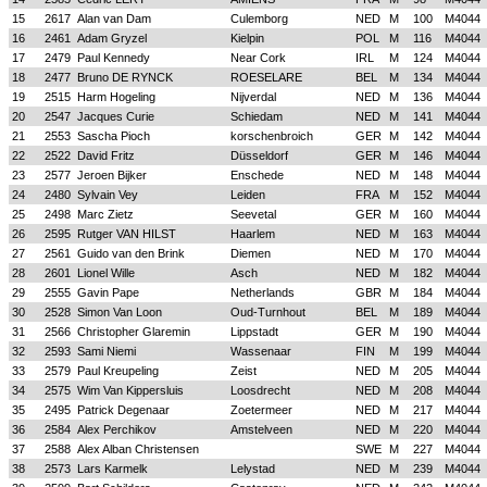
15
2617
Alan van Dam
Culemborg
NED
M
100
M4044
16
2461
Adam Gryzel
Kielpin
POL
M
116
M4044
17
2479
Paul Kennedy
Near Cork
IRL
M
124
M4044
18
2477
Bruno DE RYNCK
ROESELARE
BEL
M
134
M4044
19
2515
Harm Hogeling
Nijverdal
NED
M
136
M4044
20
2547
Jacques Curie
Schiedam
NED
M
141
M4044
21
2553
Sascha Pioch
korschenbroich
GER
M
142
M4044
22
2522
David Fritz
Düsseldorf
GER
M
146
M4044
23
2577
Jeroen Bijker
Enschede
NED
M
148
M4044
24
2480
Sylvain Vey
Leiden
FRA
M
152
M4044
25
2498
Marc Zietz
Seevetal
GER
M
160
M4044
26
2595
Rutger VAN HILST
Haarlem
NED
M
163
M4044
27
2561
Guido van den Brink
Diemen
NED
M
170
M4044
28
2601
Lionel Wille
Asch
NED
M
182
M4044
29
2555
Gavin Pape
Netherlands
GBR
M
184
M4044
30
2528
Simon Van Loon
Oud-Turnhout
BEL
M
189
M4044
31
2566
Christopher Glaremin
Lippstadt
GER
M
190
M4044
32
2593
Sami Niemi
Wassenaar
FIN
M
199
M4044
33
2579
Paul Kreupeling
Zeist
NED
M
205
M4044
34
2575
Wim Van Kippersluis
Loosdrecht
NED
M
208
M4044
35
2495
Patrick Degenaar
Zoetermeer
NED
M
217
M4044
36
2584
Alex Perchikov
Amstelveen
NED
M
220
M4044
37
2588
Alex Alban Christensen
SWE
M
227
M4044
38
2573
Lars Karmelk
Lelystad
NED
M
239
M4044