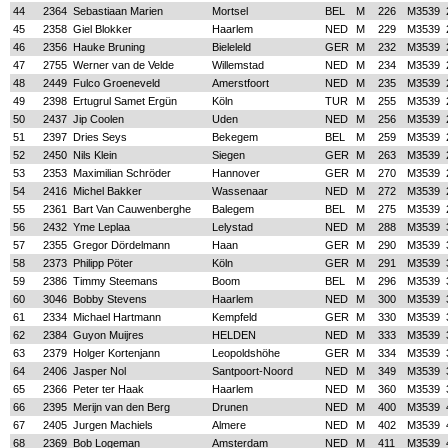
44
2364
Sebastiaan Marien
Mortsel
BEL
M
226
M3539
45
2358
Giel Blokker
Haarlem
NED
M
229
M3539
46
2356
Hauke Bruning
Bieleleld
GER
M
232
M3539
47
2755
Werner van de Velde
Willemstad
NED
M
234
M3539
48
2449
Fulco Groeneveld
Amerstfoort
NED
M
235
M3539
49
2398
Ertugrul Samet Ergün
Köln
TUR
M
255
M3539
50
2437
Jip Coolen
Uden
NED
M
256
M3539
51
2397
Dries Seys
Bekegem
BEL
M
259
M3539
52
2450
Nils Klein
Siegen
GER
M
263
M3539
53
2353
Maximilian Schröder
Hannover
GER
M
270
M3539
54
2416
Michel Bakker
Wassenaar
NED
M
272
M3539
55
2361
Bart Van Cauwenberghe
Balegem
BEL
M
275
M3539
56
2432
Yme Leplaa
Lelystad
NED
M
288
M3539
57
2355
Gregor Dördelmann
Haan
GER
M
290
M3539
58
2373
Philipp Pöter
Köln
GER
M
291
M3539
59
2386
Timmy Steemans
Boom
BEL
M
296
M3539
60
3046
Bobby Stevens
Haarlem
NED
M
300
M3539
61
2334
Michael Hartmann
Kempfeld
GER
M
330
M3539
62
2384
Guyon Muijres
HELDEN
NED
M
333
M3539
63
2379
Holger Kortenjann
Leopoldshöhe
GER
M
334
M3539
64
2406
Jasper Nol
Santpoort-Noord
NED
M
349
M3539
65
2366
Peter ter Haak
Haarlem
NED
M
360
M3539
66
2395
Merijn van den Berg
Drunen
NED
M
400
M3539
67
2405
Jurgen Machiels
Almere
NED
M
402
M3539
68
2369
Bob Logeman
Amsterdam
NED
M
411
M3539