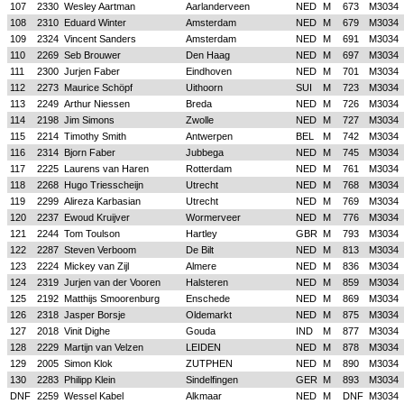
107
2330
Wesley Aartman
Aarlanderveen
NED
M
673
M3034
108
2310
Eduard Winter
Amsterdam
NED
M
679
M3034
109
2324
Vincent Sanders
Amsterdam
NED
M
691
M3034
110
2269
Seb Brouwer
Den Haag
NED
M
697
M3034
111
2300
Jurjen Faber
Eindhoven
NED
M
701
M3034
112
2273
Maurice Schöpf
Uithoorn
SUI
M
723
M3034
113
2249
Arthur Niessen
Breda
NED
M
726
M3034
114
2198
Jim Simons
Zwolle
NED
M
727
M3034
115
2214
Timothy Smith
Antwerpen
BEL
M
742
M3034
116
2314
Bjorn Faber
Jubbega
NED
M
745
M3034
117
2225
Laurens van Haren
Rotterdam
NED
M
761
M3034
118
2268
Hugo Triesscheijn
Utrecht
NED
M
768
M3034
119
2299
Alireza Karbasian
Utrecht
NED
M
769
M3034
120
2237
Ewoud Kruijver
Wormerveer
NED
M
776
M3034
121
2244
Tom Toulson
Hartley
GBR
M
793
M3034
122
2287
Steven Verboom
De Bilt
NED
M
813
M3034
123
2224
Mickey van Zijl
Almere
NED
M
836
M3034
124
2319
Jurjen van der Vooren
Halsteren
NED
M
859
M3034
125
2192
Matthijs Smoorenburg
Enschede
NED
M
869
M3034
126
2318
Jasper Borsje
Oldemarkt
NED
M
875
M3034
127
2018
Vinit Dighe
Gouda
IND
M
877
M3034
128
2229
Martijn van Velzen
LEIDEN
NED
M
878
M3034
129
2005
Simon Klok
ZUTPHEN
NED
M
890
M3034
130
2283
Philipp Klein
Sindelfingen
GER
M
893
M3034
DNF
2259
Wessel Kabel
Alkmaar
NED
M
DNF
M3034