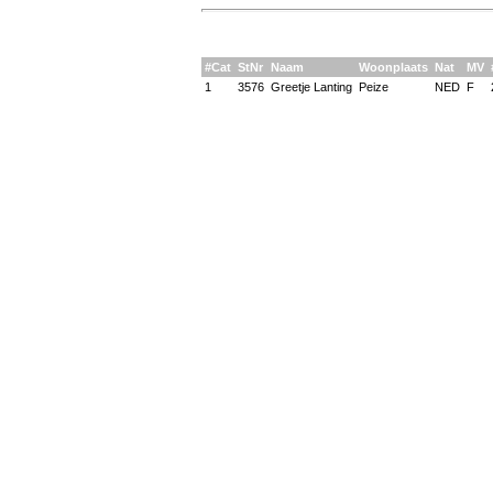
#Cat
StNr
Naam
Woonplaats
Nat
MV
1
3576
Greetje Lanting
Peize
NED
F