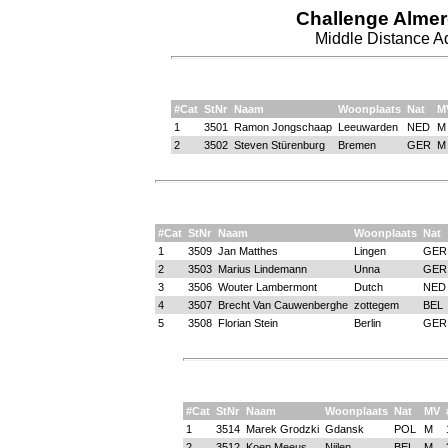
Challenge Almer
Middle Distance Aq
#Cat
StNr
Naam
Woonplaats
Nat
M
1
3501
Ramon Jongschaap
Leeuwarden
NED
M
2
3502
Steven Stürenburg
Bremen
GER
M
#Cat
StNr
Naam
Woonplaats
Nat
1
3509
Jan Matthes
Lingen
GER
2
3503
Marius Lindemann
Unna
GER
3
3506
Wouter Lambermont
Dutch
NED
4
3507
Brecht Van Cauwenberghe
zottegem
BEL
5
3508
Florian Stein
Berlin
GER
#Cat
StNr
Naam
Woonplaats
Nat
MV
1
3514
Marek Grodzki
Gdansk
POL
M
2
3512
Koen Meeus
Nijlen
BEL
M