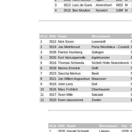
3
3513
Lars de Gans
Amersfoort
NED
M
4
3515
Ben Moulton
Norwich
GBR
M
#Cat
StNr
Naam
Woonplaats
1
3522
Nick Esser
Lowestoft
2
3519
Jan Methfessel
Porta Westfalica - Costedt
3
3538
Patrick Humberg
Solingen
4
3530
Kurt Vancoppenolle
ingelmunster
5
3516
Thomas Schweda
Schloß Holte Stukenbrock
6
3539
Menno Emmink
Delft
7
3523
Sascha Merkus
Beek
8
3521
Jan Willem Augustinus
Maarssen
9
3518
John Lens
Deil
10
3526
Marc Fröhlich
Oberhausen
11
3517
Sven Wille
Salzatal
12
3520
Koen vlassenroot
Zwalm
#Cat
StNr
Naam
Woonplaats
Nat
1
3535
Harald Schmidt
Leimen
GER