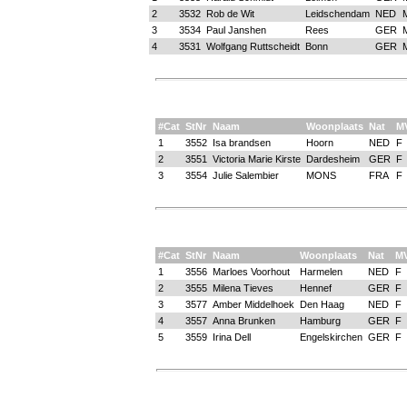
2
3532
Rob de Wit
Leidschendam
NED
3
3534
Paul Janshen
Rees
GER
4
3531
Wolfgang Ruttscheidt
Bonn
GER
#Cat
StNr
Naam
Woonplaats
Nat
M
1
3552
Isa brandsen
Hoorn
NED
F
2
3551
Victoria Marie Kirste
Dardesheim
GER
F
3
3554
Julie Salembier
MONS
FRA
F
#Cat
StNr
Naam
Woonplaats
Nat
M
1
3556
Marloes Voorhout
Harmelen
NED
F
2
3555
Milena Tieves
Hennef
GER
F
3
3577
Amber Middelhoek
Den Haag
NED
F
4
3557
Anna Brunken
Hamburg
GER
F
5
3559
Irina Dell
Engelskirchen
GER
F