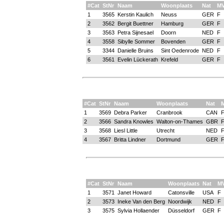
#Cat
StNr
Naam
Woonplaats
Nat
M
1
3565
Kerstin Kaulich
Neuss
GER
F
2
3562
Bergit Buettner
Hamburg
GER
F
3
3563
Petra Sijnesael
Doorn
NED
F
4
3558
Sibylle Sommer
Bovenden
GER
F
5
3344
Danielle Bruins
Sint Oedenrode
NED
F
6
3561
Evelin Lückerath
Krefeld
GER
F
#Cat
StNr
Naam
Woonplaats
Nat
1
3569
Debra Parker
Cranbrook
CAN
2
3566
Sandra Knowles
Walton-on-Thames
GBR
3
3568
Liesl Little
Utrecht
NED
4
3567
Britta Lindner
Dortmund
GER
#Cat
StNr
Naam
Woonplaats
Nat
M
1
3571
Janet Howard
Catonsville
USA
F
2
3573
Ineke Van den Berg
Noordwijk
NED
F
3
3575
Sylvia Hollaender
Düsseldorf
GER
F