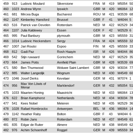
459
913
Ludovic Moulard
Silverstone
FRA
M
419
M5054
50
460
1023
Andrew Wynn
Ipswich
GBR
M
420
M6064
12
461
681
Mircea Buga
Bucharest
ROU
M
421
M3539
68
462
1147
Kimberley Hansford
Brussel
GBR
F
41
W4044
5
463
516
Patrick van Oevelen
Rotterdam
NED
M
422
M2529
34
464
1107
Julia Kaldewey
Essen
GER
F
42
W2529
6
465
995
Paul Banbury
plymouth
GBR
M
423
M5559
31
466
1014
Ludovic Heckendorn
Sergy
FRA
M
424
M5559
32
467
1007
Jari Routsi
Espoo
FIN
M
425
M5559
33
468
812
Gadi Paz
Rosh Haayin
ISR
M
426
M4044
86
469
542
Stijn ruwaard
Gorinchem
NED
M
427
M2529
35
470
664
James Potts
Annfield Plain
GBR
M
428
M3539
69
471
580
Ben Thumwood
Woluwe Saint Lambert
GBR
M
429
M3034
77
472
885
Walter Langedijk
Wognum
NED
M
430
M4549
60
473
1046
Josef Derks
Kevelaer
GER
M
431
M7074
1
Max Von Löwis of
474
956
Marklendorf
GER
M
432
M5054
51
Menar
475
1033
Maarten Honing
Maastricht
NED
M
433
M6064
13
476
622
Brian Kamphorst
Netherlands
NED
M
434
M3034
78
477
541
Kees Nobel
Meteren
NED
M
435
M2529
36
478
1028
Rafael Hombrockx
Antwerpen
BEL
M
436
M6064
14
479
1142
Heather Raby
Bolton
GBR
F
43
W4044
6
480
872
Robin Jans
Rotterdam
NED
M
437
M4549
61
481
835
Edgar de Ruiter
Almere
NED
M
438
M4549
62
482
976
Achim Schoenhoff
Roggel
GER
M
439
M5559
34