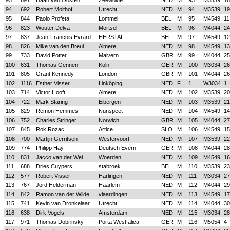
93
691
Daan van Oosten
Zeewolde
NED
M
93
M3539
18
94
692
Robert Molthof
Utrecht
NED
M
94
M3539
19
95
844
Paolo Profeta
Lommel
BEL
M
95
M4549
11
96
823
Wouter Delva
Mortsel
BEL
M
96
M4044
24
97
837
Jean-Francois Evrard
HERSTAL
BEL
M
97
M4549
12
98
826
Mike van den Breul
Almere
NED
M
98
M4549
13
99
733
David Potter
Malvern
GBR
M
99
M4044
25
100
631
Thomas Gennen
Köln
GER
M
100
M3034
26
101
805
Grant Kennedy
London
GBR
M
101
M4044
26
102
1116
Esther Visser
Linköping
NED
F
1
W3034
1
103
714
Victor Hooft
Almere
NED
M
102
M3539
20
104
722
Mark Staring
Eibergen
NED
M
103
M3539
21
105
829
Remon Hemmes
Nunspeet
NED
M
104
M4549
14
106
752
Charles Stringer
Norwich
GBR
M
105
M4044
27
107
845
Rok Rozac
Artice
SLO
M
106
M4549
15
108
700
Martijn Gerritsen
Westervoort
NED
M
107
M3539
22
109
774
Philipp Hay
Deutsch Evern
GER
M
108
M4044
28
110
831
Jacco van der Wel
Woerden
NED
M
109
M4549
16
111
688
Dries Cuypers
stabroek
BEL
M
110
M3539
23
112
577
Robert Visser
Harlingen
NED
M
111
M3034
27
113
767
Jord Helderman
Haarlem
NED
M
112
M4044
29
114
842
Ramon van der Wilde
vlaardingen
NED
M
113
M4549
17
115
741
Kevin van Dronkelaar
Utrecht
NED
M
114
M4044
30
116
638
Dirk Vogels
Amsterdam
NED
M
115
M3034
28
117
971
Thomas Dobrinsky
Porta Westfalica
GER
M
116
M5054
4