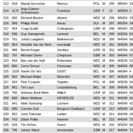
313
918
Maciej Szczerba
Niemcz
POL
M
295
M5054
32
Anja Göttker-
314
1175
Frankfurt
GER
F
19
W5054
2
Schnetmann
315
950
Richard Bosker
Almere
NED
M
296
M5054
33
316
958
Philipp Rimli
Aarau
SUI
M
297
M5054
34
317
954
Craig Scaife
Cottingham
GBR
M
298
M5054
35
318
596
Guy Hanegreefs
Lommel
BEL
M
299
M3034
63
319
781
Johan Laagland
Molkwerum
NED
M
300
M4044
66
320
854
Hendrik Van der Bent
noordwijk
NED
M
301
M4549
39
321
988
Bernd Krüger
Jembke
GER
M
302
M5559
15
322
797
Michael Clarke
Chepstow
GBR
M
303
M4044
67
323
693
Bas van der Noll
Rotterdam
NED
M
304
M3539
53
324
806
Jurre Onrust
Oostzaan
NED
M
305
M4044
68
325
1029
Xavier De Vos
GENT
BEL
M
306
M6064
4
326
562
Michael Meijer
Woerden
NED
M
307
M3034
64
327
663
Piotr Czapski
Tegelen
POL
M
308
M3539
54
328
881
Tim Leys
Leopoldsburg
BEL
M
309
M4549
40
329
756
Andreas Breil-Wirth
Willich
GER
M
310
M4044
69
330
868
Albert Wolthuis
HEVERLEE
NED
M
311
M4549
41
331
841
Niels Voskamp
Lochem
NED
M
312
M4549
42
332
980
Carsten Doil
Bergisch Gladbach
GER
M
313
M5559
16
333
852
Joris Tolenaar
Leiden
NED
M
314
M4549
43
334
743
Dieter Pollet
Hamme
BEL
M
315
M4044
70
335
628
Tim Schoo
Hoorn
NED
M
316
M3034
65
336
795
James Ward
Amsterdam
GBR
M
317
M4044
71