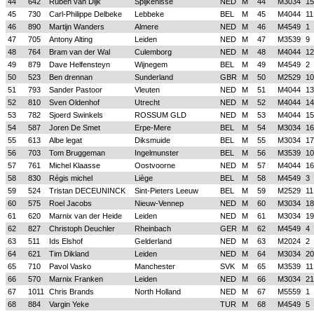
44
642
Ruben van Dijk
Spijkenisse
NED
M
44
M3034
15
45
730
Carl-Philippe Delbeke
Lebbeke
BEL
M
45
M4044
11
46
890
Martijn Wanders
Almere
NED
M
46
M4549
1
47
705
Antony Alting
Leiden
NED
M
47
M3539
9
48
764
Bram van der Wal
Culemborg
NED
M
48
M4044
12
49
879
Dave Helfensteyn
Wijnegem
BEL
M
49
M4549
2
50
523
Ben drennan
Sunderland
GBR
M
50
M2529
10
51
793
Sander Pastoor
Vleuten
NED
M
51
M4044
13
52
810
Sven Oldenhof
Utrecht
NED
M
52
M4044
14
53
782
Sjoerd Swinkels
ROSSUM GLD
NED
M
53
M4044
15
54
587
Joren De Smet
Erpe-Mere
BEL
M
54
M3034
16
55
613
Albe legat
Diksmuide
BEL
M
55
M3034
17
56
703
Tom Bruggeman
Ingelmunster
BEL
M
56
M3539
10
57
761
Michel Klaasse
Oostvoorne
NED
M
57
M4044
16
58
830
Régis michel
Liège
BEL
M
58
M4549
3
59
524
Tristan DECEUNINCK
Sint-Pieters Leeuw
BEL
M
59
M2529
11
60
575
Roel Jacobs
Nieuw-Vennep
NED
M
60
M3034
18
61
620
Marnix van der Heide
Leiden
NED
M
61
M3034
19
62
827
Christoph Deuchler
Rheinbach
GER
M
62
M4549
4
63
511
Ids Elshof
Gelderland
NED
M
63
M2024
2
64
621
Tim Dikland
Leiden
NED
M
64
M3034
20
65
710
Pavol Vasko
Manchester
SVK
M
65
M3539
11
66
570
Marnix Franken
Leiden
NED
M
66
M3034
21
67
1011
Chris Brands
North Holland
NED
M
67
M5559
1
68
884
Vargin Yeke
TUR
M
68
M4549
5