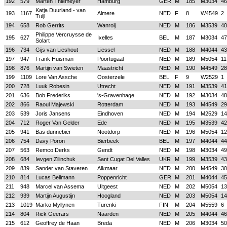
192
579
Marten Thiemeyer
Hamburg
GER
M
185
M3034
46
Katja Duurland - van
193
1167
Almere
NED
F
8
W4549
2
Tuijl
194
658
Rob Gerrits
Wanroij
NED
M
186
M3539
40
Philippe Vercruysse de
195
627
Ixelles
BEL
M
187
M3034
47
Solart
196
734
Gijs van Lieshout
Liessel
NED
M
188
M4044
43
197
947
Frank Huisman
Poortugaal
NED
M
189
M5054
11
198
876
Martijn van Swieten
Maastricht
NED
M
190
M4549
28
199
1109
Lore Van Assche
Oosterzele
BEL
F
9
W2529
1
200
728
Luuk Robesin
Utrecht
NED
M
191
M3539
41
201
636
Bob Frederiks
's-Gravenhage
NED
M
192
M3034
48
202
866
Raoul Majewski
Rotterdam
NED
M
193
M4549
29
203
539
Joris Jansens
Eindhoven
NED
M
194
M2529
14
204
712
Roger Van Gelder
Ede
NED
M
195
M3539
42
205
941
Bas dunnebier
Nootdorp
NED
M
196
M5054
12
206
754
Davy Poron
Bierbeek
BEL
M
197
M4044
44
207
563
Remco Derks
Gendt
NED
M
198
M3034
49
208
684
Ievgen Zilinchuk
Sant Cugat Del Valles
UKR
M
199
M3539
43
209
839
Sander van Staveren
Alkmaar
NED
M
200
M4549
30
210
814
Lucas Bellmann
Poppenricht
GER
M
201
M4044
45
211
948
Marcel van Assema
Uitgeest
NED
M
202
M5054
13
212
939
Martijn Augustijn
Hoogland
NED
M
203
M5054
14
213
1019
Marko Myllynen
Turenki
FIN
M
204
M5559
6
214
804
Rick Geerars
Naarden
NED
M
205
M4044
46
215
612
Geoffrey de Haan
Breda
NED
M
206
M3034
50