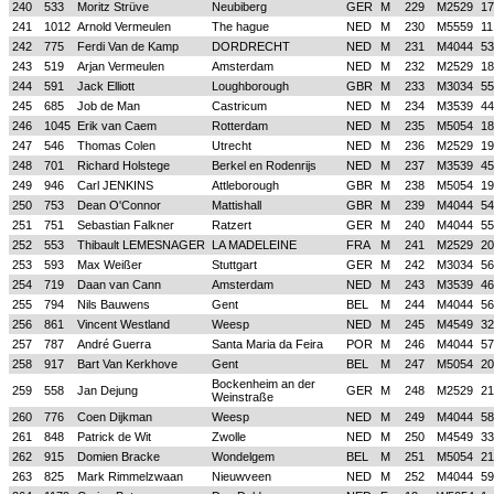
240
533
Moritz Strüve
Neubiberg
GER
M
229
M2529
17
241
1012
Arnold Vermeulen
The hague
NED
M
230
M5559
11
242
775
Ferdi Van de Kamp
DORDRECHT
NED
M
231
M4044
53
243
519
Arjan Vermeulen
Amsterdam
NED
M
232
M2529
18
244
591
Jack Elliott
Loughborough
GBR
M
233
M3034
55
245
685
Job de Man
Castricum
NED
M
234
M3539
44
246
1045
Erik van Caem
Rotterdam
NED
M
235
M5054
18
247
546
Thomas Colen
Utrecht
NED
M
236
M2529
19
248
701
Richard Holstege
Berkel en Rodenrijs
NED
M
237
M3539
45
249
946
Carl JENKINS
Attleborough
GBR
M
238
M5054
19
250
753
Dean O'Connor
Mattishall
GBR
M
239
M4044
54
251
751
Sebastian Falkner
Ratzert
GER
M
240
M4044
55
252
553
Thibault LEMESNAGER
LA MADELEINE
FRA
M
241
M2529
20
253
593
Max Weißer
Stuttgart
GER
M
242
M3034
56
254
719
Daan van Cann
Amsterdam
NED
M
243
M3539
46
255
794
Nils Bauwens
Gent
BEL
M
244
M4044
56
256
861
Vincent Westland
Weesp
NED
M
245
M4549
32
257
787
André Guerra
Santa Maria da Feira
POR
M
246
M4044
57
258
917
Bart Van Kerkhove
Gent
BEL
M
247
M5054
20
Bockenheim an der
259
558
Jan Dejung
GER
M
248
M2529
21
Weinstraße
260
776
Coen Dijkman
Weesp
NED
M
249
M4044
58
261
848
Patrick de Wit
Zwolle
NED
M
250
M4549
33
262
915
Domien Bracke
Wondelgem
BEL
M
251
M5054
21
263
825
Mark Rimmelzwaan
Nieuwveen
NED
M
252
M4044
59