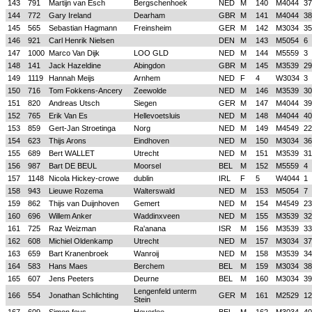
143
791
Martijn van Esch
Bergschenhoek
NED
M
140
M4044
37
144
772
Gary Ireland
Dearham
GBR
M
141
M4044
38
145
565
Sebastian Hagmann
Freinsheim
GER
M
142
M3034
35
146
921
Carl Henrik Nielsen
DEN
M
143
M5054
6
147
1000
Marco Van Dijk
LOO GLD
NED
M
144
M5559
3
148
141
Jack Hazeldine
Abingdon
GBR
M
145
M3539
29
149
1119
Hannah Meijs
Arnhem
NED
F
4
W3034
3
150
716
Tom Fokkens-Ancery
Zeewolde
NED
M
146
M3539
30
151
820
Andreas Utsch
Siegen
GER
M
147
M4044
39
152
765
Erik Van Es
Hellevoetsluis
NED
M
148
M4044
40
153
859
Gert-Jan Stroetinga
Norg
NED
M
149
M4549
22
154
623
Thijs Arons
Eindhoven
NED
M
150
M3034
36
155
689
Bert WALLET
Utrecht
NED
M
151
M3539
31
156
987
Bart DE BEUL
Moorsel
BEL
M
152
M5559
4
157
1148
Nicola Hickey-crowe
dublin
IRL
F
5
W4044
1
158
943
Lieuwe Rozema
Walterswald
NED
M
153
M5054
7
159
862
Thijs van Duijnhoven
Gemert
NED
M
154
M4549
23
160
696
Willem Anker
Waddinxveen
NED
M
155
M3539
32
161
725
Raz Weizman
Ra'anana
ISR
M
156
M3539
33
162
608
Michiel Oldenkamp
Utrecht
NED
M
157
M3034
37
163
659
Bart Kranenbroek
Wanroij
NED
M
158
M3539
34
164
583
Hans Maes
Berchem
BEL
M
159
M3034
38
165
607
Jens Peeters
Deurne
BEL
M
160
M3034
39
Lengenfeld unterm
166
554
Jonathan Schlichting
GER
M
161
M2529
12
Stein