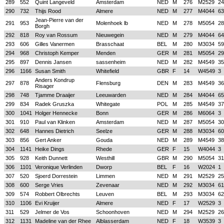
289
552
Quint Langeveld
Amsterdam
NED
M
276
M2529
24
290
732
Thijs Rood
Almere
NED
M
277
M4044
63
Jean-Pierre van der
291
953
Molenhoek lb
NED
M
278
M5054
28
Borgh
292
818
Roy van Rossum
Nieuwegein
NED
M
279
M4044
64
293
606
Gilles Vanermen
Brasschaat
BEL
M
280
M3034
59
294
968
Christoph Kemper
Menden
GER
M
281
M5054
29
295
897
Dennis Jansen
sassenheim
NED
M
282
M4549
35
296
1166
Susan Smith
Whitefield
GBR
F
14
W4549
3
Anders Kondrup
297
878
Flensburg
DEN
M
283
M4549
36
Risager
298
748
Tjamme Draaijer
Leeuwarden
NED
M
284
M4044
65
299
834
Radek Gruszka
Whitegate
POL
M
285
M4549
37
300
1041
Holger Hennecke
Bonn
GER
M
286
M6064
3
301
910
Paul van Klinken
Amsterdam
NED
M
287
M5054
30
302
648
Hannes Dietrich
Seelze
GER
M
288
M3034
60
303
856
Gert Anker
Gouda
NED
M
289
M4549
38
304
1141
Heike Dings
Rhede
GER
F
15
W4044
3
305
928
Keith Dunnett
Westhill
GBR
M
290
M5054
31
306
1101
Veronique Verlinden
Dworp
BEL
F
16
W2024
1
307
520
Sjoerd Dorrestein
Limmen
NED
M
291
M2529
25
308
600
Serge Vries
Zevenaar
NED
M
292
M3034
61
309
574
Robbert Olbrechts
Leuven
BEL
M
293
M3034
62
310
1106
Evi Kruijer
Almere
NED
F
17
W2529
3
311
529
Jelmer de Vos
Schoonhoven
NED
M
294
M2529
26
312
1131
Madeline van der Rhee
Alblasserdam
NED
F
18
W3539
3