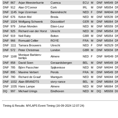
DNF
867
Arjan Meesterburrie
Cuenca
ECU
M
DNF
M4549
D
DNF
912
Alan O'Connor
Cork
IRL
M
DNF
M5054
D
DNF
1145
Inge IJzerman
Barendrecht
NED
F
DNF
W4044
D
DNF
676
Kelvin Mol
Breda
NED
M
DNF
M3539
D
DNF
1024
Wolfgang Schwenk
Düsseldorf
GER
M
DNF
M6064
D
DNF
979
Johan Monden
Etten-Leur
NED
M
DNF
M5559
D
DNF
925
Richard van der Horst
Utrecht
NED
M
DNF
M5054
D
DNF
919
Neil Raby
Bolton
GBR
M
DNF
M5054
D
DNF
966
Romuald Cellier
ROYE
FRA
M
DNF
M5054
D
DNF
1111
Tamara Brouwers
Utrecht
NED
F
DNF
W2529
D
DNF
572
Peter Christmas
London
GBR
M
DNF
M3034
D
Monique Barbiers-
DNF
1168
Almere
NED
F
DNF
W4549
D
berlips
DNF
858
David Soen
Geraardsbergen
BEL
M
DNF
M4549
D
DNF
785
Björn Passchier
Spijkenisse
NED
M
DNF
M4044
D
DNF
895
Maxime Verbert
Perols
FRA
M
DNF
M4549
D
DNF
780
Richard de Graaf
Mantgum
NED
M
DNF
M4044
D
DNF
1032
Alain BRANDTS
sivry-rance
BEL
M
DNF
M6064
D
DNF
1035
Hans Lampe
Almere
NED
M
DNF
M6064
D
DQ
997
Michael Urings
Eindhoven
NED
M
DQ
M5559
D
Timing & Results: MYLAPS Event Timing (16-09-2024 12:07:24)