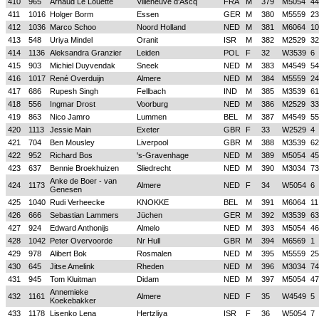
410
965
Arnaud Le Louette
Villeneuve d'Ascq
FRA
M
379
M5054
44
411
1016
Holger Borm
Essen
GER
M
380
M5559
23
412
1036
Marco Schoo
Noord Holland
NED
M
381
M6064
10
413
548
Uriya Mindel
Oranit
ISR
M
382
M2529
32
414
1136
Aleksandra Granzier
Leiden
POL
F
32
W3539
6
415
903
Michiel Duyvendak
Sneek
NED
M
383
M4549
54
416
1017
René Overduijn
Almere
NED
M
384
M5559
24
417
686
Rupesh Singh
Fellbach
IND
M
385
M3539
61
418
556
Ingmar Drost
Voorburg
NED
M
386
M2529
33
419
863
Nico Jamro
Lummen
BEL
M
387
M4549
55
420
1113
Jessie Main
Exeter
GBR
F
33
W2529
4
421
704
Ben Mousley
Liverpool
GBR
M
388
M3539
62
422
952
Richard Bos
's-Gravenhage
NED
M
389
M5054
45
423
637
Bennie Broekhuizen
Sliedrecht
NED
M
390
M3034
73
Anke de Boer - van
424
1173
Almere
NED
F
34
W5054
6
Genesen
425
1040
Rudi Verheecke
KNOKKE
BEL
M
391
M6064
11
426
666
Sebastian Lammers
Jüchen
GER
M
392
M3539
63
427
924
Edward Anthonijs
Almelo
NED
M
393
M5054
46
428
1042
Peter Overvoorde
Nr Hull
GBR
M
394
M6569
1
429
978
Alibert Bok
Rosmalen
NED
M
395
M5559
25
430
645
Jitse Amelink
Rheden
NED
M
396
M3034
74
431
945
Tom Kluitman
Didam
NED
M
397
M5054
47
Annemieke
432
1161
Almere
NED
F
35
W4549
5
Koekebakker
433
1178
Lisenko Lena
Hertzliya
ISR
F
36
W5054
7