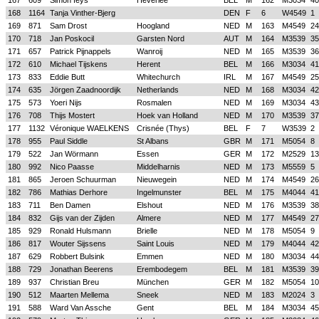
167
609
Simon feys
Heverlee
BEL
M
162
M3034
40
168
1164
Tanja Vinther-Bjerg
DEN
F
6
W4549
1
169
871
Sam Drost
Hoogland
NED
M
163
M4549
24
170
718
Jan Poskocil
Garsten Nord
AUT
M
164
M3539
35
171
657
Patrick Pijnappels
Wanroij
NED
M
165
M3539
36
172
610
Michael Tijskens
Herent
BEL
M
166
M3034
41
173
833
Eddie Butt
Whitechurch
IRL
M
167
M4549
25
174
635
Jörgen Zaadnoordijk
Netherlands
NED
M
168
M3034
42
175
573
Yoeri Nijs
Rosmalen
NED
M
169
M3034
43
176
708
Thijs Mostert
Hoek van Holland
NED
M
170
M3539
37
177
1132
Véronique WAELKENS
Crisnée (Thys)
BEL
F
7
W3539
2
178
955
Paul Siddle
St Albans
GBR
M
171
M5054
8
179
522
Jan Wörmann
Essen
GER
M
172
M2529
13
180
992
Nico Paasse
Middelharnis
NED
M
173
M5559
5
181
865
Jeroen Schuurman
Nieuwegein
NED
M
174
M4549
26
182
786
Mathias Derhore
Ingelmunster
BEL
M
175
M4044
41
183
711
Ben Damen
Elshout
NED
M
176
M3539
38
184
832
Gijs van der Zijden
Almere
NED
M
177
M4549
27
185
929
Ronald Hulsmann
Brielle
NED
M
178
M5054
9
186
817
Wouter Sijssens
Saint Louis
NED
M
179
M4044
42
187
629
Robbert Bulsink
Emmen
NED
M
180
M3034
44
188
729
Jonathan Beerens
Erembodegem
BEL
M
181
M3539
39
189
937
Christian Breu
München
GER
M
182
M5054
10
190
512
Maarten Mellema
Sneek
NED
M
183
M2024
3
191
588
Ward Van Assche
Gent
BEL
M
184
M3034
45