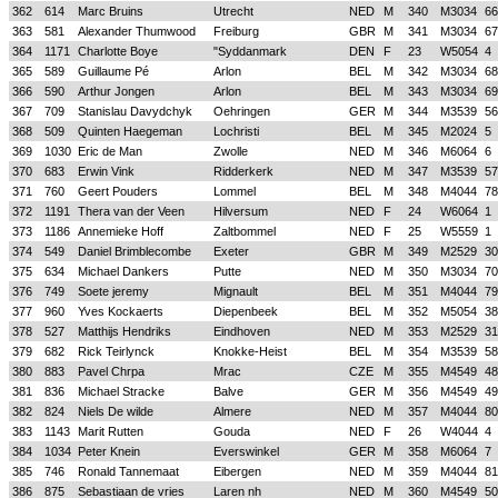
362
614
Marc Bruins
Utrecht
NED
M
340
M3034
66
363
581
Alexander Thumwood
Freiburg
GBR
M
341
M3034
67
364
1171
Charlotte Boye
"Syddanmark
DEN
F
23
W5054
4
365
589
Guillaume Pé
Arlon
BEL
M
342
M3034
68
366
590
Arthur Jongen
Arlon
BEL
M
343
M3034
69
367
709
Stanislau Davydchyk
Oehringen
GER
M
344
M3539
56
368
509
Quinten Haegeman
Lochristi
BEL
M
345
M2024
5
369
1030
Eric de Man
Zwolle
NED
M
346
M6064
6
370
683
Erwin Vink
Ridderkerk
NED
M
347
M3539
57
371
760
Geert Pouders
Lommel
BEL
M
348
M4044
78
372
1191
Thera van der Veen
Hilversum
NED
F
24
W6064
1
373
1186
Annemieke Hoff
Zaltbommel
NED
F
25
W5559
1
374
549
Daniel Brimblecombe
Exeter
GBR
M
349
M2529
30
375
634
Michael Dankers
Putte
NED
M
350
M3034
70
376
749
Soete jeremy
Mignault
BEL
M
351
M4044
79
377
960
Yves Kockaerts
Diepenbeek
BEL
M
352
M5054
38
378
527
Matthijs Hendriks
Eindhoven
NED
M
353
M2529
31
379
682
Rick Teirlynck
Knokke-Heist
BEL
M
354
M3539
58
380
883
Pavel Chrpa
Mrac
CZE
M
355
M4549
48
381
836
Michael Stracke
Balve
GER
M
356
M4549
49
382
824
Niels De wilde
Almere
NED
M
357
M4044
80
383
1143
Marit Rutten
Gouda
NED
F
26
W4044
4
384
1034
Peter Knein
Everswinkel
GER
M
358
M6064
7
385
746
Ronald Tannemaat
Eibergen
NED
M
359
M4044
81
386
875
Sebastiaan de vries
Laren nh
NED
M
360
M4549
50