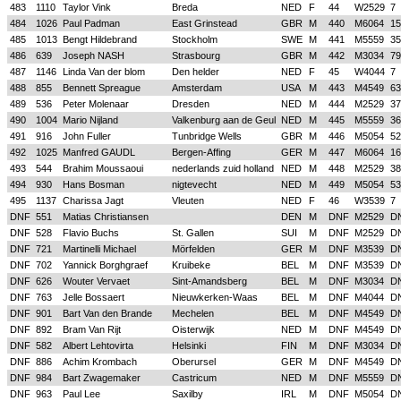
483
1110
Taylor Vink
Breda
NED
F
44
W2529
7
484
1026
Paul Padman
East Grinstead
GBR
M
440
M6064
15
485
1013
Bengt Hildebrand
Stockholm
SWE
M
441
M5559
35
486
639
Joseph NASH
Strasbourg
GBR
M
442
M3034
79
487
1146
Linda Van der blom
Den helder
NED
F
45
W4044
7
488
855
Bennett Spreague
Amsterdam
USA
M
443
M4549
63
489
536
Peter Molenaar
Dresden
NED
M
444
M2529
37
490
1004
Mario Nijland
Valkenburg aan de Geul
NED
M
445
M5559
36
491
916
John Fuller
Tunbridge Wells
GBR
M
446
M5054
52
492
1025
Manfred GAUDL
Bergen-Affing
GER
M
447
M6064
16
493
544
Brahim Moussaoui
nederlands zuid holland
NED
M
448
M2529
38
494
930
Hans Bosman
nigtevecht
NED
M
449
M5054
53
495
1137
Charissa Jagt
Vleuten
NED
F
46
W3539
7
DNF
551
Matias Christiansen
DEN
M
DNF
M2529
D
DNF
528
Flavio Buchs
St. Gallen
SUI
M
DNF
M2529
D
DNF
721
Martinelli Michael
Mörfelden
GER
M
DNF
M3539
D
DNF
702
Yannick Borghgraef
Kruibeke
BEL
M
DNF
M3539
D
DNF
626
Wouter Vervaet
Sint-Amandsberg
BEL
M
DNF
M3034
D
DNF
763
Jelle Bossaert
Nieuwkerken-Waas
BEL
M
DNF
M4044
D
DNF
901
Bart Van den Brande
Mechelen
BEL
M
DNF
M4549
D
DNF
892
Bram Van Rijt
Oisterwijk
NED
M
DNF
M4549
D
DNF
582
Albert Lehtovirta
Helsinki
FIN
M
DNF
M3034
D
DNF
886
Achim Krombach
Oberursel
GER
M
DNF
M4549
D
DNF
984
Bart Zwagemaker
Castricum
NED
M
DNF
M5559
D
DNF
963
Paul Lee
Saxilby
IRL
M
DNF
M5054
D