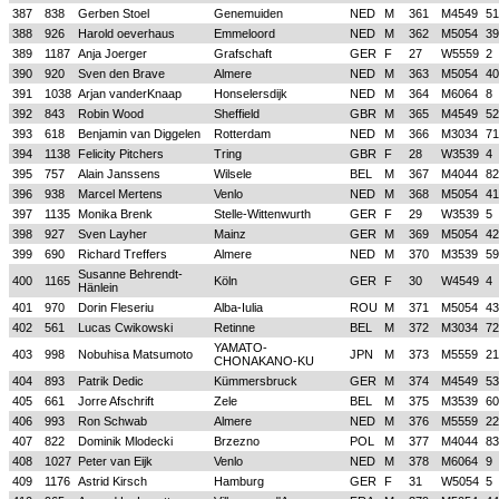
387
838
Gerben Stoel
Genemuiden
NED
M
361
M4549
51
388
926
Harold oeverhaus
Emmeloord
NED
M
362
M5054
39
389
1187
Anja Joerger
Grafschaft
GER
F
27
W5559
2
390
920
Sven den Brave
Almere
NED
M
363
M5054
40
391
1038
Arjan vanderKnaap
Honselersdijk
NED
M
364
M6064
8
392
843
Robin Wood
Sheffield
GBR
M
365
M4549
52
393
618
Benjamin van Diggelen
Rotterdam
NED
M
366
M3034
71
394
1138
Felicity Pitchers
Tring
GBR
F
28
W3539
4
395
757
Alain Janssens
Wilsele
BEL
M
367
M4044
82
396
938
Marcel Mertens
Venlo
NED
M
368
M5054
41
397
1135
Monika Brenk
Stelle-Wittenwurth
GER
F
29
W3539
5
398
927
Sven Layher
Mainz
GER
M
369
M5054
42
399
690
Richard Treffers
Almere
NED
M
370
M3539
59
Susanne Behrendt-
400
1165
Köln
GER
F
30
W4549
4
Hänlein
401
970
Dorin Fleseriu
Alba-Iulia
ROU
M
371
M5054
43
402
561
Lucas Cwikowski
Retinne
BEL
M
372
M3034
72
YAMATO-
403
998
Nobuhisa Matsumoto
JPN
M
373
M5559
21
CHONAKANO-KU
404
893
Patrik Dedic
Kümmersbruck
GER
M
374
M4549
53
405
661
Jorre Afschrift
Zele
BEL
M
375
M3539
60
406
993
Ron Schwab
Almere
NED
M
376
M5559
22
407
822
Dominik Mlodecki
Brzezno
POL
M
377
M4044
83
408
1027
Peter van Eijk
Venlo
NED
M
378
M6064
9
409
1176
Astrid Kirsch
Hamburg
GER
F
31
W5054
5