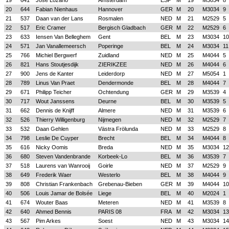
19
641
Jose Lozano
Ámsterdam
ESP
M
19
M3034
8
20
644
Fabian Nienhaus
Hannover
GER
M
20
M3034
9
21
537
Daan van der Lans
Rosmalen
NED
M
21
M2529
5
22
517
Eric Cramer
Bergisch Gladbach
GER
M
22
M2529
6
23
633
Iensen Van Belleghem
Gent
BEL
M
23
M3034
10
24
571
Jan Vanallemeersch
Poperinge
BEL
M
24
M3034
11
25
766
Michiel Bergwerf
Zuidland
NED
M
25
M4044
5
26
821
Hans Stoutjesdijk
ZIERIKZEE
NED
M
26
M4044
6
27
900
Jens de Kanter
Leiderdorp
NED
M
27
M5054
1
28
789
Linus Van Praet
Dendermonde
BEL
M
28
M4044
7
29
671
Philipp Teicher
Ochtendung
GER
M
29
M3539
4
30
717
Wout Janssens
Deurne
BEL
M
30
M3539
5
31
662
Dennis de Knijff
Almere
NED
M
31
M3539
6
32
526
Thierry Willigenburg
Nijmegen
NED
M
32
M2529
7
33
532
Daan Gehlen
Västra Frölunda
NED
M
33
M2529
8
34
798
Leslie De Cuyper
Brecht
BEL
M
34
M4044
8
35
616
Nicky Oomis
Breda
NED
M
35
M3034
12
36
680
Steven Vandenbrande
Korbeek-Lo
BEL
M
36
M3539
7
37
518
Laurens van Wanrooij
Goirle
NED
M
37
M2529
9
38
649
Frederik Waer
Westerlo
BEL
M
38
M4044
9
39
808
Christian Frankenbach
Grebenau-Bieben
GER
M
39
M4044
10
40
506
Louis Jamar de Bolsée
Liege
BEL
M
40
M2024
1
41
674
Wouter Baas
Meteren
NED
M
41
M3539
8
42
640
Ahmed Bennis
PARIS 08
FRA
M
42
M3034
13
43
567
Pim Arkes
Soest
NED
M
43
M3034
14