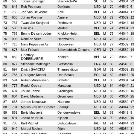
69
568
Tobias Spichiger
Starrkirch-Wil
SUI
M
69
M3034
22
70
846
Rob Pestman
Dokkum
NED
M
70
M4549
6
71
755
Jan Van De Wielle
Zele
BEL
M
71
M4044
17
72
655
Johan Postma
Almere
NED
M
72
M3539
12
73
737
Twan Van Schijndel
Riethoven
NED
M
73
M4044
18
74
598
Carl Vos
Mortsel
BEL
M
74
M3034
23
75
758
Benny De schrooder
Knokke-Heist
BEL
M
75
M4044
19
76
906
René de Vries
Heemskerk
NED
M
76
M5054
2
77
715
Niels Pepijn van As
Hoogeveen
NED
M
77
M3539
13
78
673
Max Frösch
Schwaebisch Gmuend
GER
M
78
M3539
14
Geoffrey
79
882
Knokke
BEL
M
79
M4549
7
DOBBELAERE
80
877
Stéphane Matzinger
Gerstheim
FRA
M
80
M4549
8
81
697
Dmitrij SAVICKIJ
Thames ditton
GBR
M
81
M3539
15
82
783
Grzegorz Knebel
Den Bosch
POL
M
82
M4044
20
83
594
Ruben Marynissen
Schoten
BEL
M
83
M3034
24
84
777
Roelof Oostra
Mantgum
NED
M
84
M4044
21
85
694
Jouke Janze
Groningen
NED
M
85
M3539
16
86
604
David Miedema
Groningen
NED
M
86
M3034
25
87
668
Jeroen Nestelaar
Haarlem
NED
M
87
M3539
17
88
731
Marius van den Bremer
Eemdijk
NED
M
88
M4044
22
89
889
Boris Muylaert
Denderwindeke
BEL
M
89
M4549
9
90
891
Josse de Bruin
Eijsden
NED
M
90
M4549
10
91
738
Karl Mitchell
Bishopstown
IRL
M
91
M4044
23
92
949
Marcel Boelen
Rijen
NED
M
92
M5054
3