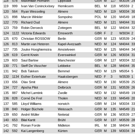
118
578
Maximilian Homann
Lippstadt
GER
M
117
M3034
29
119
999
Ivan Van Coninckxloey
Hemiksem
BEL
M
118
M5559
2
120
564
Ryan Wesseling
Almere
NED
M
119
M3034
30
121
898
Marcin Winkler
Sompolno
POL
M
120
M4549
18
122
770
Richard Oud
Almere
NED
M
121
M4044
31
123
759
Robin Deroeck
Zottegem
BEL
M
122
M4044
32
124
1122
Victoria Edwards
Emsworth
GBR
F
2
W3034
2
125
670
Christian ROSSOW
Berlin
GER
M
123
M3539
24
126
813
Martin van Heteren
Kapel-Avezaath
NED
M
124
M4044
33
127
735
Jouke Hooghiemstra
Amstelveen
NED
M
125
M4044
34
128
619
Gerrit Knein
Everswinkel
GER
M
126
M3034
31
129
603
Saul Barlow
Manchester
GBR
M
127
M3034
32
130
771
Steff De Visscher
Lebbeke
BEL
M
128
M4044
35
131
942
Bob Takken
Bemmel
NED
M
129
M5054
5
132
1134
Esther Exterkate
Haaksbergen
NED
F
3
W3539
1
133
656
Olav Smit
Almere
NED
M
130
M3539
25
134
727
Ajosha Pilot
Delbrück
GER
M
131
M3539
26
135
887
Michel Lamtink
Zwolle
NED
M
132
M4549
19
136
828
Corné De Frel
Tholen
NED
M
133
M4549
20
137
585
Lloyd Williams
norwich
GBR
M
134
M3034
33
138
840
Holger Büchele
Weissach
GER
M
135
M4549
21
139
650
André Müller
Nettetal
GER
M
136
M3539
27
140
653
Bilal Kartit
Brühl
GER
M
137
M3539
28
141
792
Ronan Forde
Midleton
IRL
M
138
M4044
36
142
592
Kai Langenberg
Kürten
GER
M
139
M3034
34