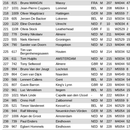
216
815
Bruno MANGIN
Massy
FRA
M
207
M4044
47
217
1031
Jean-Pierre Cuypers
Lommel
BEL
M
208
M6064
1
218
1009
Oliver Magdziarz
Hattingen
GER
M
209
M5559
7
219
605
Jeroen De Backer
Lokeren
BEL
M
210
M3034
51
220
1120
Eline Overduin
Utrecht
NED
F
10
W3034
4
221
1108
Olivia Stock
Leatherhead
GBR
F
11
W2529
2
222
778
Dmitry Nikolaev
Almere
NED
M
211
M4044
48
223
555
Niels Klement
Groningen
NED
M
212
M2529
15
224
790
Sander van Doorn
Hoogeloon
NED
M
213
M4044
49
Tim van
225
617
Houten
NED
M
214
M3034
52
Bergenhenegouwen
226
611
Tom Huijdts
AMSTERDAM
NED
M
215
M3034
53
227
742
Tony Sellwood
Almere
GBR
M
216
M4044
50
228
994
Bruno Van der Jeugt
Lochristi
BEL
M
217
M5559
8
229
864
Coen van Dijck
Naarden
NED
M
218
M4549
31
230
566
Lennert Callens
Gent
BEL
M
219
M3034
54
231
807
Gavin Barron
King's Lynn
GBR
M
220
M4044
51
232
961
Luc Vervekken
Itegem
BEL
M
221
M5054
15
233
1021
Mark Linde
Capelle aan den IJssel
-
M
222
M6064
2
234
985
Onno Hoff
Zaltbommel
NED
M
223
M5559
9
235
521
Timon Vandereet
Kessel-Lo
BEL
M
224
M2529
16
236
944
Ralf Minning
Neuenkirchen-Vörden
GER
M
225
M5054
16
237
1006
Arjan de Groot
Amsterdam
NED
M
226
M5559
10
238
739
Paul Enders
Eindhoven
NED
M
227
M4044
52
239
967
Egbert Hommels
Eindhoven
NED
M
228
M5054
17