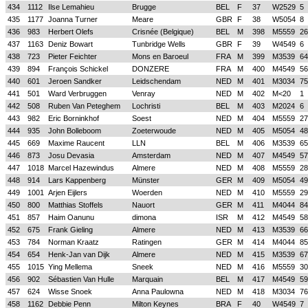
434
1112
Ilse Lemahieu
Brugge
BEL
F
37
W2529
5
435
1177
Joanna Turner
Meare
GBR
F
38
W5054
8
436
983
Herbert Olefs
Crisnée (Belgique)
BEL
M
398
M5559
26
437
1163
Deniz Bowart
Tunbridge Wells
GBR
F
39
W4549
6
438
723
Pieter Feichter
Mons en Baroeul
FRA
M
399
M3539
64
439
894
François Schickel
DONZERE
FRA
M
400
M4549
56
440
601
Jeroen Sandker
Leidschendam
NED
M
401
M3034
75
441
501
Ward Verbruggen
Venray
NED
M
402
M<20
1
442
508
Ruben Van Peteghem
Lochristi
BEL
M
403
M2024
6
443
982
Eric Borninkhof
Soest
NED
M
404
M5559
27
444
935
John Bolleboom
Zoeterwoude
NED
M
405
M5054
48
445
669
Maxime Raucent
LLN
BEL
M
406
M3539
65
446
873
Josu Devasia
Amsterdam
NED
M
407
M4549
57
447
1018
Marcel Hazewindus
Almere
NED
M
408
M5559
28
448
914
Lars Kappenberg
Münster
GER
M
409
M5054
49
449
1001
Arjen Eijlers
Woerden
NED
M
410
M5559
29
450
800
Matthias Stoffels
Nauort
GER
M
411
M4044
84
451
857
Haim Oanunu
dimona
ISR
M
412
M4549
58
452
675
Frank Gieling
Almere
NED
M
413
M3539
66
453
784
Norman Kraatz
Ratingen
GER
M
414
M4044
85
454
654
Henk-Jan van Dijk
Almere
NED
M
415
M3539
67
455
1015
Ying Mellema
Sneek
NED
M
416
M5559
30
456
902
Sébastien Van Hulle
Marquain
BEL
M
417
M4549
59
457
624
Wisse Snoek
Anna Paulowna
NED
M
418
M3034
76
458
1162
Debbie Penn
Milton Keynes
BRA
F
40
W4549
7