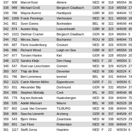
337
908
Marcel Kool
Almere
NED
M
318
M5054
36
338
989
Michael Groß
Bergisch Gladbach
GER
M
319
M5559
17
339
788
Wayne Averre
Hartlepool
GBR
M
320
M4044
72
340
1008
Frank Pennings
Vierhouten
NED
M
321
M5559
18
341
851
Sven Geens
Bonheiden
BEL
M
322
M4549
44
342
874
Austen King
Leavenheath
GBR
M
323
M4549
45
343
1022
Dietmar Cramer
Bergisch Gladbach
GER
M
324
M6064
5
344
762
Mircea Jianu
Bucharest
ROU
M
325
M4044
73
345
687
Floris koudenburg
Goutum
NED
M
326
M3539
55
346
986
Richard Wood
Leigh-on-Sea
GBR
M
327
M5559
19
347
977
Torsten Hanke
Kiel
GER
M
328
M5559
20
348
1172
Sandra Kleijn
Den Haag
NED
F
20
W5054
3
349
547
Roel van Linschoten
Gemert
NED
M
329
M2529
27
350
507
Thijs de Brie
Deventer
NED
M
330
M2024
4
351
796
Bert Lemmens
lommel
BEL
M
331
M4044
74
352
1121
Catrin Klemm-Möhn
Eppenbrunn
GER
F
21
W3034
5
353
931
Alexander Bily
Dortmund
GER
M
332
M5054
37
354
899
Stephen Mohally
Cork
IRL
M
333
M4549
46
355
779
Kaj ten Asbroek
Haaksbergen
NED
M
334
M4044
75
356
535
Adelin Massart
Wavre
BEL
M
335
M2529
28
357
802
Louis Van Gerwen
TILBURG
NED
M
336
M4044
76
358
869
Sascha Lienerth
Arzberg
GER
M
337
M4549
47
359
543
Bjorn Vinke
Zwartsluis
NED
M
338
M2529
29
360
801
Jan Floor
Rotterdam
NED
M
339
M4044
77
361
1117
Steffi Jorna
Haarlem
NED
F
22
W3034
6