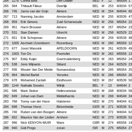
264
1179
Corina Bots
Den Dolder
NED
F
12
W5054
1
265
584
Thibault Filieux
Deerlijk
BEL
M
253
M3034
57
266
745
Jarno van der Grijn
Almere
NED
M
254
M4044
60
267
713
Nanning Jacobs
Amsterdam
NED
M
255
M3539
47
268
959
Erik Simons
Zuid-Scharwoude
NED
M
256
M5054
22
269
951
Harm Brouwer
Almere
NED
M
257
M5054
23
270
531
Stan Damen
Utrecht
NED
M
258
M2529
22
271
651
Erik Schopman
Almere
NED
M
259
M3539
48
272
1005
Aschwin IJzendoorn
Rozenburg
NED
M
260
M5559
12
273
677
Joost Wassink
APELDOORN
NED
M
261
M3539
49
274
1003
Ton Os
Poortvliet
NED
M
262
M5559
13
275
907
Eddy Kuijer
Geertruidenberg
NED
M
263
M5054
24
276
538
Jens Wijnants
Sittard
NED
M
264
M2529
23
277
936
Wouter Van Der Meide
Numansdorp
NED
M
265
M5054
25
278
964
Michel Barbé
Yerseke
NED
M
266
M5054
26
279
678
Mohamed Zardah
Eindhoven
NED
M
267
M3539
50
280
1144
Nathalie Snoeks
Wilrijk
BEL
F
13
W4044
2
281
586
Mark Stoker
Hellevoetsluis
NED
M
268
M3034
58
282
849
Johan van Dam
Middelharnis
NED
M
269
M4549
34
283
768
Tonny van der Have
Halsteren
NED
M
270
M4044
61
284
698
Thomas Horst
Birkenheide
GER
M
271
M3539
51
285
740
Ruben van den Boogert
Almere
NED
M
272
M4044
62
286
652
Maurice Van der Linden
Arnhem
NED
M
273
M3539
52
287
996
Nick KENYON-MUIR
Ware
GBR
M
274
M5559
14
288
940
Gidi Prego
zoran
ISR
M
275
M5054
27