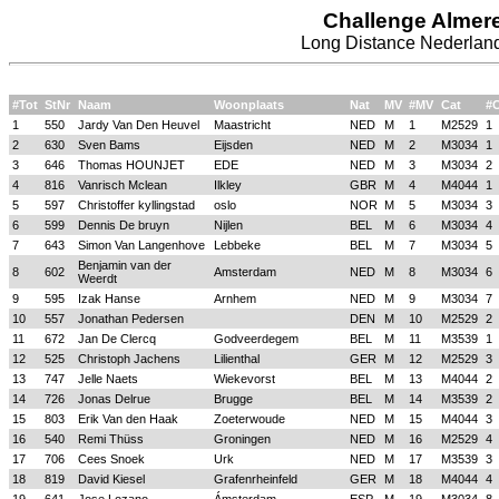
Challenge Almer
Long Distance Nederland
#Tot
StNr
Naam
Woonplaats
Nat
MV
#MV
Cat
#C
1
550
Jardy Van Den Heuvel
Maastricht
NED
M
1
M2529
1
2
630
Sven Bams
Eijsden
NED
M
2
M3034
1
3
646
Thomas HOUNJET
EDE
NED
M
3
M3034
2
4
816
Vanrisch Mclean
Ilkley
GBR
M
4
M4044
1
5
597
Christoffer kyllingstad
oslo
NOR
M
5
M3034
3
6
599
Dennis De bruyn
Nijlen
BEL
M
6
M3034
4
7
643
Simon Van Langenhove
Lebbeke
BEL
M
7
M3034
5
Benjamin van der
8
602
Amsterdam
NED
M
8
M3034
6
Weerdt
9
595
Izak Hanse
Arnhem
NED
M
9
M3034
7
10
557
Jonathan Pedersen
DEN
M
10
M2529
2
11
672
Jan De Clercq
Godveerdegem
BEL
M
11
M3539
1
12
525
Christoph Jachens
Lilienthal
GER
M
12
M2529
3
13
747
Jelle Naets
Wiekevorst
BEL
M
13
M4044
2
14
726
Jonas Delrue
Brugge
BEL
M
14
M3539
2
15
803
Erik Van den Haak
Zoeterwoude
NED
M
15
M4044
3
16
540
Remi Thüss
Groningen
NED
M
16
M2529
4
17
706
Cees Snoek
Urk
NED
M
17
M3539
3
18
819
David Kiesel
Grafenrheinfeld
GER
M
18
M4044
4