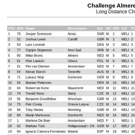
Challenge Almer
Long Distance Cha
#Tot
StNr
Naam
Woonplaats
Nat
MV
#MV
Cat
#C
1
79
Jesper Svensson
Arsta
SWE
M
1
MELI
1
2
52
Joshua Lewis
Cardiff
GBR
M
2
MELI
2
3
63
Lars Lomholt
DEN
M
3
MELI
3
4
77
Ognjen Stojanovic
Novi Sad
SRB
M
4
MELI
4
5
80
Milan Brons
Almere
NED
M
5
MELI
5
6
61
Piotr Lawicki
Obora
POL
M
6
MELI
6
7
51
Pim van Diemen
Amsterdam
NED
M
7
MELI
7
8
54
Kieran Storch
Teneriffe
AUS
M
8
MELI
8
9
71
Lukasz Wojt
Gerbrunn
GER
M
9
MELI
9
10
55
Bastian Peitersen
DEN
M
10
MELI
10
11
64
Robert de Korte
Maastricht
NED
M
11
MELI
11
12
74
Tomáš Renc
Slaný
CZE
M
12
MELI
12
13
56
Benjamin Goodfellow
Wrexham
GBR
M
13
MELI
13
14
75
Petr Cívela
Orlová-Lutyne
CZE
M
14
MELI
14
15
66
Toby Nisbet
Worthing
GBR
M
15
MELI
15
16
69
Marijn Markusse
Dordrecht
NED
M
16
MELI
16
17
1
Marlene De Boer
Amsterdam
NED
F
1
WELI
1
18
62
Mathias Türk
Heiligenstadt i. Ofr.
GER
M
17
MELI
17
19
60
Ignacio Cabrera Fernández
Madrid
ESP
M
18
MELI
18