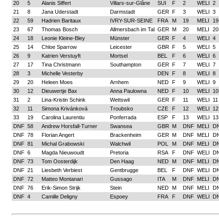
20
5
Alanis Siffert
Villars-sur-Glâne
SUI
F
2
WELI
2
21
8
Jana Uderstadt
Darmstadt
GER
F
3
WELI
3
22
59
Hadrien Baritaux
IVRY-SUR-SEINE
FRA
M
19
MELI
19
23
67
Thomas Bosch
Allmersbach im Tal
GER
M
20
MELI
20
24
18
Leonie Kleine-Bley
Münster
GER
F
4
WELI
4
25
14
Chloe Sparrow
Leicester
GBR
F
5
WELI
5
26
9
Katrien Verstuyft
Mortsel
BEL
F
6
WELI
6
27
17
Tina Christmann
Southampton
GER
F
7
WELI
7
28
3
Michelle Vesterby
DEN
F
8
WELI
8
29
20
Heleen Moes
Arnhem
NED
F
9
WELI
9
30
12
Dieuwertje Bax
Anna Paulowna
NED
F
10
WELI
10
31
2
Lina-Kristin Schink
Wettswil
GER
F
11
WELI
11
32
11
Simona Krivánková
Troubsko
CZE
F
12
WELI
12
33
19
Carolina Laurentiu
Ponferrada
ESP
F
13
WELI
13
DNF
58
Andrew Horsfall-Turner
Swansea
GBR
M
DNF
MELI
D
DNF
78
Florian Angert
Brackenheim
GER
M
DNF
MELI
D
DNF
81
Michal Grabowski
Walchwil
POL
M
DNF
MELI
D
DNF
6
Magda Nieuwoudt
Pretoria
RSA
F
DNF
WELI
D
DNF
73
Tom Oosterdijk
Den Haag
NED
M
DNF
MELI
D
DNF
21
Liesbeth Verbiest
Gentbrugge
BEL
F
DNF
WELI
D
DNF
72
Matteo Montanari
Gussago
ITA
M
DNF
MELI
D
DNF
76
Erik-Simon Strijk
Stein
NED
M
DNF
MELI
D
DNF
4
Camille Deligny
Espoey
FRA
F
DNF
WELI
D