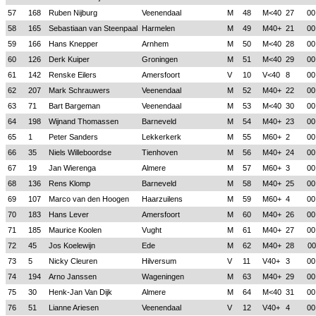
57
168
Ruben Nijburg
Veenendaal
M
48
M<40
27
00
58
165
Sebastiaan van Steenpaal
Harmelen
M
49
M40+
21
00
59
166
Hans Knepper
Arnhem
M
50
M<40
28
00
60
126
Derk Kuiper
Groningen
M
51
M<40
29
00
61
142
Renske Eilers
Amersfoort
V
10
V<40
8
00
62
207
Mark Schrauwers
Veenendaal
M
52
M40+
22
00
63
71
Bart Bargeman
Veenendaal
M
53
M<40
30
00
64
198
Wijnand Thomassen
Barneveld
M
54
M40+
23
00
65
1
Peter Sanders
Lekkerkerk
M
55
M60+
2
00
66
35
Niels Willeboordse
Tienhoven
M
56
M40+
24
00
67
19
Jan Wierenga
Almere
M
57
M60+
3
00
68
136
Rens Klomp
Barneveld
M
58
M40+
25
00
69
107
Marco van den Hoogen
Haarzuilens
M
59
M60+
4
00
70
183
Hans Lever
Amersfoort
M
60
M40+
26
00
71
185
Maurice Koolen
Vught
M
61
M40+
27
00
72
45
Jos Koelewijn
Ede
M
62
M40+
28
00
73
5
Nicky Cleuren
Hilversum
V
11
V40+
3
00
74
194
Arno Janssen
Wageningen
M
63
M40+
29
00
75
30
Henk-Jan Van Dijk
Almere
M
64
M<40
31
00
76
51
Lianne Ariesen
Veenendaal
V
12
V40+
4
00