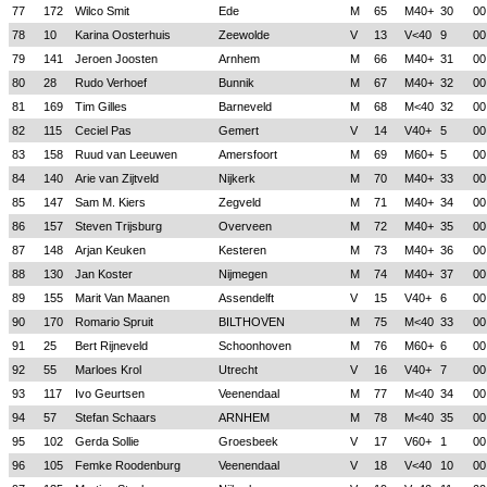
77
172
Wilco Smit
Ede
M
65
M40+
30
00
78
10
Karina Oosterhuis
Zeewolde
V
13
V<40
9
00
79
141
Jeroen Joosten
Arnhem
M
66
M40+
31
00
80
28
Rudo Verhoef
Bunnik
M
67
M40+
32
00
81
169
Tim Gilles
Barneveld
M
68
M<40
32
00
82
115
Ceciel Pas
Gemert
V
14
V40+
5
00
83
158
Ruud van Leeuwen
Amersfoort
M
69
M60+
5
00
84
140
Arie van Zijtveld
Nijkerk
M
70
M40+
33
00
85
147
Sam M. Kiers
Zegveld
M
71
M40+
34
00
86
157
Steven Trijsburg
Overveen
M
72
M40+
35
00
87
148
Arjan Keuken
Kesteren
M
73
M40+
36
00
88
130
Jan Koster
Nijmegen
M
74
M40+
37
00
89
155
Marit Van Maanen
Assendelft
V
15
V40+
6
00
90
170
Romario Spruit
BILTHOVEN
M
75
M<40
33
00
91
25
Bert Rijneveld
Schoonhoven
M
76
M60+
6
00
92
55
Marloes Krol
Utrecht
V
16
V40+
7
00
93
117
Ivo Geurtsen
Veenendaal
M
77
M<40
34
00
94
57
Stefan Schaars
ARNHEM
M
78
M<40
35
00
95
102
Gerda Sollie
Groesbeek
V
17
V60+
1
00
96
105
Femke Roodenburg
Veenendaal
V
18
V<40
10
00