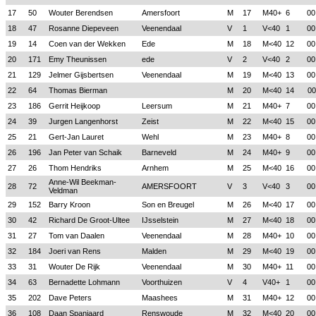
17
50
Wouter Berendsen
Amersfoort
M
17
M40+
6
00
18
47
Rosanne Diepeveen
Veenendaal
V
1
V<40
1
00
19
14
Coen van der Wekken
Ede
M
18
M<40
12
00
20
171
Emy Theunissen
ede
V
2
V<40
2
00
21
129
Jelmer Gijsbertsen
Veenendaal
M
19
M<40
13
00
22
64
Thomas Bierman
M
20
M<40
14
00
23
186
Gerrit Heijkoop
Leersum
M
21
M40+
7
00
24
39
Jurgen Langenhorst
Zeist
M
22
M<40
15
00
25
21
Gert-Jan Lauret
Wehl
M
23
M40+
8
00
26
196
Jan Peter van Schaik
Barneveld
M
24
M40+
9
00
27
26
Thom Hendriks
Arnhem
M
25
M<40
16
00
Anne-Wil Beekman-
28
72
AMERSFOORT
V
3
V<40
3
00
Veldman
29
152
Barry Kroon
Son en Breugel
M
26
M<40
17
00
30
42
Richard De Groot-Ultee
IJsselstein
M
27
M<40
18
00
31
27
Tom van Daalen
Veenendaal
M
28
M40+
10
00
32
184
Joeri van Rens
Malden
M
29
M<40
19
00
33
31
Wouter De Rijk
Veenendaal
M
30
M40+
11
00
34
63
Bernadette Lohmann
Voorthuizen
V
4
V40+
1
00
35
202
Dave Peters
Maashees
M
31
M40+
12
00
36
108
Daan Spanjaard
Renswoude
M
32
M<40
20
00