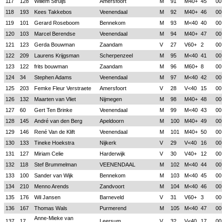
117
128
Willem Struijs
Amersfoort
M
91
M40+
45
00
118
193
Kees Takkebos
Veenendaal
M
92
M40+
46
00
119
101
Gerard Roseboom
Bennekom
M
93
M<40
40
00
120
103
Marcel Berendse
Veenendaal
M
94
M40+
47
00
121
123
Gerda Bouwman
Zaandam
V
27
V60+
2
00
122
209
Laurens Krijgsman
Scherpenzeel
M
95
M<40
41
00
123
122
frits bouwman
Zaandam
M
96
M60+
8
00
124
34
Stephen Adams
Veenendaal
M
97
M<40
42
00
125
203
Femke Fleur Verstraete
Amersfoort
V
28
V<40
15
00
126
132
Maarten van Vliet
Nijmegen
M
98
M40+
48
00
127
60
Gert Ten Brinke
Veenendaal
M
99
M<40
43
00
128
145
André van den Berg
Apeldoorn
M
100
M40+
49
00
129
146
René Van de Klift
Veenendaal
M
101
M40+
50
00
130
133
Tineke Hoekstra
Nijkerk
V
29
V<40
16
00
131
127
Miriam Celie
Harderwijk
V
30
V40+
12
00
132
118
Stef Brummelman
VEENENDAAL
M
102
M<40
44
00
133
100
Sander van Wijk
Bennekom
M
103
M<40
45
00
134
210
Menno Arends
Zandvoort
M
104
M<40
46
00
135
176
Wil Jansen
Barneveld
V
31
V60+
3
00
136
167
Thomas Wals
Purmerend
M
105
M<40
47
00
Anne-Mieke van
137
17
Leersum
V
32
V<40
17
00