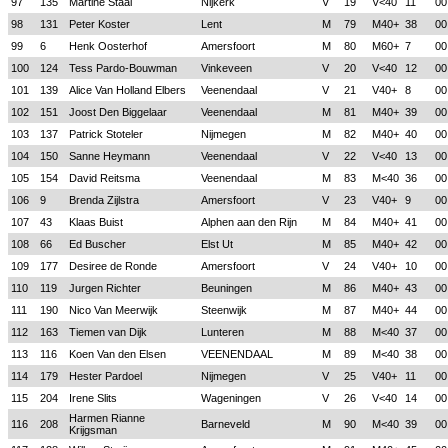
97
135
Martine Staal
Nijkerk
V
19
V<40
11
00
98
131
Peter Koster
Lent
M
79
M40+
38
00
99
6
Henk Oosterhof
Amersfoort
M
80
M60+
7
00
100
124
Tess Pardo-Bouwman
Vinkeveen
V
20
V<40
12
00
101
139
Alice Van Holland Elbers
Veenendaal
V
21
V40+
8
00
102
151
Joost Den Biggelaar
Veenendaal
M
81
M40+
39
00
103
137
Patrick Stoteler
Nijmegen
M
82
M40+
40
00
104
150
Sanne Heymann
Veenendaal
V
22
V<40
13
00
105
154
David Reitsma
Veenendaal
M
83
M<40
36
00
106
9
Brenda Zijlstra
Amersfoort
V
23
V40+
9
00
107
43
Klaas Buist
Alphen aan den Rijn
M
84
M40+
41
00
108
66
Ed Buscher
Elst Ut
M
85
M40+
42
00
109
177
Desiree de Ronde
Amersfoort
V
24
V40+
10
00
110
119
Jurgen Richter
Beuningen
M
86
M40+
43
00
111
190
Nico Van Meerwijk
Steenwijk
M
87
M40+
44
00
112
163
Tiemen van Dijk
Lunteren
M
88
M<40
37
00
113
116
Koen Van den Elsen
VEENENDAAL
M
89
M<40
38
00
114
179
Hester Pardoel
Nijmegen
V
25
V40+
11
00
115
204
Irene Slits
Wageningen
V
26
V<40
14
00
Harmen Rianne
116
208
Barneveld
M
90
M<40
39
00
Krijgsman