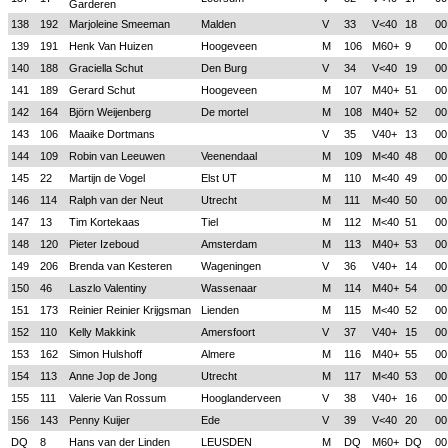
Garderen
138
192
Marjoleine Smeeman
Malden
V
33
V<40
18
00
139
191
Henk Van Huizen
Hoogeveen
M
106
M60+
9
00
140
188
Graciella Schut
Den Burg
V
34
V<40
19
00
141
189
Gerard Schut
Hoogeveen
M
107
M40+
51
00
142
164
Björn Weijenberg
De mortel
M
108
M40+
52
00
143
106
Maaike Dortmans
V
35
V40+
13
00
144
109
Robin van Leeuwen
Veenendaal
M
109
M<40
48
00
145
22
Martijn de Vogel
Elst UT
M
110
M<40
49
00
146
114
Ralph van der Neut
Utrecht
M
111
M<40
50
00
147
13
Tim Kortekaas
Tiel
M
112
M<40
51
00
148
120
Pieter Izeboud
Amsterdam
M
113
M40+
53
00
149
206
Brenda van Kesteren
Wageningen
V
36
V40+
14
00
150
46
Laszlo Valentiny
Wassenaar
M
114
M40+
54
00
151
173
Reinier Reinier Krijgsman
Lienden
M
115
M<40
52
00
152
110
Kelly Makkink
Amersfoort
V
37
V40+
15
00
153
162
Simon Hulshoff
Almere
M
116
M40+
55
00
154
113
Anne Jop de Jong
Utrecht
M
117
M<40
53
00
155
111
Valerie Van Rossum
Hooglanderveen
V
38
V40+
16
00
156
143
Penny Kuijer
Ede
V
39
V<40
20
00
DQ
8
Hans van der Linden
LEUSDEN
M
DQ
M60+
DQ
00