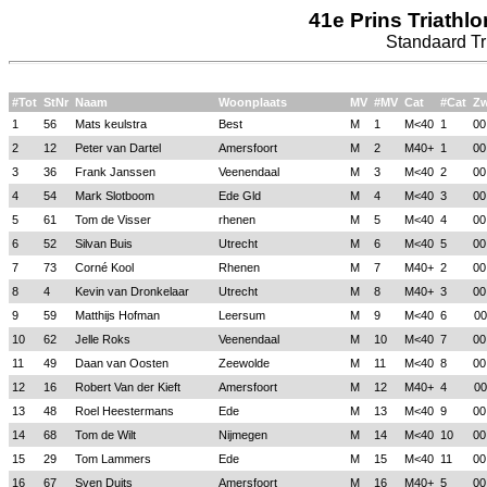
41e Prins Triathl
Standaard Tri
#Tot
StNr
Naam
Woonplaats
MV
#MV
Cat
#Cat
Z
1
56
Mats keulstra
Best
M
1
M<40
1
00
2
12
Peter van Dartel
Amersfoort
M
2
M40+
1
00
3
36
Frank Janssen
Veenendaal
M
3
M<40
2
00
4
54
Mark Slotboom
Ede Gld
M
4
M<40
3
00
5
61
Tom de Visser
rhenen
M
5
M<40
4
00
6
52
Silvan Buis
Utrecht
M
6
M<40
5
00
7
73
Corné Kool
Rhenen
M
7
M40+
2
00
8
4
Kevin van Dronkelaar
Utrecht
M
8
M40+
3
00
9
59
Matthijs Hofman
Leersum
M
9
M<40
6
00
10
62
Jelle Roks
Veenendaal
M
10
M<40
7
00
11
49
Daan van Oosten
Zeewolde
M
11
M<40
8
00
12
16
Robert Van der Kieft
Amersfoort
M
12
M40+
4
00
13
48
Roel Heestermans
Ede
M
13
M<40
9
00
14
68
Tom de Wilt
Nijmegen
M
14
M<40
10
00
15
29
Tom Lammers
Ede
M
15
M<40
11
00
16
67
Sven Duits
Amersfoort
M
16
M40+
5
00