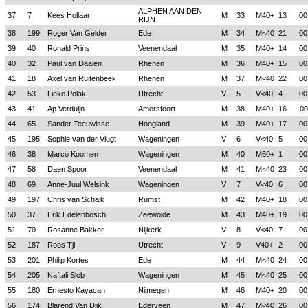
ALPHEN AAN DEN
37
7
Kees Hollaar
M
33
M40+
13
00
RIJN
38
199
Roger Van Gelder
Ede
M
34
M<40
21
00
39
40
Ronald Prins
Veenendaal
M
35
M40+
14
00
40
32
Paul van Daalen
Rhenen
M
36
M40+
15
00
41
18
Axel van Ruitenbeek
Rhenen
M
37
M<40
22
00
42
53
Lieke Polak
Utrecht
V
5
V<40
4
00
43
41
Ap Verduijn
Amersfoort
M
38
M40+
16
00
44
65
Sander Teeuwisse
Hoogland
M
39
M40+
17
00
45
195
Sophie van der Vlugt
Wageningen
V
6
V<40
5
00
46
38
Marco Koomen
Wageningen
M
40
M60+
1
00
47
58
Daen Spoor
Veenendaal
M
41
M<40
23
00
48
69
Anne-Juul Welsink
Wageningen
V
7
V<40
6
00
49
197
Chris van Schaik
Rumst
M
42
M40+
18
00
50
37
Erik Edelenbosch
Zeewolde
M
43
M40+
19
00
51
70
Rosanne Bakker
Nijkerk
V
8
V<40
7
00
52
187
Roos Tji
Utrecht
V
9
V40+
2
00
53
201
Philip Kortes
Ede
M
44
M<40
24
00
54
205
Naftali Slob
Wageningen
M
45
M<40
25
00
55
180
Ernesto Kayacan
Nijmegen
M
46
M40+
20
00
56
174
Blarend Van Dijk
Ederveen
M
47
M<40
26
00