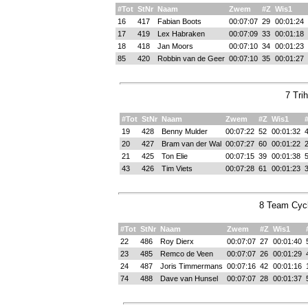
#Tot
StNr
Naam
Zwem
#Z
Wis1
16
417
Fabian Boots
00:07:07
29
00:01:24
17
419
Lex Habraken
00:07:09
33
00:01:18
18
418
Jan Moors
00:07:10
34
00:01:23
85
420
Robbin van de Geer
00:07:10
35
00:01:27
7 Trih
#Tot
StNr
Naam
Zwem
#Z
Wis1
19
428
Benny Mulder
00:07:22
52
00:01:32
20
427
Bram van der Wal
00:07:27
60
00:01:22
21
425
Ton Elie
00:07:15
39
00:01:38
43
426
Tim Viets
00:07:28
61
00:01:23
8 Team Cycl
#Tot
StNr
Naam
Zwem
#Z
Wis1
22
486
Roy Dierx
00:07:07
27
00:01:40
23
485
Remco de Veen
00:07:07
26
00:01:29
24
487
Joris Timmermans
00:07:16
42
00:01:16
74
488
Dave van Hunsel
00:07:07
28
00:01:37