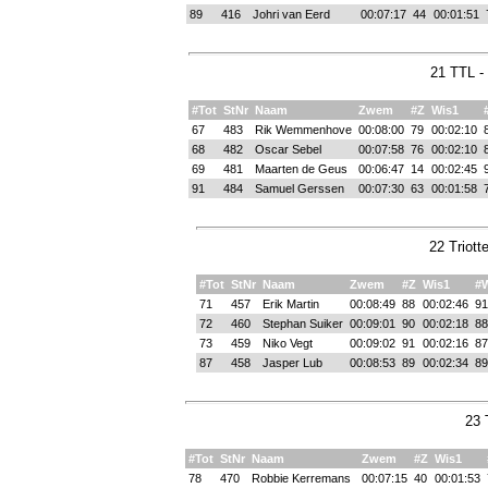
89
416
Johri van Eerd
00:07:17
44
00:01:51
21 TTL -
#Tot
StNr
Naam
Zwem
#Z
Wis1
67
483
Rik Wemmenhove
00:08:00
79
00:02:10
68
482
Oscar Sebel
00:07:58
76
00:02:10
69
481
Maarten de Geus
00:06:47
14
00:02:45
91
484
Samuel Gerssen
00:07:30
63
00:01:58
22 Triott
#Tot
StNr
Naam
Zwem
#Z
Wis1
#
71
457
Erik Martin
00:08:49
88
00:02:46
91
72
460
Stephan Suiker
00:09:01
90
00:02:18
88
73
459
Niko Vegt
00:09:02
91
00:02:16
87
87
458
Jasper Lub
00:08:53
89
00:02:34
89
23 
#Tot
StNr
Naam
Zwem
#Z
Wis1
78
470
Robbie Kerremans
00:07:15
40
00:01:53