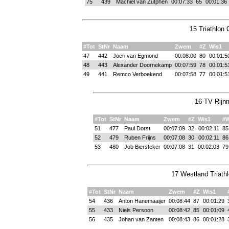
75
439
Machiel van Zutphen
00:07:33
65
00:01:36
15 Triathlon 
#Tot
StNr
Naam
Zwem
#Z
Wis1
47
442
Joeri van Egmond
00:08:00
80
00:01:5
48
443
Alexander Doornekamp
00:07:59
78
00:01:5
49
441
Remco Verboekend
00:07:58
77
00:01:5
16 TV Rijn
#Tot
StNr
Naam
Zwem
#Z
Wis1
#
51
477
Paul Dorst
00:07:09
32
00:02:11
85
52
479
Ruben Frijns
00:07:08
30
00:02:11
86
53
480
Job Biersteker
00:07:08
31
00:02:03
79
17 Westland Triathl
#Tot
StNr
Naam
Zwem
#Z
Wis1
54
436
Anton Hanemaaijer
00:08:44
87
00:01:29
55
433
Niels Persoon
00:08:42
85
00:01:09
56
435
Johan van Zanten
00:08:43
86
00:01:28