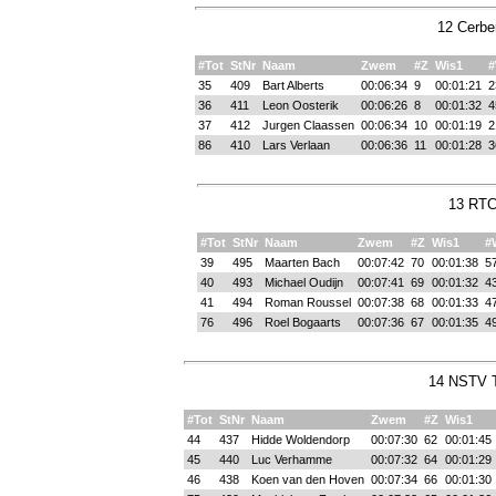
12 Cerbe
#Tot
StNr
Naam
Zwem
#Z
Wis1
#
35
409
Bart Alberts
00:06:34
9
00:01:21
2
36
411
Leon Oosterik
00:06:26
8
00:01:32
4
37
412
Jurgen Claassen
00:06:34
10
00:01:19
2
86
410
Lars Verlaan
00:06:36
11
00:01:28
3
13 RTC
#Tot
StNr
Naam
Zwem
#Z
Wis1
#
39
495
Maarten Bach
00:07:42
70
00:01:38
5
40
493
Michael Oudijn
00:07:41
69
00:01:32
4
41
494
Roman Roussel
00:07:38
68
00:01:33
4
76
496
Roel Bogaarts
00:07:36
67
00:01:35
4
14 NSTV T
#Tot
StNr
Naam
Zwem
#Z
Wis1
44
437
Hidde Woldendorp
00:07:30
62
00:01:45
45
440
Luc Verhamme
00:07:32
64
00:01:29
46
438
Koen van den Hoven
00:07:34
66
00:01:30