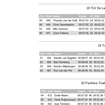
18 TLV De Lan
#Tot
StNr
Naam
Zwem
#Z
Wis1
58
445
Thomas van der Kolk
00:07:01
19
00:01:21
60
446
Chris Steenbakker
00:07:02
22
00:01:22
61
448
Milo Janssen
00:07:02
23
00:01:05
88
447
Cees Frikkee
00:07:05
25
00:01:43
19 Tr
#Tot
StNr
Naam
Zwem
#Z
Wis1
57
465
Sander van Eggelen
00:08:07
84
00:01:40
62
466
Bart Somberg
00:08:06
83
00:02:02
63
468
Remko Wijnbergen
00:08:06
82
00:01:38
81
467
Ron van der Pol
00:08:05
81
00:01:43
20 Panthera Triat
#Tot
StNr
Naam
Zwem
#Z
Wis1
64
413
Emile Manni
00:07:18
46
00:01:36
65
414
Henk Ruijssenaars
00:07:19
48
00:01:36
66
415
Ivan Timmers
00:07:19
50
00:01:46