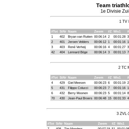
Team triath
1e Divisie Zu
1 TV 
#Tot
StNr
Naam
Zwem
#Z
Wis1
1
402
Bryan van Rutten
00:06:14
2
00:01:28
3
2
401
Jeroen Velders
00:06:12
1
00:01:16
1
3
403
René Verheij
00:06:16
4
00:01:27
3
42
404
Lennard Böge
00:06:14
3
00:01:13
7
2 TC M
#Tot
StNr
Naam
Zwem
#Z
Wis1
4
429
Giel Meesen
00:06:23
6
00:01:19
2
5
431
Filippo Colucci
00:06:23
7
00:01:16
1
6
432
Berry Moonen
00:06:23
5
00:01:14
8
70
430
Jean-Paul Broers
00:06:48
15
00:01:33
4
3 ZVL-1
#Tot
StNr
Naam
Zwem
#Z
Wis1
7
408
Tim Manders
00:07:19
51
00:01:0