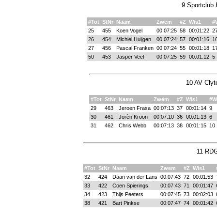
9 Sportclub 
#Tot
StNr
Naam
Zwem
#Z
Wis1
#
25
455
Koen Vogel
00:07:25
58
00:01:22
2
26
454
Michiel Huijgen
00:07:24
57
00:01:16
1
27
456
Pascal Franken
00:07:24
55
00:01:18
1
50
453
Jasper Veel
00:07:25
59
00:01:12
5
10 AV Clyt
#Tot
StNr
Naam
Zwem
#Z
Wis1
#W
29
463
Jeroen Frasa
00:07:13
37
00:01:14
9
30
461
Jorèn Kroon
00:07:10
36
00:01:13
6
31
462
Chris Webb
00:07:13
38
00:01:15
10
11 RDG
#Tot
StNr
Naam
Zwem
#Z
Wis1
32
424
Daan van der Lans
00:07:43
72
00:01:53
33
422
Coen Spierings
00:07:43
71
00:01:47
34
423
Thijs Peeters
00:07:45
73
00:02:03
38
421
Bart Pinkse
00:07:47
74
00:01:42