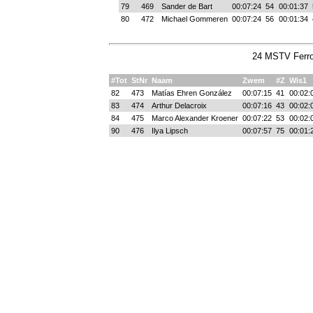
79
469
Sander de Bart
00:07:24
54
00:01:37
80
472
Michael Gommeren
00:07:24
56
00:01:34
24 MSTV Ferro
#Tot
StNr
Naam
Zwem
#Z
Wis1
82
473
Matías Ehren González
00:07:15
41
00:02:
83
474
Arthur Delacroix
00:07:16
43
00:02:
84
475
Marco Alexander Kroener
00:07:22
53
00:02:
90
476
Ilya Lipsch
00:07:57
75
00:01: