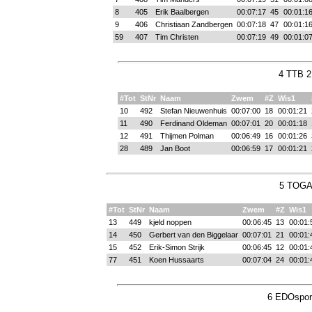
8
405
Erik Baalbergen
00:07:17
45
00:01:1
9
406
Christiaan Zandbergen
00:07:18
47
00:01:1
59
407
Tim Christen
00:07:19
49
00:01:0
4 TTB 2
#Tot
StNr
Naam
Zwem
#Z
Wis1
10
492
Stefan Nieuwenhuis
00:07:00
18
00:01:21
11
490
Ferdinand Oldeman
00:07:01
20
00:01:18
12
491
Thijmen Polman
00:06:49
16
00:01:26
28
489
Jan Boot
00:06:59
17
00:01:21
5 TOGA 
#Tot
StNr
Naam
Zwem
#Z
Wis1
13
449
kjeld noppen
00:06:45
13
00:01:
14
450
Gerbert van den Biggelaar
00:07:01
21
00:01:
15
452
Erik-Simon Strijk
00:06:45
12
00:01:
77
451
Koen Hussaarts
00:07:04
24
00:01:
6 EDOsport