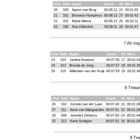
#Tot
StNr
Naam
Zwem
#Z
Wis1
20
329
Agnes van Brug
00:08:12
22
00:01:55
21
331
Bronwyn Humphrys
00:08:13
27
00:01:43
22
332
Marliz Altena
00:08:13
25
00:02:11
53
330
Noa Oldenhof
00:08:11
20
00:01:47
7 AV Imp
#Tot
StNr
Naam
Zwem
#Z
Wis1
23
314
Jantina Kooistra
00:07:56
17
00:01:4
24
313
Brenda de Jong
00:07:57
18
00:01:3
25
315
Willemien van der Kruijt
00:07:59
19
00:01:4
8 Tritea
#Tot
StNr
Naam
Zwem
#Z
Wis1
26
310
Jorinde van der Laan
00:07:48
13
00:01:26
27
311
Anne van Wijngaarden
00:07:51
15
00:01:26
28
309
Jenneke Deelstra
00:07:50
14
00:01:44
32
312
Karla Schipper
00:07:52
16
00:01:28
9 Tri