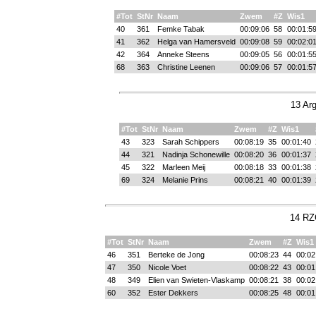
#Tot
StNr
Naam
Zwem
#Z
Wis1
40
361
Femke Tabak
00:09:06
58
00:01:5
41
362
Helga van Hamersveld
00:09:08
59
00:02:0
42
364
Anneke Steens
00:09:05
56
00:01:5
68
363
Christine Leenen
00:09:06
57
00:01:5
13 Arg
#Tot
StNr
Naam
Zwem
#Z
Wis1
43
323
Sarah Schippers
00:08:19
35
00:01:40
44
321
Nadinja Schonewille
00:08:20
36
00:01:37
45
322
Marleen Meij
00:08:18
33
00:01:38
69
324
Melanie Prins
00:08:21
40
00:01:39
14 RZ
#Tot
StNr
Naam
Zwem
#Z
Wis1
46
351
Berteke de Jong
00:08:23
44
00:02
47
350
Nicole Voet
00:08:22
43
00:01
48
349
Elien van Swieten-Vlaskamp
00:08:21
38
00:02
60
352
Ester Dekkers
00:08:25
48
00:01