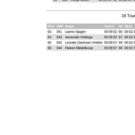
18 Tria
#Tot
StNr
Naam
Zwem
#Z
Wis1
63
341
Lianne Slagter
00:09:52
66
00:02:
64
343
Annemiek Hettinga
00:09:53
67
00:02:
65
342
Leoniek Damman-Vrielink
00:09:57
69
00:02:
66
344
Heleen Middelkoop
00:09:57
68
00:02: