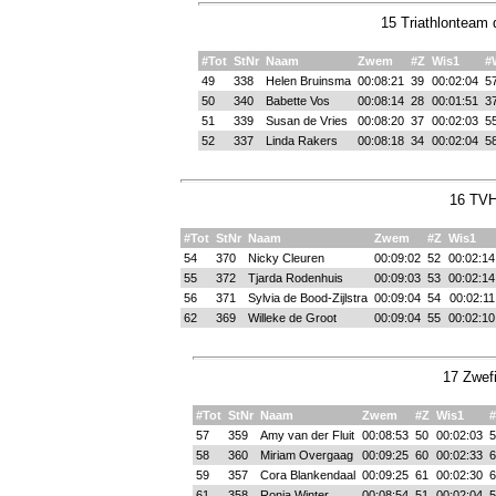
15 Triathlonteam 
#Tot
StNr
Naam
Zwem
#Z
Wis1
#
49
338
Helen Bruinsma
00:08:21
39
00:02:04
5
50
340
Babette Vos
00:08:14
28
00:01:51
3
51
339
Susan de Vries
00:08:20
37
00:02:03
5
52
337
Linda Rakers
00:08:18
34
00:02:04
5
16 TVH
#Tot
StNr
Naam
Zwem
#Z
Wis1
54
370
Nicky Cleuren
00:09:02
52
00:02:14
55
372
Tjarda Rodenhuis
00:09:03
53
00:02:14
56
371
Sylvia de Bood-Zijlstra
00:09:04
54
00:02:11
62
369
Willeke de Groot
00:09:04
55
00:02:10
17 Zwefi
#Tot
StNr
Naam
Zwem
#Z
Wis1
57
359
Amy van der Fluit
00:08:53
50
00:02:03
5
58
360
Miriam Overgaag
00:09:25
60
00:02:33
6
59
357
Cora Blankendaal
00:09:25
61
00:02:30
6
61
358
Ronja Winter
00:08:54
51
00:02:04
5