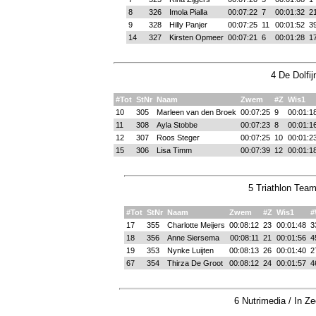
8
326
Imola Pialla
00:07:22
7
00:01:32
2
9
328
Hilly Panjer
00:07:25
11
00:01:52
3
14
327
Kirsten Opmeer
00:07:21
6
00:01:28
1
4 De Dolfi
#Tot
StNr
Naam
Zwem
#Z
Wis1
10
305
Marleen van den Broek
00:07:25
9
00:01:1
11
308
Ayla Stobbe
00:07:23
8
00:01:1
12
307
Roos Steger
00:07:25
10
00:01:2
15
306
Lisa Timm
00:07:39
12
00:01:1
5 Triathlon Tea
#Tot
StNr
Naam
Zwem
#Z
Wis1
#
17
355
Charlotte Meijers
00:08:12
23
00:01:48
3
18
356
Anne Siersema
00:08:11
21
00:01:56
4
19
353
Nynke Luijten
00:08:13
26
00:01:40
2
67
354
Thirza De Groot
00:08:12
24
00:01:57
4
6 Nutrimedia / In Z