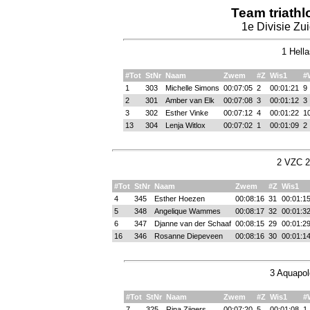
Team triath
1e Divisie Zu
1 Hella
#Tot
StNr
Naam
Zwem
#Z
Wis1
#
1
303
Michelle Simons
00:07:05
2
00:01:21
9
2
301
Amber van Elk
00:07:08
3
00:01:12
3
3
302
Esther Vinke
00:07:12
4
00:01:22
1
13
304
Lenja Witlox
00:07:02
1
00:01:09
2
2 VZC 2
#Tot
StNr
Naam
Zwem
#Z
Wis1
4
345
Esther Hoezen
00:08:16
31
00:01:1
5
348
Angelique Wammes
00:08:17
32
00:01:3
6
347
Djanne van der Schaaf
00:08:15
29
00:01:2
16
346
Rosanne Diepeveen
00:08:16
30
00:01:1
3 Aquapol
#Tot
StNr
Naam
Zwem
#Z
Wis1
#
7
325
Rina Zijgers
00:07:20
5
00:01:08
1