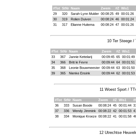
#Tot
StNr
Naam
Zwem
#Z
Wis1
29
320
Sarah-Lynn Mulder
00:08:25
49
00:01:26
30
319
Rolien Duiven
00:08:24
46
00:01:24
31
317
Elianne Huitema
00:08:24
47
00:01:26
10 Ter Steege /
#Tot
StNr
Naam
Zwem
#Z
Wis1
33
367
Jannie Kettelarij
00:09:45
65
00:01:49
34
366
Britt le Fevre
00:09:44
64
00:01:51
35
368
Leonie Bouwmeester
00:09:44
63
00:01:50
39
365
Nienke Ensink
00:09:44
62
00:01:53
11 Woest Sport / TT
#Tot
StNr
Naam
Zwem
#Z
Wis1
#
36
333
Susan Boode
00:08:24
45
00:01:44
3
37
336
Wendy Jimmink
00:08:22
42
00:01:53
4
38
334
Monique Kroeze
00:08:22
41
00:01:58
4
12 Utrechtse Heuvelr