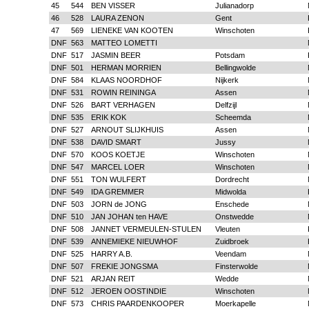
45
544
BEN VISSER
Julianadorp
46
528
LAURA ZENON
Gent
47
569
LIENEKE VAN KOOTEN
Winschoten
DNF
563
MATTEO LOMETTI
DNF
517
JASMIN BEER
Potsdam
DNF
501
HERMAN MORRIEN
Bellingwolde
DNF
584
KLAAS NOORDHOF
Nijkerk
DNF
531
ROWIN REININGA
Assen
DNF
526
BART VERHAGEN
Delfzijl
DNF
535
ERIK KOK
Scheemda
DNF
527
ARNOUT SLIJKHUIS
Assen
DNF
538
DAVID SMART
Jussy
DNF
570
KOOS KOETJE
Winschoten
DNF
547
MARCEL LOER
Winschoten
DNF
551
TON WULFERT
Dordrecht
DNF
549
IDA GREMMER
Midwolda
DNF
503
JORN de JONG
Enschede
DNF
510
JAN JOHAN ten HAVE
Onstwedde
DNF
508
JANNET VERMEULEN-STULEN
Vleuten
DNF
539
ANNEMIEKE NIEUWHOF
Zuidbroek
DNF
525
HARRY A.B.
Veendam
DNF
507
FREKIE JONGSMA
Finsterwolde
DNF
521
ARJAN REIT
Wedde
DNF
512
JEROEN OOSTINDIE
Winschoten
DNF
573
CHRIS PAARDENKOOPER
Moerkapelle