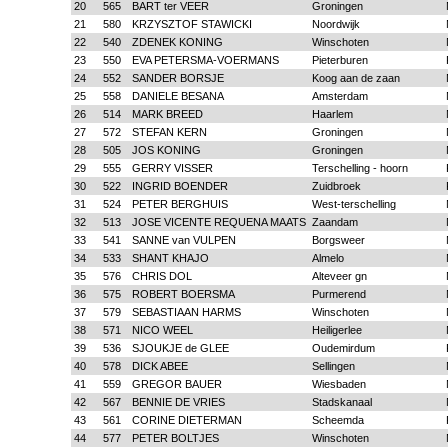
20
565
BART ter VEER
Groningen
21
580
KRZYSZTOF STAWICKI
Noordwijk
22
540
ZDENEK KONING
Winschoten
23
550
EVA PETERSMA-VOERMANS
Pieterburen
24
552
SANDER BORSJE
Koog aan de zaan
25
558
DANIELE BESANA
Amsterdam
26
514
MARK BREED
Haarlem
27
572
STEFAN KERN
Groningen
28
505
JOS KONING
Groningen
29
555
GERRY VISSER
Terschelling - hoorn
30
522
INGRID BOENDER
Zuidbroek
31
524
PETER BERGHUIS
West-terschelling
32
513
JOSE VICENTE REQUENA MAATS
Zaandam
33
541
SANNE van VULPEN
Borgsweer
34
533
SHANT KHAJO
Almelo
35
576
CHRIS DOL
Alteveer gn
36
575
ROBERT BOERSMA
Purmerend
37
579
SEBASTIAAN HARMS
Winschoten
38
571
NICO WEEL
Heiligerlee
39
536
SJOUKJE de GLEE
Oudemirdum
40
578
DICK ABEE
Sellingen
41
559
GREGOR BAUER
Wiesbaden
42
567
BENNIE DE VRIES
Stadskanaal
43
561
CORINE DIETERMAN
Scheemda
44
577
PETER BOLTJES
Winschoten