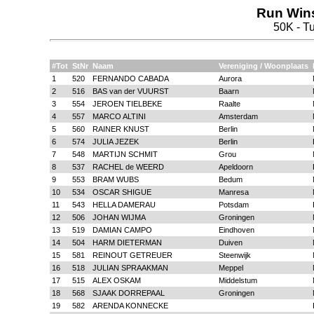
Run Win
50K - T
#Tot
StNr
Naam
Vereniging / Woonplaats
1
520
FERNANDO CABADA
Aurora
2
516
BAS van der VUURST
Baarn
3
554
JEROEN TIELBEKE
Raalte
4
557
MARCO ALTINI
Amsterdam
5
560
RAINER KNUST
Berlin
6
574
JULIA JEZEK
Berlin
7
548
MARTIJN SCHMIT
Grou
8
537
RACHEL de WEERD
Apeldoorn
9
553
BRAM WUBS
Bedum
10
534
OSCAR SHIGUE
Manresa
11
543
HELLA DAMERAU
Potsdam
12
506
JOHAN WIJMA
Groningen
13
519
DAMIAN CAMPO
Eindhoven
14
504
HARM DIETERMAN
Duiven
15
581
REINOUT GETREUER
Steenwijk
16
518
JULIAN SPRAAKMAN
Meppel
17
515
ALEX OSKAM
Middelstum
18
568
SJAAK DORREPAAL
Groningen
19
582
ARENDA KONNECKE