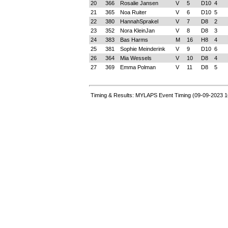
20
366
Rosalie Jansen
V
5
D10
4
21
365
Noa Ruiter
V
6
D10
5
22
380
HannahSprakel
V
7
D8
2
23
352
Nora KleinJan
V
8
D8
3
24
383
Bas Harms
M
16
H8
4
25
381
Sophie Meinderink
V
9
D10
6
26
364
Mia Wessels
V
10
D8
4
27
369
Emma Polman
V
11
D8
5
Timing & Results: MYLAPS Event Timing (09-09-2023 1