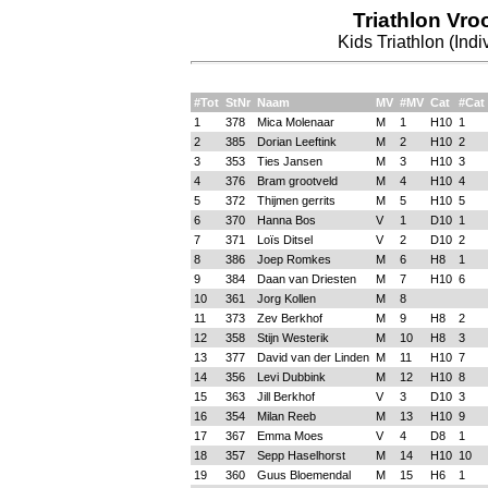
Triathlon Vr
Kids Triathlon (Indi
#Tot
StNr
Naam
MV
#MV
Cat
#Cat
1
378
Mica Molenaar
M
1
H10
1
2
385
Dorian Leeftink
M
2
H10
2
3
353
Ties Jansen
M
3
H10
3
4
376
Bram grootveld
M
4
H10
4
5
372
Thijmen gerrits
M
5
H10
5
6
370
Hanna Bos
V
1
D10
1
7
371
Loïs Ditsel
V
2
D10
2
8
386
Joep Romkes
M
6
H8
1
9
384
Daan van Driesten
M
7
H10
6
10
361
Jorg Kollen
M
8
11
373
Zev Berkhof
M
9
H8
2
12
358
Stijn Westerik
M
10
H8
3
13
377
David van der Linden
M
11
H10
7
14
356
Levi Dubbink
M
12
H10
8
15
363
Jill Berkhof
V
3
D10
3
16
354
Milan Reeb
M
13
H10
9
17
367
Emma Moes
V
4
D8
1
18
357
Sepp Haselhorst
M
14
H10
10
19
360
Guus Bloemendal
M
15
H6
1