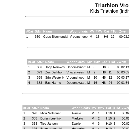
Triathlon Vr
Kids Triathlon (Ind
#Cat
StNr
Naam
Woonplaats
MV
#MV
Cat
#Tot
Zwem
1
360
Guus Bloemendal
Vroomshoop
M
15
H6
19
00:03:
#Cat
StNr
Naam
Woonplaats
MV
#MV
Cat
#Tot
Zwem
1
386
Joep Romkes
Dedemsvaart
M
6
H8
8
00:02:13
2
373
Zev Berkhof
Vriezenveen
M
9
H8
11
00:03:05
3
358
Stijn Westerik
Vroomshoop
M
10
H8
12
00:03:27
4
383
Bas Harms
Dedemsvaart
M
16
H8
24
00:01:54
#Cat
StNr
Naam
Woonplaats
MV
#MV
Cat
#Tot
Zwe
1
378
Mica Molenaar
Almelo
M
1
H10
1
00:0
2
385
Dorian Leeftink
Markelo
M
2
H10
2
00:0
3
353
Ties Jansen
Zwolle
M
3
H10
3
00:0
4
376
Bram grootveld
Heenvliet
M
4
H10
4
00:0