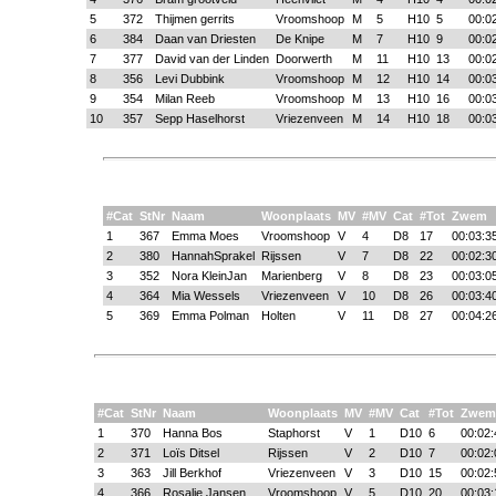
5
372
Thijmen gerrits
Vroomshoop
M
5
H10
5
00:0
6
384
Daan van Driesten
De Knipe
M
7
H10
9
00:0
7
377
David van der Linden
Doorwerth
M
11
H10
13
00:0
8
356
Levi Dubbink
Vroomshoop
M
12
H10
14
00:0
9
354
Milan Reeb
Vroomshoop
M
13
H10
16
00:0
10
357
Sepp Haselhorst
Vriezenveen
M
14
H10
18
00:0
#Cat
StNr
Naam
Woonplaats
MV
#MV
Cat
#Tot
Zwem
1
367
Emma Moes
Vroomshoop
V
4
D8
17
00:03:3
2
380
HannahSprakel
Rijssen
V
7
D8
22
00:02:3
3
352
Nora KleinJan
Marienberg
V
8
D8
23
00:03:0
4
364
Mia Wessels
Vriezenveen
V
10
D8
26
00:03:4
5
369
Emma Polman
Holten
V
11
D8
27
00:04:2
#Cat
StNr
Naam
Woonplaats
MV
#MV
Cat
#Tot
Zwem
1
370
Hanna Bos
Staphorst
V
1
D10
6
00:02:
2
371
Loïs Ditsel
Rijssen
V
2
D10
7
00:02:
3
363
Jill Berkhof
Vriezenveen
V
3
D10
15
00:02:
4
366
Rosalie Jansen
Vroomshoop
V
5
D10
20
00:03: