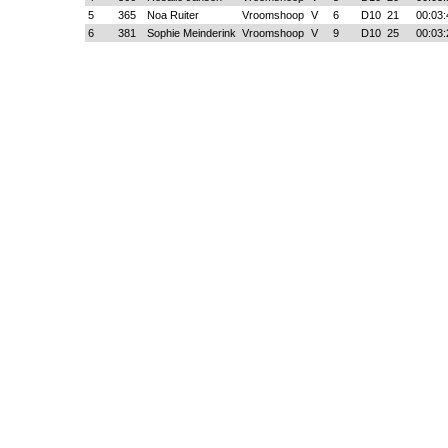
5
365
Noa Ruiter
Vroomshoop
V
6
D10
21
00:03:
6
381
Sophie Meinderink
Vroomshoop
V
9
D10
25
00:03: