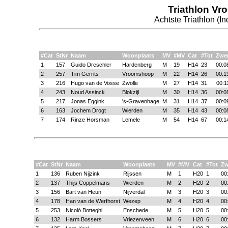
Triathlon Vr
Achtste Triathlon (In
#Cat
StNr
Naam
Woonplaats
MV
#MV
Cat
#Tot
Zwe
1
157
Guido Dreschler
Hardenberg
M
19
H14
23
00:0
2
257
Tim Gerrits
Vroomshoop
M
22
H14
26
00:1
3
216
Hugo van de Vosse
Zwolle
M
27
H14
31
00:1
4
243
Noud Assinck
Blokzijl
M
30
H14
36
00:0
5
217
Jonas Eggink
's-Gravenhage
M
31
H14
37
00:0
6
163
Jochem Drogt
Wierden
M
35
H14
43
00:0
7
174
Rinze Horsman
Lemele
M
54
H14
67
00:1
#Cat
StNr
Naam
Woonplaats
MV
#MV
Cat
#Tot
Z
1
136
Ruben Nijzink
Rijssen
M
1
H20
1
00
2
137
Thijs Coppelmans
Wierden
M
2
H20
2
00
3
156
Bart van Heun
Nijverdal
M
3
H20
3
00
4
178
Han van de Werfhorst
Wezep
M
4
H20
4
00
5
253
Nicolò Botteghi
Enschede
M
5
H20
5
00
6
132
Harm Bossers
Vriezenveen
M
6
H20
6
00