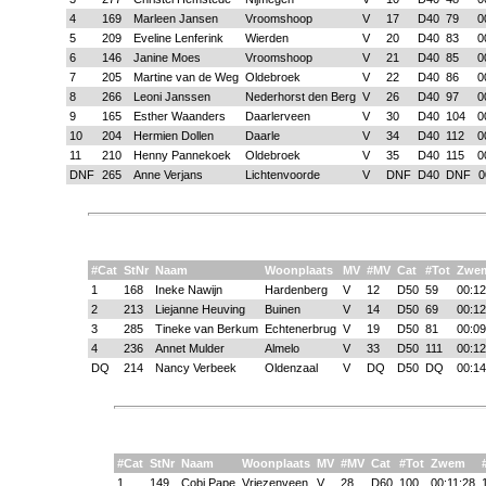
4
169
Marleen Jansen
Vroomshoop
V
17
D40
79
0
5
209
Eveline Lenferink
Wierden
V
20
D40
83
0
6
146
Janine Moes
Vroomshoop
V
21
D40
85
0
7
205
Martine van de Weg
Oldebroek
V
22
D40
86
0
8
266
Leoni Janssen
Nederhorst den Berg
V
26
D40
97
0
9
165
Esther Waanders
Daarlerveen
V
30
D40
104
0
10
204
Hermien Dollen
Daarle
V
34
D40
112
0
11
210
Henny Pannekoek
Oldebroek
V
35
D40
115
0
DNF
265
Anne Verjans
Lichtenvoorde
V
DNF
D40
DNF
0
#Cat
StNr
Naam
Woonplaats
MV
#MV
Cat
#Tot
Zwe
1
168
Ineke Nawijn
Hardenberg
V
12
D50
59
00:12
2
213
Liejanne Heuving
Buinen
V
14
D50
69
00:12
3
285
Tineke van Berkum
Echtenerbrug
V
19
D50
81
00:09
4
236
Annet Mulder
Almelo
V
33
D50
111
00:12
DQ
214
Nancy Verbeek
Oldenzaal
V
DQ
D50
DQ
00:14
#Cat
StNr
Naam
Woonplaats
MV
#MV
Cat
#Tot
Zwem
1
149
Cobi Pape
Vriezenveen
V
28
D60
100
00:11:28