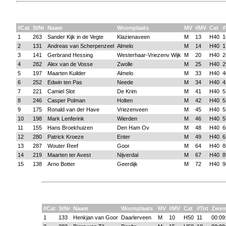
#Cat
StNr
Naam
Woonplaats
MV
#MV
Cat
#
1
263
Sander Kijk in de Vegte
Klazienaveen
M
13
H40
1
2
131
Andreas van Scherpenzeel
Almelo
M
14
H40
1
3
141
Gerbrand Hessing
Westerhaar-Vriezenv Wijk
M
20
H40
2
4
282
Alex van de Vosse
Zwolle
M
25
H40
2
5
197
Maarten Kuilder
Almelo
M
33
H40
4
6
252
Edwin ten Pas
Neede
M
34
H40
4
7
221
Camiel Slot
De Krim
M
41
H40
5
8
246
Casper Polman
Holten
M
42
H40
5
9
175
Ronald van der Have
Vriezenveen
M
45
H40
5
10
198
Mark Lenferink
Wierden
M
46
H40
5
11
155
Hans Broekhuizen
Den Ham Ov
M
48
H40
6
12
280
Patrick Kroeze
Enter
M
49
H40
6
13
287
Wouter Reef
Goor
M
64
H40
8
14
219
Maarten ter Avest
Nijverdal
M
67
H40
8
15
138
Arno Botter
Geerdijk
M
72
H40
9
#Cat
StNr
Naam
Woonplaats
MV
#MV
Cat
#Tot
Zwe
1
133
Henkjan van Goor
Daarlerveen
M
10
H50
11
00:09