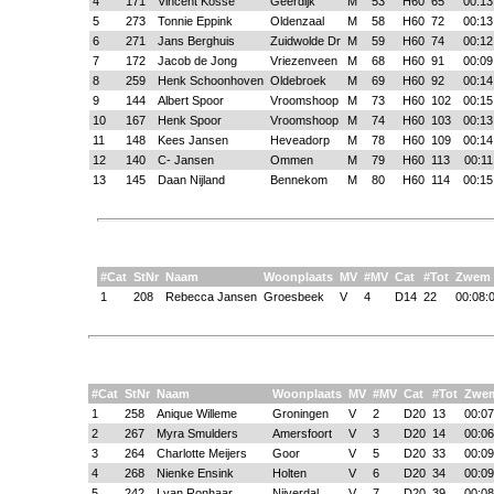
4
171
Vincent Kosse
Geerdijk
M
53
H60
65
00:13
5
273
Tonnie Eppink
Oldenzaal
M
58
H60
72
00:13
6
271
Jans Berghuis
Zuidwolde Dr
M
59
H60
74
00:12
7
172
Jacob de Jong
Vriezenveen
M
68
H60
91
00:09
8
259
Henk Schoonhoven
Oldebroek
M
69
H60
92
00:14
9
144
Albert Spoor
Vroomshoop
M
73
H60
102
00:15
10
167
Henk Spoor
Vroomshoop
M
74
H60
103
00:13
11
148
Kees Jansen
Heveadorp
M
78
H60
109
00:14
12
140
C- Jansen
Ommen
M
79
H60
113
00:11
13
145
Daan Nijland
Bennekom
M
80
H60
114
00:15
#Cat
StNr
Naam
Woonplaats
MV
#MV
Cat
#Tot
Zwem
1
208
Rebecca Jansen
Groesbeek
V
4
D14
22
00:08:
#Cat
StNr
Naam
Woonplaats
MV
#MV
Cat
#Tot
Zwe
1
258
Anique Willeme
Groningen
V
2
D20
13
00:07
2
267
Myra Smulders
Amersfoort
V
3
D20
14
00:06
3
264
Charlotte Meijers
Goor
V
5
D20
33
00:09
4
268
Nienke Ensink
Holten
V
6
D20
34
00:09
5
242
Lyan Ronhaar
Nijverdal
V
7
D20
39
00:08