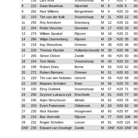
7
135
Lars Knol
Vroomshoop
M
7
H20
7
00
8
222
Daan Bouwhuis
Nijverdal
M
8
H20
9
00
9
262
Nick Willems
Bergentheim
M
9
H20
10
00
10
153
Tim van der Kolk
Vroomshoop
M
11
H20
12
00
11
255
Roy Arendsen
Doesburg
M
12
H20
15
00
12
254
Robin Visscher
Deventer
M
17
H20
20
00
13
274
William Sprakel
Rijssen
M
18
H20
21
00
14
286
Wiljan Dannenberg
Rijssen
M
29
H20
35
00
15
218
Kay Woesthuis
Ommen
M
38
H20
46
00
16
226
Thomas Klunder
Hollandscheveld
M
39
H20
49
00
17
200
Simon Okken
Zwolle
M
40
H20
50
00
18
154
Tom Weits
Vroomshoop
M
43
H20
53
00
19
199
Robert Dries
Borne
M
50
H20
62
00
20
272
Ruben Biemans
Ommen
M
51
H20
63
00
21
220
Tim van den Nobelen
Utrecht
M
55
H20
68
00
22
229
Maarten Scholten
Enter
M
56
H20
70
00
23
150
Elroy Dubbink
Vroomshoop
M
57
H20
71
00
24
256
Szymon Lukaszczyk
Enschede
M
61
H20
77
00
25
195
Arjen Verschuren
Almelo
M
62
H20
78
00
26
203
Evert Puttenstein
Oldebroek
M
63
H20
82
00
27
230
Nick Klunder
Hoogeveen
M
65
H20
87
00
28
215
Bas Voorveld
Rijssen
M
77
H20
108
00
29
232
Rogier Scholten
Losser
M
81
H20
119
00
DNF
239
Edward van Dootingh
Zwolle
M
DNF
H20
DNF
00