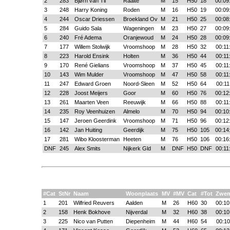
2
283
Bjørn van Til
Raalte
M
15
H50
18
00:09
3
248
Harry Koning
Roden
M
16
H50
19
00:09
4
244
Oscar Driessen
Broekland Ov
M
21
H50
25
00:08
5
284
Guido Sala
Wageningen
M
23
H50
27
00:09
6
240
Fré Adema
Oranjewoud
M
24
H50
28
00:09
7
177
Willem Stolwijk
Vroomshoop
M
28
H50
32
00:11
8
223
Harold Ensink
Holten
M
36
H50
44
00:11
9
170
René Gielians
Vroomshoop
M
37
H50
45
00:11
10
143
Wim Mulder
Vroomshoop
M
47
H50
58
00:11
11
247
Edward Groen
Noord-Sleen
M
52
H50
64
00:11
12
228
Joost Meijers
Goor
M
60
H50
76
00:12
13
261
Maarten Veen
Reeuwijk
M
66
H50
88
00:11
14
235
Roy Veenhuizen
Almelo
M
70
H50
94
00:10
15
147
Jeroen Geerdink
Vroomshoop
M
71
H50
96
00:12
16
142
Jan Huiting
Geerdijk
M
75
H50
105
00:14
17
281
Wibo Kloosterman
Heeten
M
76
H50
106
00:16
DNF
245
Alex Smits
Nijkerk Gld
M
DNF
H50
DNF
00:11
#Cat
StNr
Naam
Woonplaats
MV
#MV
Cat
#Tot
Zwe
1
201
Wilfried Reuvers
Aalden
M
26
H60
30
00:10
2
158
Henk Bokhove
Nijverdal
M
32
H60
38
00:10
3
225
Nico van Putten
Diepenheim
M
44
H60
54
00:10