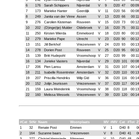
6
176
Sarah Schippers
Nijverdal
V
9
D20
47
00:09
7
173
Marieke Hanter
Geerdijk
V
11
D20
56
00:08
8
249
Janita van der Vinne
Assen
V
13
D20
66
00:11
9
276
Carolien Kisteman
Rouveen
V
15
D20
73
00:12
10
202
(D)inge(tje) Mulder
Oldebroek
V
16
D20
75
00:11
11
250
Kirsten Wierda
Emmeloord
V
18
D20
80
00:10
12
279
Marieke Pape
Utrecht
V
23
D20
90
00:12
13
151
Jill Berkhof
Vriezenveen
V
24
D20
93
00:13
14
278
Dorien Post
Rouveen
V
25
D20
95
00:12
15
139
Britt Hudepohl
Vroomshoop
V
27
D20
99
00:11
16
134
Jorieke Vasters
Nijverdal
V
29
D20
101
00:08
17
206
Pien Lansu
Amsterdam
V
31
D20
107
00:14
18
211
Isabelle Rosentreter
Amsterdam
V
32
D20
110
00:13
19
207
Priscilla Hendriks
Wilp Gld
V
36
D20
116
00:14
20
152
Jolijn Jeurissen
Vriezenveen
V
37
D20
117
00:14
21
159
Laura Meinderink
Vroomshoop
V
38
D20
118
00:13
22
160
Melissa Wessels
Vriezenveen
V
39
D20
120
00:14
#Cat
StNr
Naam
Woonplaats
MV
#MV
Cat
#Tot
Z
1
32
Renate Post
Emmen
V
1
D40
8
0
2
164
Suzanne baars
Vriezenveen
V
8
D40
41
0
3
277
Christel Hemstede
Nijmegen
V
10
D40
48
0