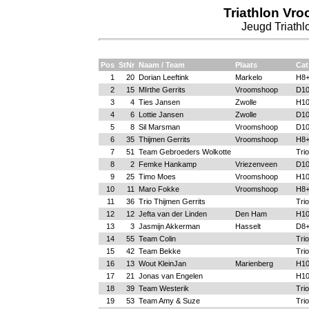
Triathlon Vr
Jeugd Triathl
Pos
StNr
Naam / Team
Plaats
Cat
1
20
Dorian Leeftink
Markelo
H8
2
15
MIrthe Gerrits
Vroomshoop
D10
3
4
Ties Jansen
Zwolle
H10
4
6
Lottie Jansen
Zwolle
D10
5
8
Sil Marsman
Vroomshoop
D10
6
35
Thijmen Gerrits
Vroomshoop
H8
7
51
Team Gebroeders Wolkotte
Trio
8
2
Femke Hankamp
Vriezenveen
D10
9
25
Timo Moes
Vroomshoop
H10
10
11
Maro Fokke
Vroomshoop
H8
11
36
Trio Thijmen Gerrits
Trio
12
12
Jefta van der Linden
Den Ham
H10
13
3
Jasmijn Akkerman
Hasselt
D8
14
55
Team Colin
Trio
15
42
Team Bekke
Trio
16
13
Wout KleinJan
Marienberg
H10
17
21
Jonas van Engelen
H10
18
39
Team Westerik
Trio
19
53
Team Amy & Suze
Trio