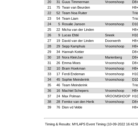
20
31
Guus Timmerman
Vroomshoop
D8
21
75
Twan van Beurden
H8
22
52
Team Noa Ruiter
Trio
23
54
Team Liam
Trio
24
5
Rosalie Jansen
Vroomshoop
D10
25
22
Micha van der Linden
H8
26
9
Lucas Efdé
Sneek
H10
27
19
David van der Linden
Doorwerth
H8
28
29
Sepp Kamphuis
Vroomshoop
H8
29
34
Hannah Kottier
D8
30
18
Nora KleinJan
Marienberg
D8
31
26
Emma Moes
Vroomshoop
D8
32
10
Bram Hoekman
Vroomshoop
H8
33
17
Ferdi Endeman
Vroomshoop
H10
34
45
Sophie Meinderink
Vroomshoop
D10
35
46
Team Meinderink
Trio
36
16
Machiel Schepers
Vroomshoop
H8
37
24
Max Polman
VROOMSHOOP
H10
38
28
Femke van den Herik
Vroomshoop
D8
39
76
Dion vd Velde
H8
Timing & Results: MYLAPS Event Timing (10-09-2022 16:42:5