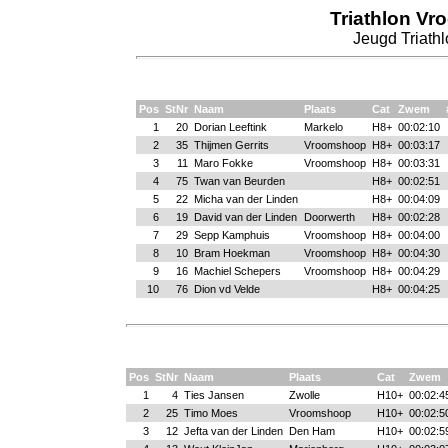
Triathlon Vr
Jeugd Triathl
Pos
StNr
Naam
Plaats
Cat
Zwem
1
20
Dorian Leeftink
Markelo
H8+
00:02:10
2
35
Thijmen Gerrits
Vroomshoop
H8+
00:03:17
3
11
Maro Fokke
Vroomshoop
H8+
00:03:31
4
75
Twan van Beurden
H8+
00:02:51
5
22
Micha van der Linden
H8+
00:04:09
6
19
David van der Linden
Doorwerth
H8+
00:02:28
7
29
Sepp Kamphuis
Vroomshoop
H8+
00:04:00
8
10
Bram Hoekman
Vroomshoop
H8+
00:04:30
9
16
Machiel Schepers
Vroomshoop
H8+
00:04:29
10
76
Dion vd Velde
H8+
00:04:25
Pos
StNr
Naam
Plaats
Cat
Zwem
1
4
Ties Jansen
Zwolle
H10+
00:02:4
2
25
Timo Moes
Vroomshoop
H10+
00:02:5
3
12
Jefta van der Linden
Den Ham
H10+
00:02:5