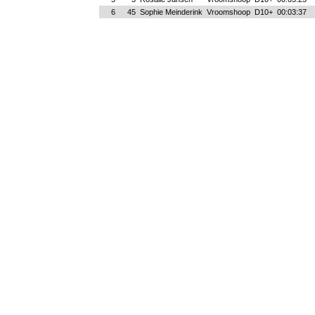
6
45
Sophie Meinderink
Vroomshoop
D10+
00:03:37