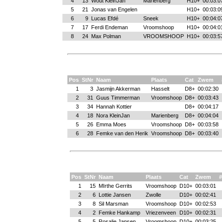
4
13
Wout KleinJan
Marienberg
H10+
00:03:0
5
21
Jonas van Engelen
H10+
00:03:0
6
9
Lucas Efdé
Sneek
H10+
00:04:0
7
17
Ferdi Endeman
Vroomshoop
H10+
00:04:0
8
24
Max Polman
VROOMSHOOP
H10+
00:03:5
Pos
StNr
Naam
Plaats
Cat
Zwem
1
3
Jasmijn Akkerman
Hasselt
D8+
00:02:30
2
31
Guus Timmerman
Vroomshoop
D8+
00:03:43
3
34
Hannah Kottier
D8+
00:04:17
4
18
Nora KleinJan
Marienberg
D8+
00:04:04
5
26
Emma Moes
Vroomshoop
D8+
00:03:58
6
28
Femke van den Herik
Vroomshoop
D8+
00:03:40
Pos
StNr
Naam
Plaats
Cat
Zwem
#
1
15
MIrthe Gerrits
Vroomshoop
D10+
00:03:01
2
6
Lottie Jansen
Zwolle
D10+
00:02:41
3
8
Sil Marsman
Vroomshoop
D10+
00:02:53
4
2
Femke Hankamp
Vriezenveen
D10+
00:02:31
5
5
Rosalie Jansen
Vroomshoop
D10+
00:03:25