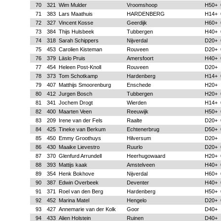
70
321
Wim Mulder
Vroomshoop
H50+
71
383
Lars Maathuis
HARDENBERG
H14+
72
327
Vincent Kosse
Geerdijk
H60+
73
384
Thijs Hulsbeek
Tubbergen
H40+
74
318
Sarah Schippers
Nijverdal
D20+
75
453
Carolien Kisteman
Rouveen
D20+
76
379
Läslo Pruis
Amersfoort
H40+
77
454
Heleen Post-Knoll
Rouveen
D20+
78
373
Tom Schotkamp
Hardenberg
H14+
79
407
Matthijs Smoorenburg
Enschede
H20+
80
412
Jurgen Bosch
Tubbergen
H20+
81
341
Jochem Drogt
Wierden
H14+
82
400
Maarten Veen
Reeuwijk
H50+
83
209
Irene van der Fels
Raalte
D20+
84
425
Tineke van Berkum
Echtenerbrug
D50+
85
450
Emmy Groothuys
Hilversum
D20+
86
430
Maaike Lievestro
Ruurlo
D20+
87
370
Glenfurd Arrundell
Heerhugowaard
H20+
88
393
Mattijs kaak
Amstelveen
H40+
89
354
Henk Bokhove
Nijverdal
H60+
90
387
Edwin Overbeek
Deventer
H40+
91
371
Roel van den Berg
Hardenberg
H50+
92
452
Marina Matel
Hengelo
D20+
93
427
Annemarie van der Kolk
Goor
D40+
94
433
Alien Holstein
Ruinen
D40+