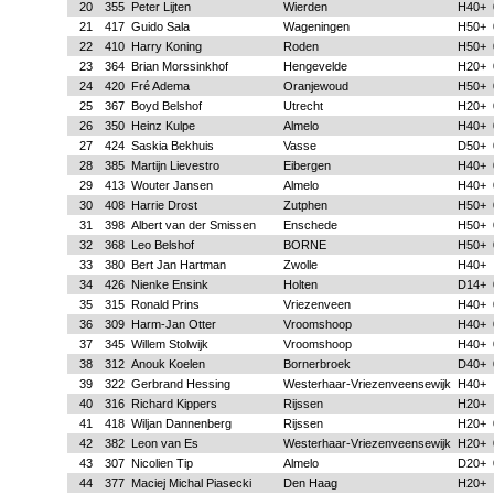
20
355
Peter Lijten
Wierden
H40+
21
417
Guido Sala
Wageningen
H50+
22
410
Harry Koning
Roden
H50+
23
364
Brian Morssinkhof
Hengevelde
H20+
24
420
Fré Adema
Oranjewoud
H50+
25
367
Boyd Belshof
Utrecht
H20+
26
350
Heinz Kulpe
Almelo
H40+
27
424
Saskia Bekhuis
Vasse
D50+
28
385
Martijn Lievestro
Eibergen
H40+
29
413
Wouter Jansen
Almelo
H40+
30
408
Harrie Drost
Zutphen
H50+
31
398
Albert van der Smissen
Enschede
H50+
32
368
Leo Belshof
BORNE
H50+
33
380
Bert Jan Hartman
Zwolle
H40+
34
426
Nienke Ensink
Holten
D14+
35
315
Ronald Prins
Vriezenveen
H40+
36
309
Harm-Jan Otter
Vroomshoop
H40+
37
345
Willem Stolwijk
Vroomshoop
H40+
38
312
Anouk Koelen
Bornerbroek
D40+
39
322
Gerbrand Hessing
Westerhaar-Vriezenveensewijk
H40+
40
316
Richard Kippers
Rijssen
H20+
41
418
Wiljan Dannenberg
Rijssen
H20+
42
382
Leon van Es
Westerhaar-Vriezenveensewijk
H20+
43
307
Nicolien Tip
Almelo
D20+
44
377
Maciej Michal Piasecki
Den Haag
H20+