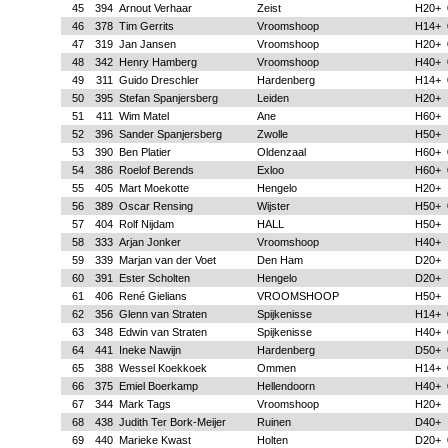
45
394
Arnout Verhaar
Zeist
H20+
46
378
Tim Gerrits
Vroomshoop
H14+
47
319
Jan Jansen
Vroomshoop
H20+
48
342
Henry Hamberg
Vroomshoop
H40+
49
311
Guido Dreschler
Hardenberg
H14+
50
395
Stefan Spanjersberg
Leiden
H20+
51
411
Wim Matel
Ane
H60+
52
396
Sander Spanjersberg
Zwolle
H50+
53
390
Ben Platier
Oldenzaal
H60+
54
386
Roelof Berends
Exloo
H60+
55
405
Mart Moekotte
Hengelo
H20+
56
389
Oscar Rensing
Wijster
H50+
57
404
Rolf Nijdam
HALL
H50+
58
333
Arjan Jonker
Vroomshoop
H40+
59
339
Marjan van der Voet
Den Ham
D20+
60
391
Ester Scholten
Hengelo
D20+
61
406
René Gielians
VROOMSHOOP
H50+
62
356
Glenn van Straten
Spijkenisse
H14+
63
348
Edwin van Straten
Spijkenisse
H40+
64
441
Ineke Nawijn
Hardenberg
D50+
65
388
Wessel Koekkoek
Ommen
H14+
66
375
Emiel Boerkamp
Hellendoorn
H40+
67
344
Mark Tags
Vroomshoop
H20+
68
438
Judith Ter Bork-Meijer
Ruinen
D40+
69
440
Marieke Kwast
Holten
D20+