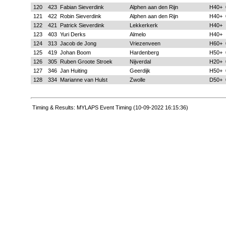
120
423
Fabian Sieverdink
Alphen aan den Rijn
H40+
121
422
Robin Sieverdink
Alphen aan den Rijn
H40+
122
421
Patrick Sieverdink
Lekkerkerk
H40+
123
403
Yuri Derks
Almelo
H40+
124
313
Jacob de Jong
Vriezenveen
H60+
125
419
Johan Boom
Hardenberg
H50+
126
305
Ruben Groote Stroek
Nijverdal
H20+
127
346
Jan Huiting
Geerdijk
H50+
128
334
Marianne van Hulst
Zwolle
D50+
Timing & Results: MYLAPS Event Timing (10-09-2022 16:15:36)