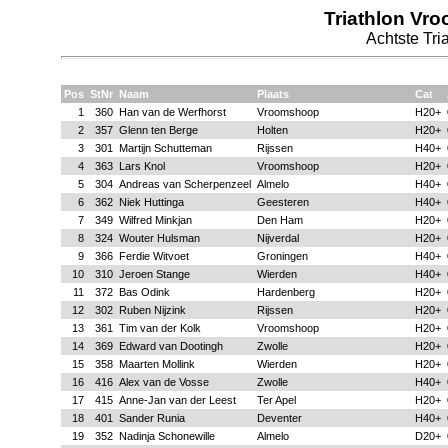
Triathlon Vr
Achtste Tria
Pos
StNr
Naam
Plaats
Cat
1
360
Han van de Werfhorst
Vroomshoop
H20+
2
357
Glenn ten Berge
Holten
H20+
3
301
Martijn Schutteman
Rijssen
H40+
4
363
Lars Knol
Vroomshoop
H20+
5
304
Andreas van Scherpenzeel
Almelo
H40+
6
362
Niek Huttinga
Geesteren
H40+
7
349
Wilfred Minkjan
Den Ham
H20+
8
324
Wouter Hulsman
Nijverdal
H20+
9
366
Ferdie Witvoet
Groningen
H40+
10
310
Jeroen Stange
Wierden
H40+
11
372
Bas Odink
Hardenberg
H20+
12
302
Ruben Nijzink
Rijssen
H20+
13
361
Tim van der Kolk
Vroomshoop
H20+
14
369
Edward van Dootingh
Zwolle
H20+
15
358
Maarten Mollink
Wierden
H20+
16
416
Alex van de Vosse
Zwolle
H40+
17
415
Anne-Jan van der Leest
Ter Apel
H20+
18
401
Sander Runia
Deventer
H40+
19
352
Nadinja Schonewille
Almelo
D20+