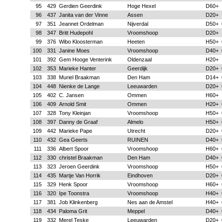
95
429
Gerdien Geerdink
Hoge Hexel
D60+
96
437
Janita van der Vinne
Assen
D20+
97
351
Jeannet Ordelman
Nijverdal
D50+
98
347
Britt Hudepohl
Vroomshoop
D20+
99
376
Wibo Kloosterman
Heeten
H50+
100
331
Janine Moes
Vroomshoop
D40+
101
392
Gem Hooge Venterink
Oldenzaal
H20+
102
353
Marieke Hanter
Geerdijk
D20+
103
338
Muriel Braakman
Den Ham
D14+
104
448
Nienke de Lange
Leeuwarden
D20+
105
402
C. Jansen
Ommen
H60+
106
409
Arnold Smit
Ommen
H20+
107
328
Tony Kleinjan
Vroomshoop
H50+
108
397
Danny de Graaf
Almelo
H50+
109
442
Marieke Pape
Utrecht
D20+
110
432
Gea Geerts
RUINEN
D40+
111
336
Albert Spoor
Vroomshoop
H60+
112
330
christel Braakman
Den Ham
D40+
113
323
Jeroen Geerdink
Vroomshoop
H50+
114
435
Martje Van Horrik
Eindhoven
D20+
115
329
Henk Spoor
Vroomshoop
H60+
116
320
Ipe Toonstra
Vroomshoop
H40+
117
381
Job Klinkenberg
Nes aan de Amstel
H40+
118
434
Paloma Grit
Meppel
D40+
119
332
Merel Teske
Leeuwarden
D20+