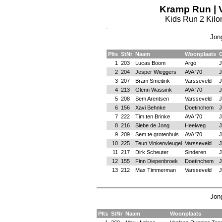
Kramp Run | V
Kids Run 2 Kilom
Jong
Plts
StNr
Naam
Woonplaats
C
1
203
Lucas Boom
Argo
J
2
204
Jesper Wieggers
AVA '70
J
3
207
Bram Smeitink
Varsseveld
J
4
213
Glenn Wassink
AVA '70
J
5
208
Sem Arentsen
Varsseveld
J
6
156
Xavi Behnke
Doetinchem
J
7
222
Tim ten Brinke
AVA '70
J
8
216
Siebe de Jong
Heelweg
J
9
209
Sem te grotenhuis
AVA '70
J
10
225
Teun Vinkenvleugel
Varsseveld
J
11
217
Dirk Scheuter
Sinderen
J
12
155
Finn Diepenbroek
Doetinchem
J
13
212
Max Timmerman
Varsseveld
J
Jong
Plts
StNr
Naam
Woonplaats