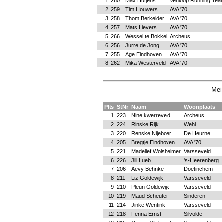
1
260
Max Hutjens
Venloop Running Tea
2
259
Tim Houwers
AVA '70
3
258
Thom Berkelder
AVA '70
4
257
Mats Lievers
AVA '70
5
266
Wessel te Bokkel
Archeus
6
256
Jurre de Jong
AVA '70
7
255
Age Eindhoven
AVA '70
8
262
Mika Westerveld
AVA '70
Mei
Plts
StNr
Naam
Woonplaats
1
223
Nine kwerreveld
Archeus
2
224
Rinske Rijk
Wehl
3
220
Renske Nijeboer
De Heurne
4
205
Bregtje Eindhoven
AVA '70
5
221
Madelief Wolsheimer
Varsseveld
6
226
Jill Lueb
's-Heerenberg
7
206
Aevy Behnke
Doetinchem
8
211
Liz Goldewijk
Varsseveld
9
210
Pleun Goldewijk
Varsseveld
10
219
Maud Scheuter
Sinderen
11
214
Jinke Wentink
Varsseveld
12
218
Fenna Ernst
Silvolde