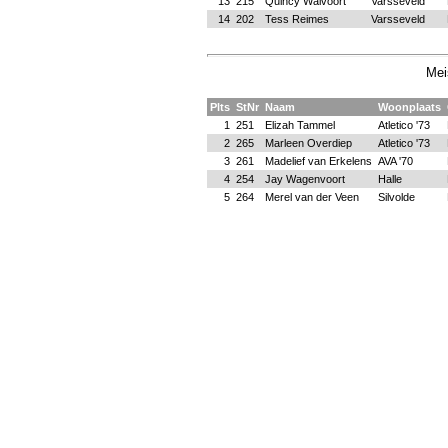
13
215
Quincy Walvoort
Varsseveld
14
202
Tess Reimes
Varsseveld
Mei
Plts
StNr
Naam
Woonplaats
1
251
Elizah Tammel
Atletico '73
2
265
Marleen Overdiep
Atletico '73
3
261
Madelief van Erkelens
AVA '70
4
254
Jay Wagenvoort
Halle
5
264
Merel van der Veen
Silvolde