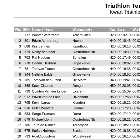
Triathlon Te
Kwart Triathl
Plts
StNr
Naam / Team
Woonplaats
Cat
Zwem
Wis
1
732
Wouter Verstraate
Arnemuiden
H20
00:16:10
00:0
2
801
Edwin Achterberg
Nuenen
H40
00:18:43
00:0
3
688
Kris Jennes
Kalmthout
H20
00:16:16
00:0
4
729
Remy den boer
Oosterhout Nb
H20
00:14:39
00:0
5
703
Raf Houben
Schaffen
H20
00:17:49
00:0
6
770
Dennis Heilbron
Grijpskerke
H40
00:18:02
00:0
7
781
Ton van Tunen
Oosterhout Nb
H40
00:19:35
00:0
8
944
Nelleke Baldé
Grijpskerke
D40
00:18:52
00:0
9
785
Tom van den Elzen
De Mortel
H40
00:19:41
00:0
10
868
Kees Claasen
Dongen
H50
00:20:05
00:0
11
730
Quinten Van der Linden
Ekeren
H20
00:15:39
00:0
12
912
Edwin van de Laar
Ulvenhout
H50
00:17:58
00:0
13
705
Kevin Laros
Klundert
H20
00:19:22
00:0
14
916
Peter Wouters
Lommel
H50
00:17:28
00:0
15
883
Serge Fransen
Dorst
H50
00:17:19
00:0
16
679
Michael blom
Oosterhout Nb
H20
00:18:21
00:0
17
786
Teun de Ridder
Terheijden
H40
00:18:29
00:0
18
675
Stefan Huizinga
Breda
H20
00:19:38
00:0
19
733
Roel Augustyns
Wuustwezel
H20
00:16:13
00:0