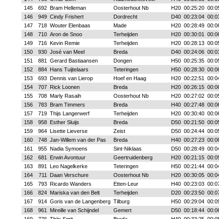
145
692
Bram Helleman
Oosterhout Nb
H20
00:25:20
00:0
146
949
Cindy Frishert
Dordrecht
D40
00:23:04
00:0
147
718
Wouter Elenbaas
Made
H20
00:28:49
00:0
148
710
Aron de Snoo
Terheijden
H20
00:30:01
00:0
149
716
Kevin Remie
Terheijden
H20
00:28:13
00:0
150
930
José van Meel
Breda
D40
00:24:06
00:0
151
881
Gerard Bastiaansen
Dongen
H50
00:25:35
00:0
152
884
Hans Tuijtelaars
Teteringen
H50
00:28:30
00:0
153
693
Dennis van Lierop
Hoef en Haag
H20
00:22:51
00:0
154
707
Rick Loonen
Breda
H20
00:26:15
00:0
155
708
Marly Rasaih
Oosterhout Nb
H20
00:27:02
00:0
156
783
Bram Timmers
Breda
H40
00:27:48
00:0
157
719
Thijs Langerwerf
Terheijden
H20
00:30:40
00:0
158
958
Esther Sluijs
Breda
D50
00:21:50
00:0
159
964
Lisette Lieverse
Zeist
D50
00:24:44
00:0
160
748
Jan-Willem van der Pas
Breda
H40
00:27:23
00:0
161
955
Nadia Symoens
Sint-Niklaas
D50
00:28:49
00:0
162
681
Erwin Avontuur
Geertruidenberg
H20
00:21:15
00:0
163
891
Leo Nagelkerke
Teteringen
H50
00:21:44
00:0
164
711
Daan Verschure
Oosterhout Nb
H20
00:30:05
00:0
165
793
Ricardo Wanders
Etten-Leur
H40
00:23:03
00:0
166
824
Mariska van den Belt
Terheijden
D20
00:23:50
00:0
167
914
Goris van de Langenberg
Tilburg
H50
00:29:04
00:0
168
961
Mireille van Schijndel
Gemert
D50
00:18:44
00:0