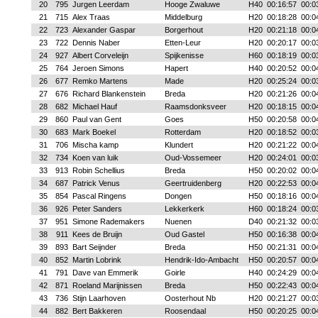
20
795
Jurgen Leerdam
Hooge Zwaluwe
H40
00:16:57
00:0
21
715
Alex Traas
Middelburg
H20
00:18:28
00:0
22
723
Alexander Gaspar
Borgerhout
H20
00:21:18
00:0
23
722
Dennis Naber
Etten-Leur
H20
00:20:17
00:0
24
927
Albert Corveleijn
Spijkenisse
H60
00:18:19
00:0
25
764
Jeroen Simons
Hapert
H40
00:20:52
00:0
26
677
Remko Martens
Made
H20
00:25:24
00:0
27
676
Richard Blankenstein
Breda
H20
00:21:26
00:0
28
682
Michael Hauf
Raamsdonksveer
H20
00:18:15
00:0
29
860
Paul van Gent
Goes
H50
00:20:58
00:0
30
683
Mark Boekel
Rotterdam
H20
00:18:52
00:0
31
706
Mischa kamp
Klundert
H20
00:21:22
00:0
32
734
Koen van luik
Oud-Vossemeer
H20
00:24:01
00:0
33
913
Robin Schellius
Breda
H50
00:20:02
00:0
34
687
Patrick Venus
Geertruidenberg
H20
00:22:53
00:0
35
854
Pascal Ringens
Dongen
H50
00:18:16
00:0
36
926
Peter Sanders
Lekkerkerk
H60
00:18:24
00:0
37
951
Simone Rademakers
Nuenen
D40
00:21:32
00:0
38
911
Kees de Bruijn
Oud Gastel
H50
00:16:38
00:0
39
893
Bart Seijnder
Breda
H50
00:21:31
00:0
40
852
Martin Lobrink
Hendrik-Ido-Ambacht
H50
00:20:57
00:0
41
791
Dave van Emmerik
Goirle
H40
00:24:29
00:0
42
871
Roeland Marijnissen
Breda
H50
00:22:43
00:0
43
736
Stijn Laarhoven
Oosterhout Nb
H20
00:21:27
00:0
44
882
Bert Bakkeren
Roosendaal
H50
00:20:25
00:0