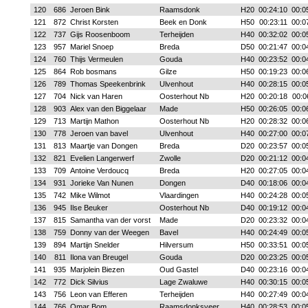
120
686
Jeroen Bink
Raamsdonk
H20
00:24:10
00:0
121
872
Christ Korsten
Beek en Donk
H50
00:23:11
00:0
122
737
Gijs Roosenboom
Terheijden
H40
00:32:02
00:0
123
957
Mariel Snoep
Breda
D50
00:21:47
00:0
124
760
Thijs Vermeulen
Gouda
H40
00:23:52
00:0
125
864
Rob bosmans
Gilze
H50
00:19:23
00:0
126
789
Thomas Speekenbrink
Ulvenhout
H40
00:28:15
00:0
127
704
Nick van Haren
Oosterhout Nb
H20
00:20:18
00:0
128
903
Alex van den Biggelaar
Made
H50
00:26:05
00:0
129
713
Martijn Mathon
Oosterhout Nb
H20
00:28:32
00:0
130
778
Jeroen van bavel
Ulvenhout
H40
00:27:00
00:0
131
813
Maartje van Dongen
Breda
D20
00:23:57
00:0
132
821
Evelien Langerwerf
Zwolle
D20
00:21:12
00:0
133
709
Antoine Verdoucq
Breda
H20
00:27:05
00:0
134
931
Jorieke Van Nunen
Dongen
D40
00:18:06
00:0
135
742
Mike Wilmot
Vlaardingen
H40
00:24:28
00:0
136
945
Ilse Beuker
Oosterhout Nb
D40
00:19:12
00:0
137
815
Samantha van der vorst
Made
D20
00:23:32
00:0
138
759
Donny van der Weegen
Bavel
H40
00:24:49
00:0
139
894
Martijn Snelder
Hilversum
H50
00:33:51
00:0
140
811
Ilona van Breugel
Gouda
D20
00:23:25
00:0
141
935
Marjolein Biezen
Oud Gastel
D40
00:23:16
00:0
142
772
Dick Silvius
Lage Zwaluwe
H40
00:30:15
00:0
143
756
Leon van Efferen
Terheijden
H40
00:27:49
00:0
144
766
Omar Bom
Raamsdonksveer
H40
00:28:53
00:0