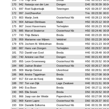
169
776
Thijs Smit
Breda
H40
00:33:25
00:0
170
942
Natasja van der Lee
Dongen
D40
00:30:39
00:0
171
697
Roel Suijkerbuijk
Teteringen
H20
00:28:37
00:0
172
997
Just2havefun
Trio
00:23:30
00:0
173
803
Marijn Jonk
Oosterhout Nb
H40
00:28:13
00:0
174
904
Adriaan Elenbaas
Made
H50
00:25:12
00:0
175
867
Joost Havermans
Terheijden
H50
00:26:23
00:0
176
885
Marcel Snaterse
Oosterhout Nb
H50
00:24:46
00:0
177
743
Thijs Bielars
Breda
H40
00:23:20
00:0
178
959
Marianne van Wijnen
Velddriel
D50
00:22:28
00:0
179
876
Jochem M. Winkelman
Breda
H50
00:21:23
00:0
180
887
Hans van Dongen
Terheijden
H50
00:29:57
00:0
181
753
Daniël van Gool
Breda
H40
00:28:48
00:0
182
740
Antoine van Riel
Dongen
H40
00:21:43
00:0
183
855
Leon Groeneweg
Oosterhout Nb
H50
00:26:52
00:0
184
680
Jadran Braber
Oosterhout Nb
H20
00:26:17
00:0
185
909
Martijn Dekker
Ulvenhout
H50
00:28:51
00:0
186
966
Anske Tiggelman
Breda
D50
00:27:08
00:0
187
917
Ed van de Kooij
Made
H50
00:33:00
00:0
188
787
Ton van Dijk
Lage Zwaluwe
H40
00:21:51
00:0
189
940
Eva Boon
Breda
D40
00:27:11
00:0
190
965
Ella Snoek
Breda
D50
00:26:52
00:0
191
866
Jaap van der Weide
Papendrecht
H50
00:27:08
00:0
192
969
Karen Lapre
Oosterhout Nb
D60
00:26:37
00:0
193
934
Danielle Eelkema
Oosterhout Nb
D40
00:31:39
00:0