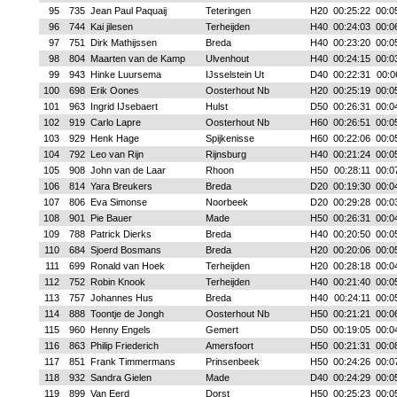
95
735
Jean Paul Paquaij
Teteringen
H20
00:25:22
00:0
96
744
Kai jilesen
Terheijden
H40
00:24:03
00:0
97
751
Dirk Mathijssen
Breda
H40
00:23:20
00:0
98
804
Maarten van de Kamp
Ulvenhout
H40
00:24:15
00:0
99
943
Hinke Luursema
IJsselstein Ut
D40
00:22:31
00:0
100
698
Erik Oones
Oosterhout Nb
H20
00:25:19
00:0
101
963
Ingrid IJsebaert
Hulst
D50
00:26:31
00:0
102
919
Carlo Lapre
Oosterhout Nb
H60
00:26:51
00:0
103
929
Henk Hage
Spijkenisse
H60
00:22:06
00:0
104
792
Leo van Rijn
Rijnsburg
H40
00:21:24
00:0
105
908
John van de Laar
Rhoon
H50
00:28:11
00:0
106
814
Yara Breukers
Breda
D20
00:19:30
00:0
107
806
Eva Simonse
Noorbeek
D20
00:29:28
00:0
108
901
Pie Bauer
Made
H50
00:26:31
00:0
109
788
Patrick Dierks
Breda
H40
00:20:50
00:0
110
684
Sjoerd Bosmans
Breda
H20
00:20:06
00:0
111
699
Ronald van Hoek
Terheijden
H20
00:28:18
00:0
112
752
Robin Knook
Terheijden
H40
00:21:40
00:0
113
757
Johannes Hus
Breda
H40
00:24:11
00:0
114
888
Toontje de Jongh
Oosterhout Nb
H50
00:21:21
00:0
115
960
Henny Engels
Gemert
D50
00:19:05
00:0
116
863
Philip Friederich
Amersfoort
H50
00:21:31
00:0
117
851
Frank Timmermans
Prinsenbeek
H50
00:24:26
00:0
118
932
Sandra Gielen
Made
D40
00:24:29
00:0
119
899
Van Eerd
Dorst
H50
00:25:23
00:0