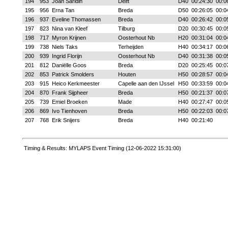
194
953
Joan Saridin
Delft
D40
00:24:30
00:0
195
956
Erna Tan
Breda
D50
00:26:05
00:0
196
937
Eveline Thomassen
Breda
D40
00:26:42
00:0
197
823
Nina van Kleef
Tilburg
D20
00:30:45
00:0
198
717
Myron Krijnen
Oosterhout Nb
H20
00:31:04
00:0
199
738
Niels Taks
Terheijden
H40
00:34:17
00:0
200
939
Ingrid Florijn
Oosterhout Nb
D40
00:31:38
00:0
201
812
Daniëlle Goos
Breda
D20
00:25:45
00:0
202
853
Patrick Smolders
Houten
H50
00:28:57
00:0
203
915
Heico Kerkmeester
Capelle aan den IJssel
H50
00:33:59
00:0
204
870
Frank Sijpheer
Breda
H50
00:21:37
00:0
205
739
Emiel Broeken
Made
H40
00:27:47
00:0
206
869
Ivo Tienhoven
Breda
H50
00:22:03
00:0
207
768
Erik Snijers
Breda
H40
00:21:40
Timing & Results: MYLAPS Event Timing (12-06-2022 15:31:00)