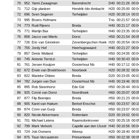
70
952
Yanni Zwaagman
Barendrecht
D40
00:21:26
00:0
71
712
Gijs planken
Hendrik-Ido-Ambacht
H20
00:25:00
00:0
72
696
Sven Segeren
Terheijden
H20
00:28:14
00:0
73
995
Broers Hofmans
Trio
00:21:57
00:0
74
773
Rudi Rijvers
Breda
H40
00:21:17
00:0
75
771
Martijn Bax
Terheijden
H40
00:23:35
00:0
76
858
Jacco van Mierlo
Dorst
H50
00:21:54
00:0
77
726
Eric van Ginneken
Zevenbergschen Hoek
H20
00:20:54
00:0
78
755
Jordy Hof
Heerhugowaard
H40
00:21:27
00:0
79
857
Denis Weiland
Terheijden
H50
00:24:05
00:0
80
745
Antonio Terrizzi
Terheijden
H40
00:30:43
00:0
81
761
Jeroen Kouijzer
Oosterhout Nb
H40
00:17:12
00:0
82
672
Erwin van Broekhoven
Noorbeek
H20
00:28:32
00:0
83
822
Marieke Obbes
Breda
D20
00:23:05
00:0
84
782
Jurgen van Dun
Oosterhout Nb
H40
00:19:46
00:0
85
895
Rob Steenhorst
Ede Gld
H50
00:26:44
00:0
86
925
Corné van Dorst
Noordhoek
H60
00:20:07
00:0
87
877
Flip Beentjes
Breda
H50
00:21:23
00:0
88
905
Karel van Hattum
Berkel-Enschot
H50
00:23:57
00:1
89
874
Cmm van Gurp
Breda
H50
00:23:07
00:0
90
820
Nicole Akkermans
Rotterdam
D20
00:19:02
00:0
91
701
Michael Letens
Raamsdonksveer
H20
00:25:18
00:0
92
799
Mark Verkerk
Capelle aan den IJssel
H40
00:16:56
00:0
93
724
Job Oomens
Weesp
H20
00:18:40
00:0
94
875
Teun Vercauteren
Prinsenbeek
H50
00:22:38
00:0