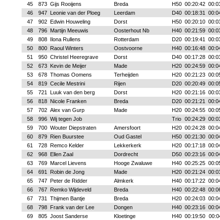
45
873
Gijs Rooijens
Breda
H50
00:20:42
00:0
46
947
Leonie van der Ploeg
Leerdam
D40
00:18:31
00:0
47
902
Edwin Houweling
Dorst
H50
00:20:10
00:0
48
796
Martijn Meeuwis
Oosterhout Nb
H40
00:21:59
00:0
49
808
Ilona Rullens
Rotterdam
D20
00:19:41
00:0
50
800
Raoul Winters
Oostvoorne
H40
00:16:48
00:0
51
950
Christel Heeregrave
Dorst
D40
00:17:28
00:0
52
673
Kevin de Meijer
Made
H20
00:24:59
00:0
53
678
Thomas Oomens
Terheijden
H20
00:21:23
00:0
54
819
Cecile Mestrini
Rijen
D20
00:20:49
00:0
55
721
Luuk van den berg
Dorst
H20
00:21:16
00:0
56
818
Nicole Franken
Breda
D20
00:21:21
00:0
57
702
Alex van Gurp
Made
H20
00:24:55
00:0
58
996
Wij tegen Job
Trio
00:24:29
00:0
59
700
Wouter Diepstraten
Amersfoort
H20
00:24:28
00:0
60
879
Rien Buurstee
Oud Gastel
H50
00:21:30
00:0
61
728
Remco Kelder
Lekkerkerk
H20
00:17:18
00:0
62
968
Ellen Zaal
Dordrecht
D50
00:23:16
00:0
63
769
Marcel Lievens
Hooge Zwaluwe
H40
00:25:25
00:0
64
691
Robin de Jong
Made
H20
00:21:24
00:0
65
747
Peter de Ridder
Almkerk
H40
00:17:22
00:0
66
767
Remko Wijdeveld
Breda
H40
00:22:48
00:0
67
731
Thijmen Bantje
Breda
H20
00:24:03
00:0
68
798
Frank van der Lee
Dongen
H40
00:23:16
00:0
69
805
Joost Sanderse
Kloetinge
H40
00:19:50
00:0