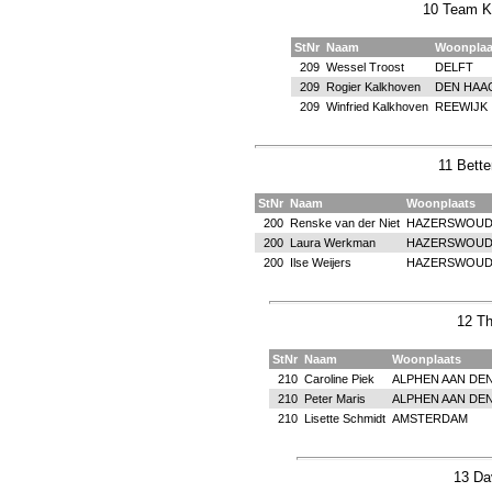
10 Team K
StNr
Naam
Woonplaa
209
Wessel Troost
DELFT
209
Rogier Kalkhoven
DEN HAA
209
Winfried Kalkhoven
REEWIJK
11 Bette
StNr
Naam
Woonplaats
200
Renske van der Niet
HAZERSWOUD
200
Laura Werkman
HAZERSWOUD
200
Ilse Weijers
HAZERSWOUD
12 Th
StNr
Naam
Woonplaats
210
Caroline Piek
ALPHEN AAN DEN
210
Peter Maris
ALPHEN AAN DEN
210
Lisette Schmidt
AMSTERDAM
13 Da