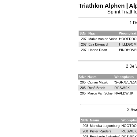
Triathlon Alphen | A
Sprint Triathlo
1 D
StNr
Naam
Woonplaat
207
Maike van de Velde
HOOFDDO
207
Eva Bijwaard
HILLEGOM
207
Lianne Daan
EINDHOVE
2 De 
StNr
Naam
Woonplaats
205
Ciprian Mazilu
'S-GRAVENZ
205
René Broch
RIJSWIJK
205
Marco Van Schie
NAALDWIJK
3 Sws
StNr
Naam
Woonplaa
208
Mariska Lugtenburg
NOOTDO
208
Pieter Rijnders
RIJSWIJK
208
Boudewijn Neijenhof
RIJSWIJK