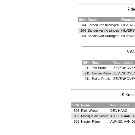
7 de
StNr
Naam
Woonpla
204
Jeroen van Kralingen
HILVER
204
Sander van Kralingen
HILVER
204
Sabina van Kralingen
HILVER
8 Wi
StNr
Naam
Woonplaats
211
Pim Pronk
ZEVENHOVE
211
Tyrone Pronk
ZEVENHOVE
211
Elaina Pronk
ZEVENHOVE
9 Kroes
StNr
Naam
Woonplaats
803
Rick Wieser
DEN HAAG
803
Monique de Kooter
ALPHEN AAN D
803
Hester Rüpp
ALPHEN AAN D