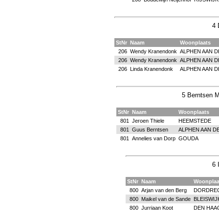
4 
StNr
Naam
Woonplaats
206
Wendy Kranendonk
ALPHEN AAN D
206
Wendy Kranendonk
ALPHEN AAN D
206
Linda Kranendonk
ALPHEN AAN D
5 Berntsen M
StNr
Naam
Woonplaats
801
Jeroen Thiele
HEEMSTEDE
801
Guus Berntsen
ALPHEN AAN DE
801
Annelies van Dorp
GOUDA
6 
StNr
Naam
Woonplaa
800
Arjan van den Berg
DORDRE
800
Maikel van de Sande
BLEISWIJ
800
Jurriaan Koot
DEN HAA