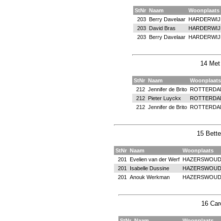
StNr
Naam
Woonplaats
203
Berry Davelaar
HARDERWIJ
203
David Bras
HARDERWIJ
203
Berry Davelaar
HARDERWIJ
14 Met 
StNr
Naam
Woonplaats
212
Jennifer de Brito
ROTTERDA
212
Pieter Luyckx
ROTTERDA
212
Jennifer de Brito
ROTTERDA
15 Bette
StNr
Naam
Woonplaats
201
Evelien van der Werf
HAZERSWOUD
201
Isabelle Dussine
HAZERSWOUD
201
Anouk Werkman
HAZERSWOUD
16 Car
StNr
Naam
Woonplaats