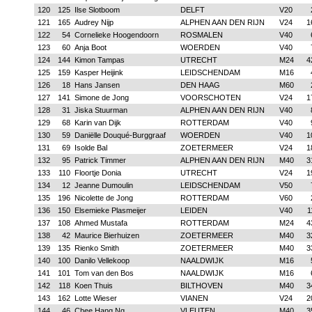
120
125
Ilse Slotboom
DELFT
V20
121
165
Audrey Nijp
ALPHEN AAN DEN RIJN
V24
1
122
54
Cornelieke Hoogendoorn
ROSMALEN
V40
123
60
Anja Boot
WOERDEN
V40
124
144
Kimon Tampas
UTRECHT
M24
4
125
159
Kasper Heijink
LEIDSCHENDAM
M16
126
18
Hans Jansen
DEN HAAG
M60
127
141
Simone de Jong
VOORSCHOTEN
V24
1
128
31
Jiska Stuurman
ALPHEN AAN DEN RIJN
V40
129
68
Karin van Dijk
ROTTERDAM
V40
130
59
Daniëlle Douqué-Burggraaf
WOERDEN
V40
1
131
69
Isolde Bal
ZOETERMEER
V24
1
132
95
Patrick Timmer
ALPHEN AAN DEN RIJN
M40
3
133
110
Floortje Donia
UTRECHT
V24
1
134
12
Jeanne Dumoulin
LEIDSCHENDAM
V50
135
196
Nicolette de Jong
ROTTERDAM
V60
136
150
Elsemieke Plasmeijer
LEIDEN
V40
1
137
108
Ahmed Mustafa
ROTTERDAM
M24
4
138
42
Maurice Bierhuizen
ZOETERMEER
M40
3
139
135
Rienko Smith
ZOETERMEER
M40
3
140
100
Danilo Vellekoop
NAALDWIJK
M16
141
101
Tom van den Bos
NAALDWIJK
M16
142
118
Koen Thuis
BILTHOVEN
M40
3
143
162
Lotte Wieser
VIANEN
V24
2
144
46
Chee Hang Ng
VLEUTEN
M40
3