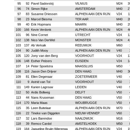
95
92
Pavel Sadovskij
VILNIUS
M24
3
96
74
Simon Rijke
AMSTERDAM
M40
2
97
83
Susanne Driessen
ALPHEN AAN DEN RIJN
V24
1
98
23
Marcel Biesma
TER AAR
M40
2
99
40
Erik Hopmans
MAARN
M40
2
100
166
Kevin Verdonk
ALPHEN AAN DEN RIJN
M24
4
101
96
Nine Cornet
UTRECHT
V24
1
102
138
Nico Van DerWel
MONSTER
M24
4
103
137
Ab Verkaik
REEUWIJK
M60
104
90
Judith Mooy
ALPHEN AAN DEN RIJN
V40
105
120
Jony van den Berg
VOORHOUT
V24
1
106
148
Esther Pelzers
EIJSDEN
V24
1
107
14
Peter Spoelstra
MAASSLUIS
M50
108
116
Jason Den Drijver
DEN HAAG
M40
3
109
81
Ellen Degenaar
ZOETERMEER
V40
110
9
Astrid van Tol
VOORHOUT
V50
111
149
Karien Lagrouw
LEIDEN
V40
112
50
Ardis Bollweg
DELFT
V50
113
44
Nans Kruseman
DEN HAAG
V50
114
170
Maria Maas
WOUBRUGGE
V50
115
35
Leen Buitelaar
ALPHEN AAN DEN RIJN
M70
116
22
Tineke van Diggelen
NIEUW-VENNEP
V60
117
32
Lars Barendse
NAALDWIJK
M16
118
39
Remco Cardol
AMSTELHOEK
M50
119
164
Jaqueline Bruijn-Wierenga
ALPHEN AAN DEN RIJN
V24
1