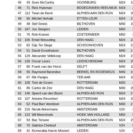
45
43
Sven McCarthy
VOORBURG
M24
1
46
71
Rick Huisman
BODEGRAVEN-REEUWIJK
M18
47
112
Twan de Kievit
ALPHEN AAN DEN RIJN
M24
2
48
56
Michiel Verkaik
ETTEN-LEUR
M24
2
49
48
Stef Smets
BILTHOVEN
M40
1
50
167
Jos Seegers
LEIDEN
M50
51
76
Rob Kramer
ZOETERMEER
M50
52
105
Emiel Wesseling
DEN HAAG
M24
2
53
82
Gijs Ter Stege
SCHOONHOVEN
M24
2
54
51
David Groothuizen
BILTHOVEN
M40
1
55
129
Alexander Vellekoop
DEN HAAG
M24
2
56
126
Oscar Leurs
LEIDSCHENDAM
M24
2
57
80
Frank van der Horst
DELFT
M40
1
58
55
Raymond Barendse
BERKEL EN RODENRIJS
M40
1
59
67
Rik Pantjes
TER AAR
M24
2
60
109
Tom de Groen
ROTTERDAM
M20
61
86
Carlos de Zee
DEN HAAG
M40
2
62
146
Sjoerd van den Boom
ALPHEN A/D RIJN
M24
2
63
107
Antoine Reverberi
ROTTERDAM
M24
2
64
52
Paul Bart Veenboer
ALPHEN AAN DEN RIJN
M40
2
65
216
Nicole Akkermans
AMSTERDAM
V24
66
123
Wil Meershoek
HOEK VAN HOLLAND
M50
67
93
Bas Terwee
ALPHEN AAN DEN RIJN
M24
2
68
70
Sabrina Chettouf
AMSTERDAM
V24
69
41
Esmeralda Harris-Mostert
LEIDEN
V24