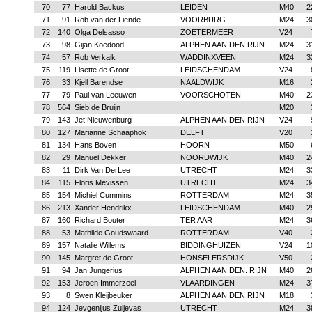
70
77
Harold Backus
LEIDEN
M40
2
71
91
Rob van der Liende
VOORBURG
M24
3
72
140
Olga Delsasso
ZOETERMEER
V24
73
98
Gijan Koedood
ALPHEN AAN DEN RIJN
M24
3
74
57
Rob Verkaik
WADDINXVEEN
M24
3
75
119
Lisette de Groot
LEIDSCHENDAM
V24
76
33
Kjell Barendse
NAALDWIJK
M16
77
79
Paul van Leeuwen
VOORSCHOTEN
M40
2
78
564
Sieb de Bruijn
M20
79
143
Jet Nieuwenburg
ALPHEN AAN DEN RIJN
V24
80
127
Marianne Schaaphok
DELFT
V20
81
134
Hans Boven
HOORN
M50
82
29
Manuel Dekker
NOORDWIJK
M40
2
83
11
Dirk Van DerLee
UTRECHT
M24
3
84
115
Floris Mevissen
UTRECHT
M24
3
85
154
Michiel Cummins
ROTTERDAM
M24
3
86
213
Xander Hendrikx
LEIDSCHENDAM
M40
2
87
160
Richard Bouter
TER AAR
M24
3
88
53
Mathilde Goudswaard
ROTTERDAM
V40
89
157
Natalie Willems
BIDDINGHUIZEN
V24
1
90
145
Margret de Groot
HONSELERSDIJK
V50
91
94
Jan Jungerius
ALPHEN AAN DEN. RIJN
M40
2
92
153
Jeroen Immerzeel
VLAARDINGEN
M24
3
93
8
Swen Kleijbeuker
ALPHEN AAN DEN RIJN
M18
94
124
Jevgenijus Zuljevas
UTRECHT
M24
3