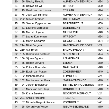
20
66
Niecky Reedijk
ALPHEN AAN DEN RIJN
M24
1
21
58
Douwe de Wit
UTRECHT
M20
22
19
Guido van der Hoorn
TER AAR
M24
1
23
78
Joeri Van Egmond
ALPHEN AAN DEN RIJN
M24
1
24
222
Steven Kramer
ROTTERDAM
M24
1
25
45
Sander Eggenhuizen
BARENDRECHT
M50
26
61
Laurens Markusse
DORDRECHT
M24
1
27
16
Marcel Heijnen
MIJDRECHT
M40
1
28
47
Lucas Kunneman
UTRECHT
M24
1
29
106
Martin Caldarola
OEGSTGEEST
M24
1
30
214
Nikki Borgman
HAZERSWOUDE DORP
V24
31
219
Ata Torun
BADHOEVEDORP
M24
1
32
155
Ruben van Kesteren
SPIJKENISSE
M24
1
33
156
Sijmen Egberts
LANGERAAR
M16
34
65
Robert Ververs
LEIDEN
M50
35
34
Patrick Barendse
NAALDWIJK
M40
1
36
169
Edwin van Putten
ZOETERMEER
M40
1
37
62
Michelle Boone
LEIMUIDEN
V24
38
102
Martijn van der Kraan
'S-GRAVENZANDE
M40
1
39
24
Jeroen Engelsman
BERKEL EN RODENRIJS
M40
1
40
27
Mark van der Steijn
DORDRECHT
M40
1
41
30
Krista Steekers
NOORDWIJKERHOUT
V24
42
221
Annick Hacking
TILBURG
V50
43
87
Miranda Ruigrok-Koomen
VOORHOUT
V40
44
28
Gerard van Wissen
NIEUW-BEIJERLAND
M70