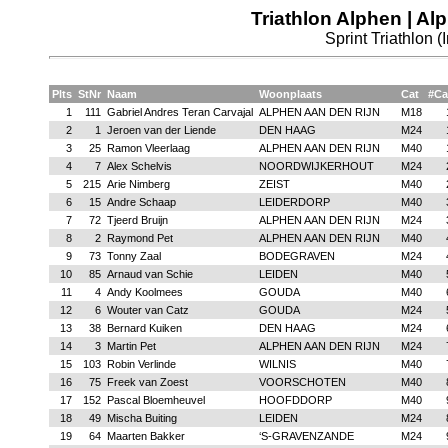
Triathlon Alphen | Al
Sprint Triathlon (
Plts
StNr
Naam
Woonplaats
Cat
#Ca
1
111
Gabriel Andres Teran Carvajal
ALPHEN AAN DEN RIJN
M18
2
1
Jeroen van der Liende
DEN HAAG
M24
3
25
Ramon Vleerlaag
ALPHEN AAN DEN RIJN
M40
4
7
Alex Schelvis
NOORDWIJKERHOUT
M24
5
215
Arie Nimberg
ZEIST
M40
6
15
Andre Schaap
LEIDERDORP
M40
7
72
Tjeerd Bruijn
ALPHEN AAN DEN RIJN
M24
8
2
Raymond Pet
ALPHEN AAN DEN RIJN
M40
9
73
Tonny Zaal
BODEGRAVEN
M24
10
85
Arnaud van Schie
LEIDEN
M40
11
4
Andy Koolmees
GOUDA
M40
12
6
Wouter van Catz
GOUDA
M24
13
38
Bernard Kuiken
DEN HAAG
M24
14
3
Martin Pet
ALPHEN AAN DEN RIJN
M24
15
103
Robin Verlinde
WILNIS
M40
16
75
Freek van Zoest
VOORSCHOTEN
M40
17
152
Pascal Bloemheuvel
HOOFDDORP
M40
18
49
Mischa Buiting
LEIDEN
M24
19
64
Maarten Bakker
‘S-GRAVENZANDE
M24