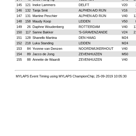
145
121
Ineke Lammers
DELFT
V20
146
132
Tanja Smit
ALPHEN A/D RIJN
V16
147
131
Martine Peschier
ALPHEN A/D RIJN
V40
1
148
158
Maudy Koop
LEIDEN
V50
149
26
Daphne Woudenberg
ROTTERDAM
V40
1
150
117
Sanne Bakker
‘S-GRAVENZANDE
V24
2
151
128
Shanello Martina
DEN HAAG
M24
152
218
Luka Standing
LEIDEN
M24
153
84
Yvonne van Denzen
NOORDWIJKERHOUT
V40
154
89
Jacco de Jong
ZEVENHUIZEN
M50
155
88
Annette de Waardt
ZEVENHUIZEN
V40
MYLAPS Event Timing using MYLAPS ChampionChip; 25-09-2019 10:05:30