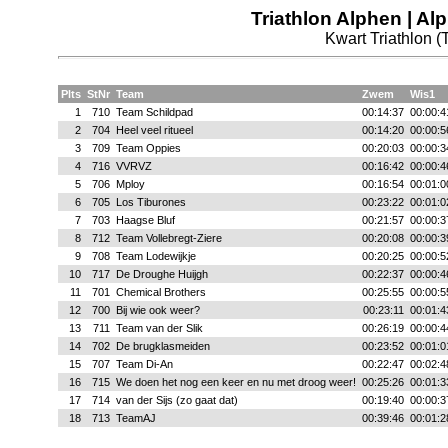
Triathlon Alphen | Al
Kwart Triathlon (
Plts
StNr
Team
Zwem
Wis1
1
710
Team Schildpad
00:14:37
00:00:4
2
704
Heel veel ritueel
00:14:20
00:00:5
3
709
Team Oppies
00:20:03
00:00:3
4
716
VVRVZ
00:16:42
00:00:4
5
706
Mploy
00:16:54
00:01:0
6
705
Los Tiburones
00:23:22
00:01:0
7
703
Haagse Bluf
00:21:57
00:00:3
8
712
Team Vollebregt-Ziere
00:20:08
00:00:3
9
708
Team Lodewijkje
00:20:25
00:00:5
10
717
De Droughe Huijgh
00:22:37
00:00:4
11
701
Chemical Brothers
00:25:55
00:00:5
12
700
Bij wie ook weer?
00:23:11
00:01:4
13
711
Team van der Slik
00:26:19
00:00:4
14
702
De brugklasmeiden
00:23:52
00:01:0
15
707
Team Di-An
00:22:47
00:02:4
16
715
We doen het nog een keer en nu met droog weer!
00:25:26
00:01:3
17
714
van der Sijs (zo gaat dat)
00:19:40
00:00:3
18
713
TeamAJ
00:39:46
00:01:2