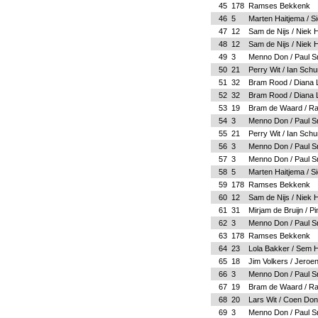
45
178
Ramses Bekkenk
46
5
Marten Haitjema / S
47
12
Sam de Nijs / Niek
48
12
Sam de Nijs / Niek
49
3
Menno Don / Paul S
50
21
Perry Wit / Ian Sch
51
32
Bram Rood / Diana L
52
32
Bram Rood / Diana L
53
19
Bram de Waard / R
54
3
Menno Don / Paul S
55
21
Perry Wit / Ian Sch
56
3
Menno Don / Paul S
57
3
Menno Don / Paul S
58
5
Marten Haitjema / S
59
178
Ramses Bekkenk
60
12
Sam de Nijs / Niek
61
31
Mirjam de Bruijn / 
62
3
Menno Don / Paul S
63
178
Ramses Bekkenk
64
23
Lola Bakker / Sem 
65
18
Jim Volkers / Jero
66
3
Menno Don / Paul S
67
19
Bram de Waard / R
68
20
Lars Wit / Coen Do
69
3
Menno Don / Paul S