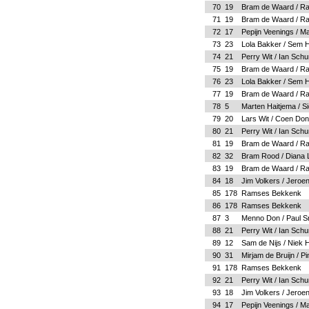
70
19
Bram de Waard / R
71
19
Bram de Waard / R
72
17
Pepijn Veenings / M
73
23
Lola Bakker / Sem 
74
21
Perry Wit / Ian Sch
75
19
Bram de Waard / R
76
23
Lola Bakker / Sem 
77
19
Bram de Waard / R
78
5
Marten Haitjema / S
79
20
Lars Wit / Coen Do
80
21
Perry Wit / Ian Sch
81
19
Bram de Waard / R
82
32
Bram Rood / Diana L
83
19
Bram de Waard / R
84
18
Jim Volkers / Jero
85
178
Ramses Bekkenk
86
178
Ramses Bekkenk
87
3
Menno Don / Paul S
88
21
Perry Wit / Ian Sch
89
12
Sam de Nijs / Niek
90
31
Mirjam de Bruijn / 
91
178
Ramses Bekkenk
92
21
Perry Wit / Ian Sch
93
18
Jim Volkers / Jero
94
17
Pepijn Veenings / M