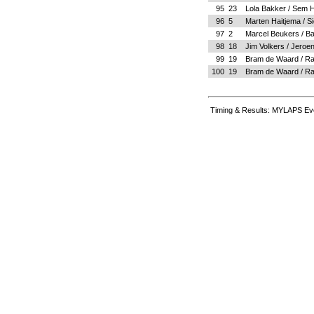
95
23
Lola Bakker / Sem 
96
5
Marten Haitjema / S
97
2
Marcel Beukers / B
98
18
Jim Volkers / Jero
99
19
Bram de Waard / R
100
19
Bram de Waard / R
Timing & Results: MYLAPS Eve