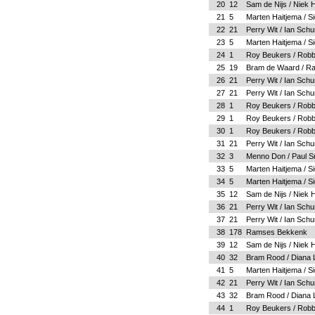
20
12
Sam de Nijs / Niek
21
5
Marten Haitjema / S
22
21
Perry Wit / Ian Sch
23
5
Marten Haitjema / S
24
1
Roy Beukers / Robbe
25
19
Bram de Waard / R
26
21
Perry Wit / Ian Sch
27
21
Perry Wit / Ian Sch
28
1
Roy Beukers / Robbe
29
1
Roy Beukers / Robbe
30
1
Roy Beukers / Robbe
31
21
Perry Wit / Ian Sch
32
3
Menno Don / Paul S
33
5
Marten Haitjema / S
34
5
Marten Haitjema / S
35
12
Sam de Nijs / Niek
36
21
Perry Wit / Ian Sch
37
21
Perry Wit / Ian Sch
38
178
Ramses Bekkenk
39
12
Sam de Nijs / Niek
40
32
Bram Rood / Diana L
41
5
Marten Haitjema / S
42
21
Perry Wit / Ian Sch
43
32
Bram Rood / Diana L
44
1
Roy Beukers / Robbe