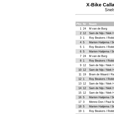
X-Bike Call
Snel
Plts
Nr
Naam
1
24
M van de Burg
2
12
Sam de Nijs / Niek
3
1
Roy Beukers / Robbe
4
5
Marten Haitjema / S
5
1
Roy Beukers / Robbe
6
5
Marten Haitjema / S
7
24
M van de Burg
8
1
Roy Beukers / Robbe
9
12
Sam de Nijs / Niek
10
12
Sam de Nijs / Niek
11
19
Bram de Waard / R
12
1
Roy Beukers / Robbe
13
12
Sam de Nijs / Niek
14
12
Sam de Nijs / Niek
15
12
Sam de Nijs / Niek
16
5
Marten Haitjema / S
17
3
Menno Don / Paul S
18
5
Marten Haitjema / S
19
1
Roy Beukers / Robbe