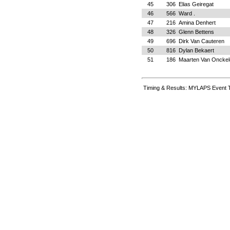
45
306
Elias Geiregat
46
566
Ward .
47
216
Amina Denhert
48
326
Glenn Bettens
49
696
Dirk Van Cauteren
50
816
Dylan Bekaert
51
186
Maarten Van Onckel
Timing & Results: MYLAPS Event T