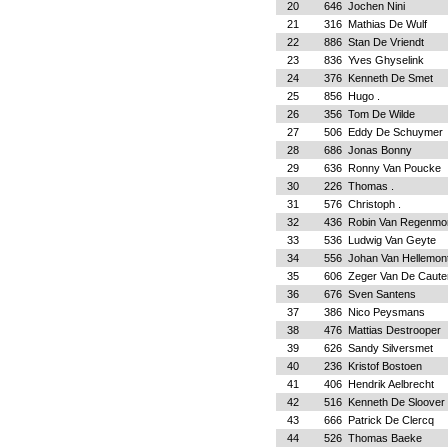
20
646
Jochen Nini
21
316
Mathias De Wulf
22
886
Stan De Vriendt
23
836
Yves Ghyselink
24
376
Kenneth De Smet
25
856
Hugo .
26
356
Tom De Wilde
27
506
Eddy De Schuymer
28
686
Jonas Bonny
29
636
Ronny Van Poucke
30
226
Thomas .
31
576
Christoph .
32
436
Robin Van Regenmor
33
536
Ludwig Van Geyte
34
556
Johan Van Hellemon
35
606
Zeger Van De Caute
36
676
Sven Santens
37
386
Nico Peysmans
38
476
Mattias Destrooper
39
626
Sandy Silversmet
40
236
Kristof Bostoen
41
406
Hendrik Aelbrecht
42
516
Kenneth De Sloover
43
666
Patrick De Clercq
44
526
Thomas Baeke