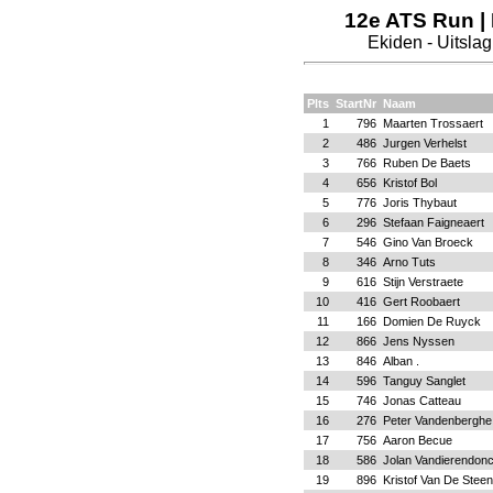
12e ATS Run | 
Ekiden - Uitsla
Plts
StartNr
Naam
1
796
Maarten Trossaert
2
486
Jurgen Verhelst
3
766
Ruben De Baets
4
656
Kristof Bol
5
776
Joris Thybaut
6
296
Stefaan Faigneaert
7
546
Gino Van Broeck
8
346
Arno Tuts
9
616
Stijn Verstraete
10
416
Gert Roobaert
11
166
Domien De Ruyck
12
866
Jens Nyssen
13
846
Alban .
14
596
Tanguy Sanglet
15
746
Jonas Catteau
16
276
Peter Vandenberghe
17
756
Aaron Becue
18
586
Jolan Vandierendon
19
896
Kristof Van De Stee