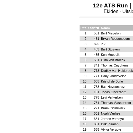
12e ATS Run | 
Ekiden - Uits
Plts
StartNr
Naam
1
551
Bert Mispelon
2
481
Bryan Roosenboom
3
825
? ?
4
483
Bart Stuyven
5
485
Ken Moeseik
6
531
Gino Van Broeck
7
741
Thomas Cuyckens
8
773
Dudley Van Holderbe
9
771
Dany Vandevelde
10
655
Kristof de Borle
11
763
Bas Huysentruyt
12
161
Jonas Gheeraert
13
775
Levi Verkerken
14
761
Thomas Vlassenroot
15
271
Bram Clemminck
16
301
Noah Vanhee
17
651
Jeroen Verheye
18
861
Dirk Pisman
19
585
Viktor Vergote