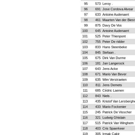
95
573
Leroy .
96
691
Jose Cordova Al
97
633
Antoine Audenaert
98
461
Maarten Van der Biest
99
875
Davy De Vos
100
645
Antoine Audenaert
101
525
Peter Thienpont
102
755
Peter De ridder
103
833
Hans Steenbeke
104
845
Stefaan .
105
675
Dirk Van Durme
106
181
Jan Langerock
107
643
Jens Acke
108
671
Mario Van Bever
109
635
Wim Verstraeten
110
811
Jens Demets
111
685
Cédric Laenen
112
843
Niels .
113
435
Kristof Van Lersbergh
114
433
Mario Fockenier
115
245
Patrick De Visscher
116
321
Ludwig Ghislain
117
515
Patrick Van Winghem
118
403
Cris Spaerkeer
119
305
Irmak Cakir