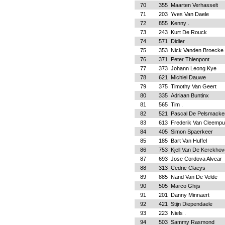
70
355
Maarten Verhasselt
71
203
Yves Van Daele
72
855
Kenny .
73
243
Kurt De Rouck
74
571
Didier .
75
353
Nick Vanden Broecke
76
371
Peter Thienpont
77
373
Johann Leong Kye
78
621
Michiel Dauwe
79
375
Timothy Van Geert
80
335
Adriaan Buntinx
81
565
Tim .
82
521
Pascal De Pelsmacke
83
613
Frederik Van Cleempu
84
405
Simon Spaerkeer
85
185
Bart Van Huffel
86
753
Kjell Van De Kerckhov
87
693
Jose Cordova Al
88
313
Cedric Claeys
89
885
Nand Van De Velde
90
505
Marco Ghijs
91
201
Danny Minnaert
92
421
Stijn Diependaele
93
223
Niels .
94
503
Sammy Rasmond