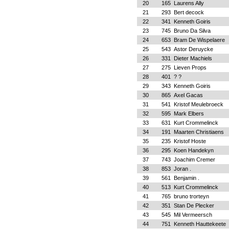
20
165
Laurens Ally
21
293
Bert decock
22
341
Kenneth Goiris
23
745
Bruno Da Silva
24
653
Bram De Wispelaere
25
543
Astor Deruycke
26
331
Dieter Machiels
27
275
Lieven Props
28
401
? ?
29
343
Kenneth Goiris
30
865
Axel Gacas
31
541
Kristof Meulebroeck
32
595
Mark Elbers
33
631
Kurt Crommelinck
34
191
Maarten Christiaens
35
235
Kristof Hoste
36
295
Koen Handekyn
37
743
Joachim Cremer
38
853
Joran .
39
561
Benjamin .
40
513
Kurt Crommelinck
41
765
bruno trorteyn
42
351
Stan De Plecker
43
545
Mil Vermeersch
44
751
Kenneth Hauttekeete