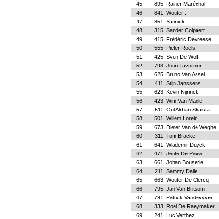
45
895
Rainer Maréchal
46
841
Wouter .
47
851
Yannick .
48
315
Sander Colpaert
49
415
Frédéric Devreese
50
555
Pieter Roels
51
425
Sven De Wolf
52
793
Joeri Tavernier
53
625
Bruno Van Assel
54
411
Stijn Janssens
55
623
Kevin Nijrinck
56
423
Wim Van Maele
57
511
Gul Akbari Shaista
58
501
Willem Lorein
59
673
Dieter Van de Weghe
60
311
Tom Bracke
61
641
Wlademir Duyck
62
471
Jente De Pauw
63
661
Johan Bouserie
64
211
Sammy Dalle
65
663
Wouter De Clercq
66
795
Jan Van Britsom
67
791
Patrick Vandevyver
68
333
Roel De Raeymaker
69
241
Luc Verthez