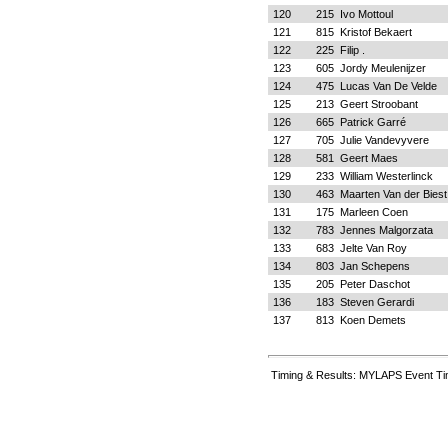
120
215
Ivo Mottoul
121
815
Kristof Bekaert
122
225
Filip .
123
605
Jordy Meulenijzer
124
475
Lucas Van De Velde
125
213
Geert Stroobant
126
665
Patrick Garré
127
705
Julie Vandevyvere
128
581
Geert Maes
129
233
William Westerlinck
130
463
Maarten Van der Biest
131
175
Marleen Coen
132
783
Jennes Malgorzata
133
683
Jelte Van Roy
134
803
Jan Schepens
135
205
Peter Daschot
136
183
Steven Gerardi
137
813
Koen Demets
Timing & Results: MYLAPS Event Ti