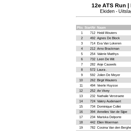
12e ATS Run | 
Ekiden - Uitsl
Plts
StartNr
Naam
1
712
Heidi Wouters
2
492
Agnes De Block
3
714
Eva Van Lokeren
4
212
Arno Brackman
5
254
Valerie Matthys
6
732
Leen De Wit
7
282
Anje Cauwels
8
572
Laura .
9
592
Jolien De Meyer
10
262
Birgit Wauters
11
494
Veerle Huysse
12
252
An Vivey
13
232
Nathalie Verstraete
14
724
Valery Audenaert
15
734
Dominique Collet
16
394
Annelies Van de Sijpe
17
234
Mariska Delporte
18
442
Elien Moerman
19
782
Cosima Van den Bergh