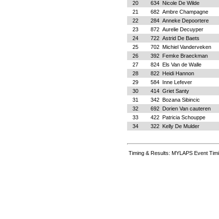
20
634
Nicole De Wilde
21
682
Ambre Champagne
22
284
Anneke Depoortere
23
872
Aurelie Decuyper
24
722
Astrid De Baets
25
702
Michiel Vanderveken
26
392
Femke Braeckman
27
824
Els Van de Walle
28
822
Heidi Hannon
29
584
Inne Lefever
30
414
Griet Santy
31
342
Bozana Sibincic
32
692
Dorien Van cauteren
33
422
Patricia Schouppe
34
322
Kelly De Mulder
Timing & Results: MYLAPS Event Timi